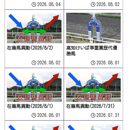
2026.08.04
2026.08.02
在籍馬異動(2026/8/2)
高知けいば準重賞歴代優
勝馬
2026.08.02
2026.08.01
在籍馬異動(2026/8/1)
在籍馬異動(2026/7/31)
2026.08.01
2026.07.31