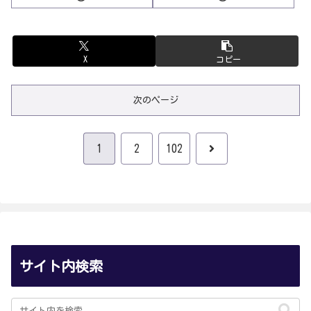
X
コピー
次のページ
次
1
2
102
へ
サイト内検索