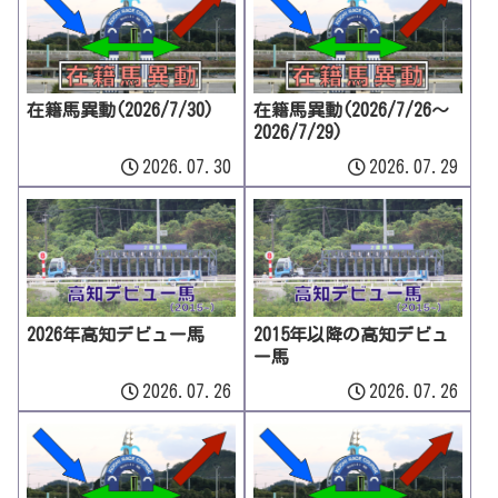
在籍馬異動(2026/7/30)
在籍馬異動(2026/7/26～
2026/7/29)
2026.07.30
2026.07.29
2026年高知デビュー馬
2015年以降の高知デビュ
ー馬
2026.07.26
2026.07.26