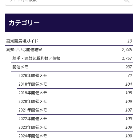
カテゴリー
10
高知競馬場ガイド
2,745
高知けいば開催結果
1,757
騎手・調教師勝利数／情報
937
開催メモ
72
2026年開催メモ
104
2018年開催メモ
108
2019年開催メモ
109
2020年開催メモ
107
2021年開催メモ
109
2022年開催メモ
109
2023年開催メモ
109
2024年開催メモ