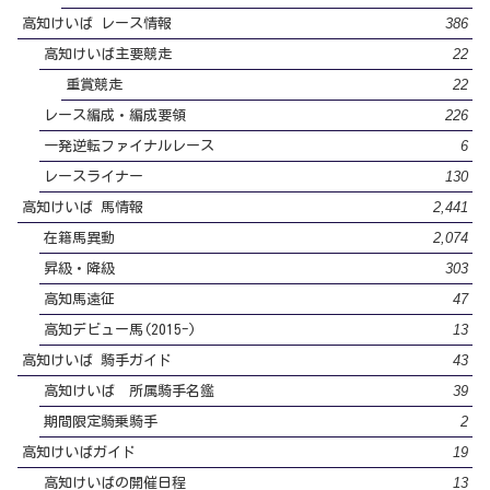
386
高知けいば レース情報
22
高知けいば主要競走
22
重賞競走
226
レース編成・編成要領
6
一発逆転ファイナルレース
130
レースライナー
2,441
高知けいば 馬情報
2,074
在籍馬異動
303
昇級・降級
47
高知馬遠征
13
高知デビュー馬(2015-)
43
高知けいば 騎手ガイド
39
高知けいば 所属騎手名鑑
2
期間限定騎乗騎手
19
高知けいばガイド
13
高知けいばの開催日程