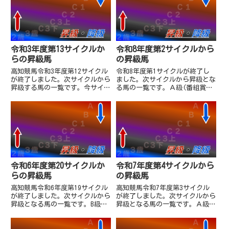
令和3年度第13サイクルか
令和8年度第2サイクルから
らの昇級馬
の昇級馬
高知競馬令和3年度第12サイクル
令和8年度第1サイクルが終了し
が終了しました。次サイクルから
ました。次サイクルから昇級とな
昇級する馬の一覧です。今サイク
る馬の一覧です。Ａ級(番組賞金
ルは完全番組賞金順ということも
1100万超)ヴァンケドミンゴ（牡
あり、昇級するのは元々上位組に
10・那俄性哲也厩舎）
居た馬に限られることから頭数は
9,970,000－
少なめです。アルジが一戦でA級
(1,800,000)→11,770,000ミズ
に復帰。ヤークトボマーは編
ワリヲクダサイ（牡6・雑...
成...
令和6年度第20サイクルか
令和7年度第4サイクルから
らの昇級馬
の昇級馬
高知競馬令和6年度第19サイクル
高知競馬令和7年度第3サイクル
が終了しました。次サイクルから
が終了しました。次サイクルから
昇級となる馬の一覧です。B級選
昇級となる馬の一覧です。Ａ級
抜勝利のエマージングロール、
(番組賞金1100万超)フォーサイ
AB混合を勝利したフォーサイド
ドナイン（牡5・倉兼育康厩
ナインと入着したグランリージェ
舎） 10,120,000－