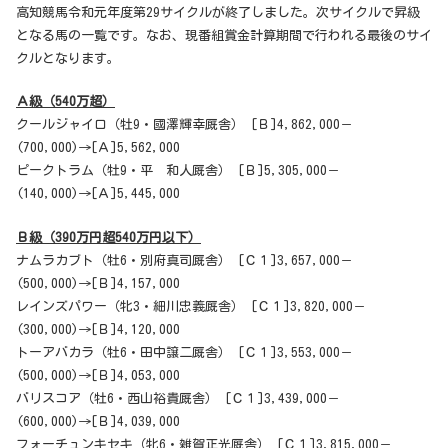
高知競馬令和元年度第29サイクルが終了しました。次サイクルで昇級
となる馬の一覧です。なお、現番組賞金計算期間で行われる最後のサイ
クルとなります。
Ａ級（540万超）
クールジャイロ（牡9・國澤輝幸厩舎） [Ｂ]4,862,000－
(700,000)→[Ａ]5,562,000
ピークトラム（牡9・平 和人厩舎） [Ｂ]5,305,000－
(140,000)→[Ａ]5,445,000
Ｂ級（390万円超540万円以下）
ナムラカブト（牡6・別府真司厩舎） [Ｃ１]3,657,000－
(500,000)→[Ｂ]4,157,000
レインズパワー（牝3・細川忠義厩舎） [Ｃ１]3,820,000－
(300,000)→[Ｂ]4,120,000
トーアバカラ（牡6・田中譲二厩舎） [Ｃ１]3,553,000－
(500,000)→[Ｂ]4,053,000
バリスコア（牡6・西山裕貴厩舎） [Ｃ１]3,439,000－
(600,000)→[Ｂ]4,039,000
フォーチュンキセキ（牝6・雑賀正光厩舎） [Ｃ１]3,815,000－