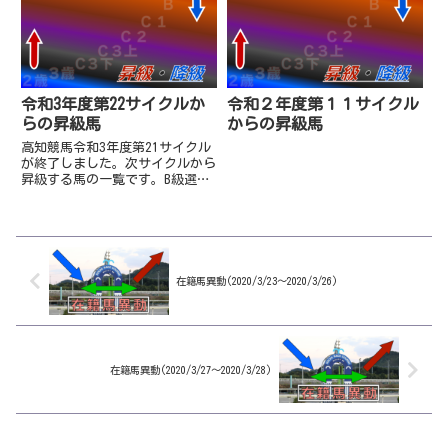
ントの3頭がA級入りとなりまし
(1,600,000)→11,720,000サン
た。Ａ級(番組賞金1100万超...
ライズグリット（...
令和3年度第22サイクルか
令和２年度第１１サイクル
らの昇級馬
からの昇級馬
高知競馬令和3年度第21サイクル
が終了しました。次サイクルから
昇級する馬の一覧です。B級選抜
勝ちのアメージングランとAB混
合3着のエスケイエンジェルがA
級入り。また、遠征の佐賀「花吹
雪賞」を勝利したアンティキティ
ラが早くもB級へ昇級。ま
た、...
在籍馬異動(2020/3/23～2020/3/26)
在籍馬異動(2020/3/27～2020/3/28)