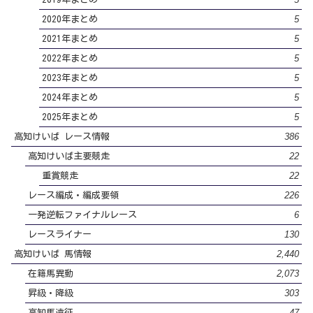
5
2020年まとめ
5
2021年まとめ
5
2022年まとめ
5
2023年まとめ
5
2024年まとめ
5
2025年まとめ
386
高知けいば レース情報
22
高知けいば主要競走
22
重賞競走
226
レース編成・編成要領
6
一発逆転ファイナルレース
130
レースライナー
2,440
高知けいば 馬情報
2,073
在籍馬異動
303
昇級・降級
47
高知馬遠征