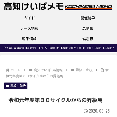
ガイド
開催結果
レース情報
馬情報
騎手情報
備忘録
(2026年 馬場状態 8/2まで) [良]27 [稍重]11 [稍重→重]2 [重]10 [重→不良]1 [不良]17
ホーム
高知けいば 馬情報
昇級・降級
令
和元年度第３０サイクルからの昇級馬
昇級・降級
令和元年度第３０サイクルからの昇級馬
2020.03.26