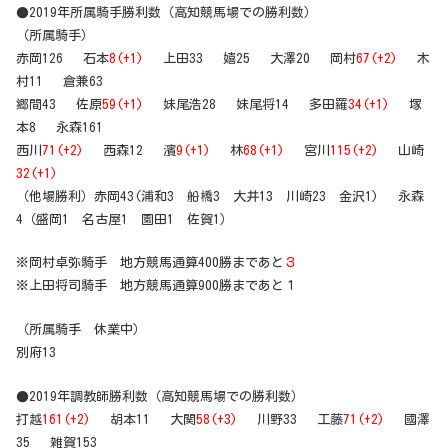
●2019年所属騎手勝利数（高知競馬場での勝利数）
（所属騎手）
赤岡126 石本
8(+1)
上田33 嬉25 大澤20 岡村
67(+2)
木
村11 倉兼63
郷間43 佐原
59(+1)
妹尾浩28 妹尾将14 多田羅
34(+1)
塚
本8 永森161
西川
71(+2)
西森12 濱
9(+1)
林
68(+1)
宮川
115(+2)
山崎
32(+1)
（他場勝利）赤岡43(浦和3 船橋3 大井13 川崎23 金沢1) 永森
4（盛岡1 名古屋1 園田1 佐賀1）
※岡村卓弥騎手 地方競馬通算400勝まであと
３
※上田将司騎手 地方競馬通算900勝まであと１
（所属騎手 休業中）
別府13
●2019年調教師勝利数（高知競馬場での勝利数）
打越
161(+2)
胡本11 大関
58(+3)
川野33 工藤
71(+2)
國澤
35 雑賀153