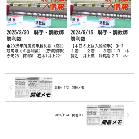
則 上田将 宮川実５Ｒ 宮川
実 井上瑛 岡村卓６Ｒ 宮川
実 永森大 木村直７Ｒ 郷間
勇 佐原...
2025/3/30 騎手・調教師
2024/9/15 騎手・調教師
勝利数
勝利数
●2025年所属騎手勝利数（高知
【本日の上位入線騎手】(ﾚｰｽ
競馬場での勝利数）（所属騎手）
１着 ２着 ３着)１Ｒ 林
赤岡28 阿部8 石本1井上22
謙佑 井上瑛 妹尾浩２Ｒ 林謙
大澤3 岡21岡村19 木村8 郷
佑 濱尚美 多田誠３Ｒ 吉原
間12佐原16 城野11 妹尾10多
寛 井上瑛 妹尾浩４Ｒ 多田
田羅32 永森59 西森2畑中13
誠 赤岡修 吉原寛５Ｒ 石本
濱8 林13山崎15（他場勝利）赤
純 濱尚美 嬉勝則６Ｒ 嬉勝
岡2...
則 石本純 畑中信７Ｒ 多田
誠 小...
2019/11/3 開催メモ
2019/11/4 開催メモ