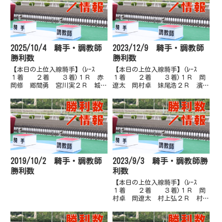
2025/10/4 騎手・調教師
2023/12/9 騎手・調教師
勝利数
勝利数
【本日の上位入線騎手】(ﾚｰｽ
【本日の上位入線騎手】(ﾚｰｽ
１着 ２着 ３着)１Ｒ 赤
１着 ２着 ３着)１Ｒ 岡
岡修 郷間勇 宮川実２Ｒ 城野
遼太 岡村卓 妹尾浩２Ｒ 濱尚
慈 妹尾浩 木村直３Ｒ 阿部
美 塚本雄 岡村卓３Ｒ 赤岡
基 山崎雅 多田誠４Ｒ 永森
修 多田誠 長尾翼４Ｒ 井上
大 多田誠 岡村卓５Ｒ 井上
瑛 佐原秀 多田誠５Ｒ 赤岡
瑛 永森大 畑中信６Ｒ 畑中
修 多田誠 西森将６Ｒ 赤岡
信 阿部基 郷間勇７Ｒ 永森
修 永森大 岡村卓７Ｒ 岡村
大 上...
卓 永...
2019/10/2 騎手・調教師
2023/9/3 騎手・調教師勝
勝利数
利数
【本日の上位入線騎手】(ﾚｰｽ
１着 ２着 ３着)１Ｒ 岡
村卓 岡遼太 村上弘２Ｒ 村上
弘 山崎雅 岡遼太３Ｒ 赤岡
修 宮川実 郷間勇４Ｒ 嬉勝