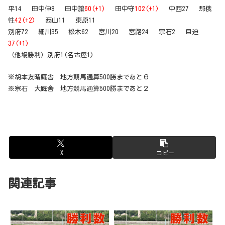
平14 田中伸8 田中譲
60(+1)
田中守
102(+1)
中西27 那俄
性
42(+2)
西山11 東原11
別府72 細川35 松木62 宮川20 宮路24 宗石2 目迫
37(+1)
（他場勝利）別府1(名古屋1)
※胡本友晴厩舎 地方競馬通算500勝まであと６
※宗石 大厩舎 地方競馬通算500勝まであと２
X
コピー
関連記事