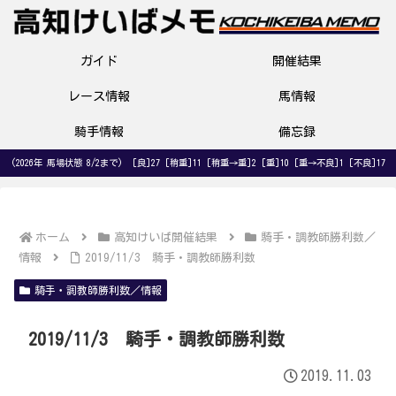
ガイド
開催結果
レース情報
馬情報
騎手情報
備忘録
(2026年 馬場状態 8/2まで) [良]27 [稍重]11 [稍重→重]2 [重]10 [重→不良]1 [不良]17
ホーム
高知けいば開催結果
騎手・調教師勝利数／
情報
2019/11/3 騎手・調教師勝利数
騎手・調教師勝利数／情報
2019/11/3 騎手・調教師勝利数
2019.11.03