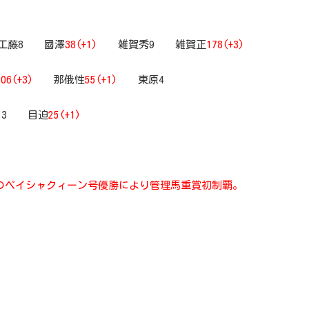
藤8 國澤
38(+1)
雑賀秀9 雑賀正
178(+3)
106(+3)
那俄性
55(+1)
東原4
13 目迫
25(+1)
のペイシャクィーン号優勝により管理馬重賞初制覇。