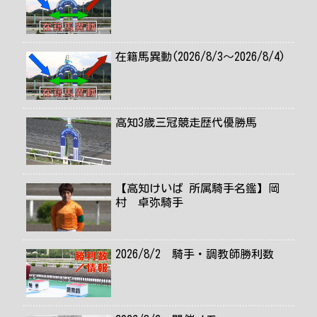
在籍馬異動(2026/8/3～2026/8/4)
高知3歳三冠競走歴代優勝馬
【高知けいば 所属騎手名鑑】岡
村 卓弥騎手
2026/8/2 騎手・調教師勝利数