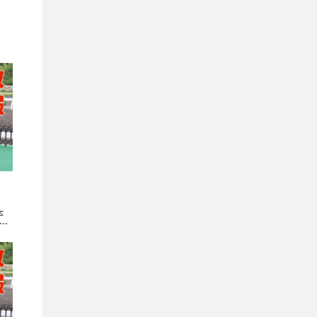
２着
本
村
修
７