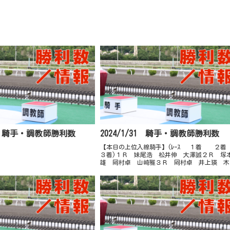
29 騎手・調教師勝利数
2024/1/31 騎手・調教師勝利数
【本日の上位入線騎手】(ﾚｰｽ １着 
３着)１Ｒ 妹尾浩 松井伸 大澤誠２Ｒ 塚
雄 岡村卓 山崎雅３Ｒ 岡村卓 井上瑛 木
直４Ｒ 井上瑛 宮川実 加藤翔５Ｒ 赤岡
永森大 中島龍６Ｒ 宮川実 林謙佑 塚本雄
Ｒ 永森大 岡...