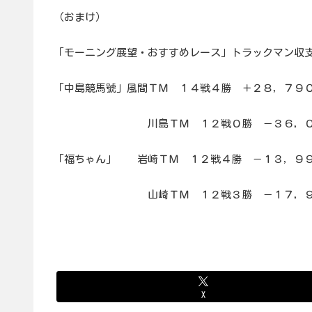
（おまけ）
「モーニング展望・おすすめレース」トラックマン収
「中島競馬號」風間ＴＭ １４戦４勝 ＋２８，７９
川島ＴＭ １２戦０勝 －３６，０
「福ちゃん」 岩崎ＴＭ １２戦４勝 －１３，９
山崎ＴＭ １２戦３勝 －１７，９００
X