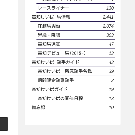
130
レースライナー
2,441
高知けいば 馬情報
2,074
在籍馬異動
303
昇級・降級
47
高知馬遠征
13
高知デビュー馬(2015-)
43
高知けいば 騎手ガイド
39
高知けいば 所属騎手名鑑
2
期間限定騎乗騎手
19
高知けいばガイド
13
高知けいばの開催日程
10
備忘録