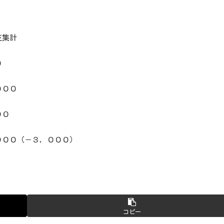
支集計
０
００
９０
（－３，０００）
コピー