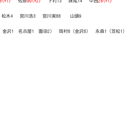
8(+1)
佐原
90(+2)
下村13 妹尾14 中西
28(+1)
 松木4 宮川浩3 宮川実88 山頭9
1 金沢1 名古屋1 園田2） 岡村6（金沢6） 永森1（笠松1）