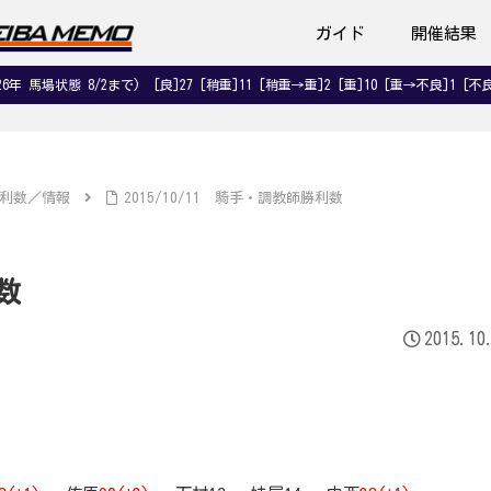
ガイド
開催結果
026年 馬場状態 8/2まで) [良]27 [稍重]11 [稍重→重]2 [重]10 [重→不良]1 [不良
利数／情報
2015/10/11 騎手・調教師勝利数
数
2015.10