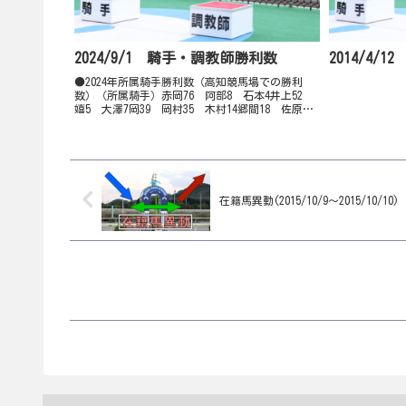
2024/9/1 騎手・調教師勝利数
2014/4/
●2024年所属騎手勝利数（高知競馬場での勝利
数）（所属騎手）赤岡76 阿部8 石本4井上52
嬉5 大澤7岡39 岡村35 木村14郷間18 佐原
30 城野14妹尾浩44 多田羅59 永森72西森7 畑
中42 濱15林39 宮川87 山崎...
在籍馬異動(2015/10/9～2015/10/10)