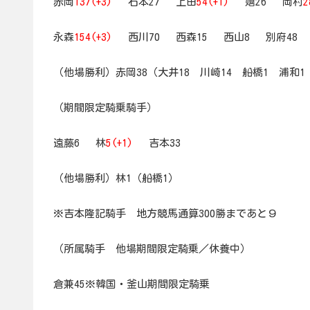
赤岡
137(+3)
石本27 上田
54(+1)
嬉26 岡村
2
永森
154(+3)
西川70 西森15 西山8 別府48
（他場勝利）赤岡38（大井18 川崎14 船橋1 浦和
（期間限定騎乗騎手）
遠藤6 林
5(+1)
吉本33
（他場勝利）林1（船橋1）
※吉本隆記騎手 地方競馬通算300勝まであと９
（所属騎手 他場期間限定騎乗／休養中）
倉兼45※韓国・釜山期間限定騎乗