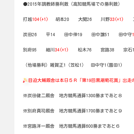
●2015年調教師勝利数（高知競馬場での勝利数）
打越
104(+1)
胡本20 大関26 川野
33(+1)
工
炭田26 平14 田中伸19 田中譲51 田中守
別府95 細川
34(+1)
松木76 宮路38 宗石
（他場勝利）雑賀正1（笠松1） 田中守1(園田1)
目迫大輔厩舎は本日５Ｒ「第19回黒潮菊花賞」出走
※炭田健二厩舎 地方競馬通算1300勝まであと８
※別府真司厩舎 地方競馬通算1700勝まであと９
※宮路洋一厩舎 地方競馬通算600勝まであと６