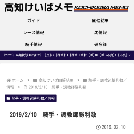
ガイド
開催結果
レース情報
馬情報
騎手情報
備忘録
(2026年 馬場状態 8/2まで) [良]27 [稍重]11 [稍重→重]2 [重]10 [重→不良]1 [不良]17
ホーム
高知けいば開催結果
騎手・調教師勝利数／
情報
2019/2/10 騎手・調教師勝利数
騎手・調教師勝利数／情報
2019/2/10 騎手・調教師勝利数
2019.02.10