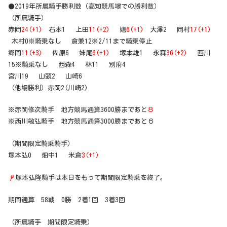
●2019年所属騎手勝利数（高知競馬場での勝利数）
（所属騎手）
赤岡
24(+1)
石本1 上田
11(+2)
嬉
6(+1)
大澤2 岡村
17(+1)
木村0※騎乗なし 倉兼12※2/11まで騎乗停止
郷間
11(+3)
佐原6 妹尾
6(+1)
塚本雄1 永森
36(+2)
西川
15※騎乗なし 西森4 林11 別府4
宮川19 山頭2 山崎6
（他場勝利）赤岡2(川崎2)
※赤岡修次騎手 地方競馬通算3600勝まであと
８
※西川敏弘騎手 地方競馬通算3000勝まであと６
（期間限定騎乗騎手）
塚本弘0 畑中1 米倉
3(+1)
塚本弘隆騎手は本日をもって期間限定騎乗を終了。
期間通算 58戦 0勝 2着1回 3着3回
（所属騎手 期間限定騎乗）