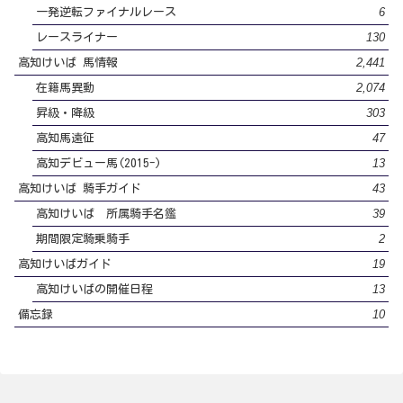
6
一発逆転ファイナルレース
130
レースライナー
2,441
高知けいば 馬情報
2,074
在籍馬異動
303
昇級・降級
47
高知馬遠征
13
高知デビュー馬(2015-)
43
高知けいば 騎手ガイド
39
高知けいば 所属騎手名鑑
2
期間限定騎乗騎手
19
高知けいばガイド
13
高知けいばの開催日程
10
備忘録