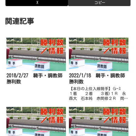
X
コピー
関連記事
2018/2/27 騎手・調教師
2022/1/18 騎手・調教師
勝利数
勝利数
【本日の上位入線騎手】(ﾚｰｽ
１着 ２着 ３着)１Ｒ 永
森大 石本純 赤岡修２Ｒ 岡遼
太 赤岡修 林謙佑３Ｒ 赤岡
修 葛山晃 永森大４Ｒ 永森
大 岡村卓 赤岡修５Ｒ 郷間
勇 赤岡修 岡遼太６Ｒ 郷間
勇 葛山晃 永森大７Ｒ 塚本
雄 林謙...