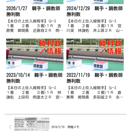
2026/1/27 騎手・調教師
2024/12/29 騎手・調教師
勝利数
勝利数
【本日の上位入線騎手】(ﾚｰｽ
【本日の上位入線騎手】(ﾚｰｽ
１着 ２着 ３着)１Ｒ 吉
１着 ２着 ３着)１Ｒ 宮
原寛 郷間勇 近藤翔２Ｒ 岡村
川実 林謙佑 井上瑛２Ｒ 山崎
卓 吉原寛 宮川実３Ｒ 宮川
雅 妹尾浩 林謙佑３Ｒ 岡村
実 西森将 近藤翔４Ｒ 山崎
卓 井上瑛 濱尚美４Ｒ 石本
雅 多田誠 林謙佑５Ｒ 吉原
純 岡村卓 林謙佑５Ｒ 林謙
寛 妹尾浩 永森大６Ｒ 吉原
佑 多田誠 阿部基６Ｒ 畑中
寛 西森将 郷間勇７Ｒ 近藤
信 宮川実 井上瑛７Ｒ 岡村
翔 岡...
卓 赤...
2023/10/14 騎手・調教師
2022/11/19 騎手・調教師
勝利数
勝利数
【本日の上位入線騎手】(ﾚｰｽ
【本日の上位入線騎手】(ﾚｰｽ
１着 ２着 ３着)１Ｒ 林
１着 ２着 ３着)１Ｒ 倉
謙佑 上田将 岡遼太２Ｒ 宮川
兼育 郷間勇 多田誠２Ｒ 永森
実 岡村卓 畑中信３Ｒ 多田
大 上田将 岡遼太３Ｒ 宮川
誠 塚本雄 畑中信４Ｒ 石本
実 木村直 多田誠４Ｒ 赤岡
純 西森将 多田誠５Ｒ 多田
修 畑中信 塚本雄５Ｒ 林謙
誠 井上瑛 宮川実６Ｒ 山崎
佑 宮川実 木村直６Ｒ 畑中
雅 上田将 濱尚美７Ｒ 林謙
信 赤岡修 塚本雄７Ｒ 岡遼
佑 長尾...
太 赤...
2019/2/10 開催メモ