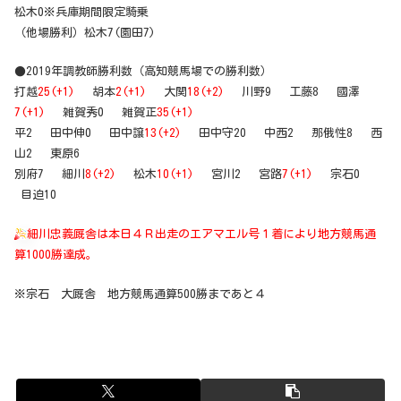
松木0※兵庫期間限定騎乗
（他場勝利）松木7(園田7)
●2019年調教師勝利数（高知競馬場での勝利数）
打越
25(+1)
胡本
2(+1)
大関
18(+2)
川野9 工藤8 國澤
7(+1)
雑賀秀0 雑賀正
35(+1)
平2 田中伸0 田中譲
13(+2)
田中守20 中西2 那俄性8 西
山2 東原6
別府7 細川
8(+2)
松木
10(+1)
宮川2 宮路
7(+1)
宗石0
目迫10
細川忠義厩舎は本日４Ｒ出走のエアマエル号１着により地方競馬通
算1000勝達成。
※宗石 大厩舎 地方競馬通算500勝まであと４