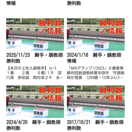
情報
勝利数
2025/11/23 騎手・調教師
2024/1/16 騎手・調教師
勝利数
情報
【本日の上位入線騎手】(ﾚｰｽ
「NARグランプリ2023」☆最優秀
１着 ２着 ３着)１Ｒ 宮
勝利回数調教師賞を田中 守調教
川実 多田誠 岡村卓２Ｒ 永森
師が受賞 (206勝・13年ぶり2回
大 阿部基 林謙佑３Ｒ 山崎
目の受賞)☆最優秀勝率騎手賞を
雅 宮川実 岡遼太４Ｒ 赤岡
赤岡修次騎手が受賞 (38.5％・
修 永森大 岡遼太５Ｒ 山崎
3年ぶり6回目の受賞)
雅 岡村卓 木村直６Ｒ 佐原
秀 岡村卓 宮川実７Ｒ 畑中
信 宮...
2024/4/20 騎手・調教師
2017/10/21 騎手・調教師
勝利数
勝利数