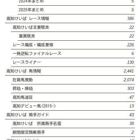
5
2024年まとめ
5
2025年まとめ
386
高知けいば レース情報
22
高知けいば主要競走
22
重賞競走
226
レース編成・編成要領
6
一発逆転ファイナルレース
130
レースライナー
2,441
高知けいば 馬情報
2,074
在籍馬異動
303
昇級・降級
47
高知馬遠征
13
高知デビュー馬(2015-)
43
高知けいば 騎手ガイド
39
高知けいば 所属騎手名鑑
2
期間限定騎乗騎手