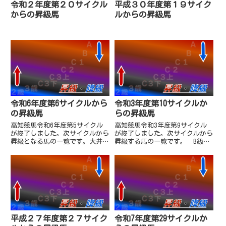
令和２年度第２０サイクル
平成３０年度第１９サイク
からの昇級馬
ルからの昇級馬
令和6年度第6サイクルから
令和3年度第10サイクルか
の昇級馬
らの昇級馬
高知競馬令和6年度第5サイクル
高知競馬令和3年度第9サイクル
が終了しました。次サイクルから
が終了しました。次サイクルから
昇級となる馬の一覧です。大井
昇級する馬の一覧です。 B級以
「東京ダービー」に遠征し4着の
下準重賞「仁淀川特別」1・2着
シンメデージー、B級選抜勝ちの
の2頭がA級入り。特にブラック
グラティアスグー、B級2着勝ち
ランナーは元々昇級が近かったこ
のバリチューロがA級に昇級。ま
ともあって一気に1000万近い番
た、3歳1組勝ちのシシノブレイ
組賞金に跳ね上がりまし
ブ...
た。 ...
平成２７年度第２７サイク
令和7年度第29サイクルか