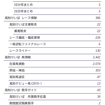
5
2024年まとめ
5
2025年まとめ
386
高知けいば レース情報
22
高知けいば主要競走
22
重賞競走
226
レース編成・編成要領
6
一発逆転ファイナルレース
130
レースライナー
2,441
高知けいば 馬情報
2,074
在籍馬異動
303
昇級・降級
47
高知馬遠征
13
高知デビュー馬(2015-)
43
高知けいば 騎手ガイド
39
高知けいば 所属騎手名鑑
2
期間限定騎乗騎手