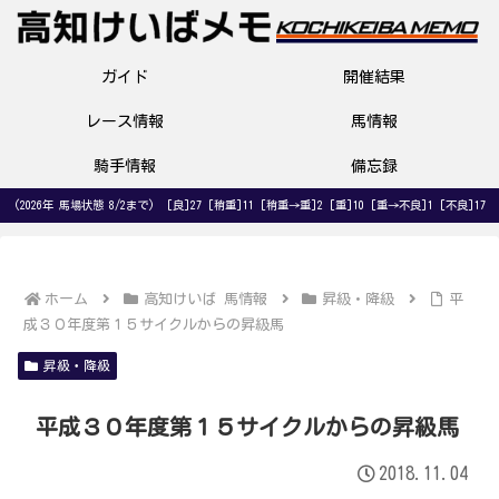
ガイド
開催結果
レース情報
馬情報
騎手情報
備忘録
(2026年 馬場状態 8/2まで) [良]27 [稍重]11 [稍重→重]2 [重]10 [重→不良]1 [不良]17
ホーム
高知けいば 馬情報
昇級・降級
平
成３０年度第１５サイクルからの昇級馬
昇級・降級
平成３０年度第１５サイクルからの昇級馬
2018.11.04