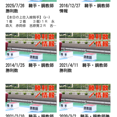
2025/7/26 騎手・調教師
2016/12/27 騎手・調教師
勝利数
情報
【本日の上位入線騎手】(ﾚｰｽ
１着 ２着 ３着)１Ｒ 永
森大 赤岡修 吉原寛２Ｒ 吉原
寛 井上瑛 畑中信３Ｒ 多田
誠 永森大 岡遼太４Ｒ 妹尾
浩 赤岡修 岡遼太５Ｒ 畑中
信 吉原寛 岡遼太６Ｒ 山崎
雅 郷間勇 近藤翔７Ｒ 上田
将 畑...
2014/1/25 騎手・調教師
2021/4/11 騎手・調教師
勝利数
勝利数
2021/2/10 騎手・調教師
2020/3/2 騎手・調教師勝