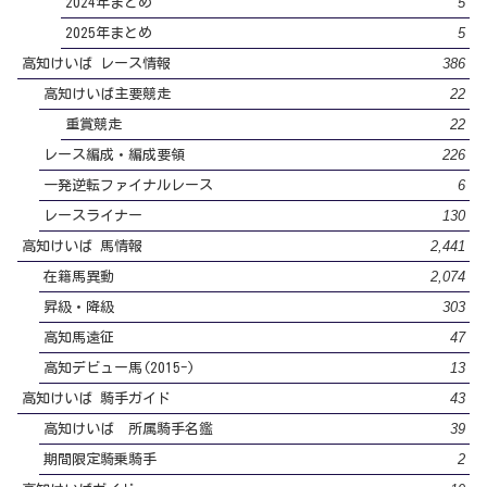
5
2024年まとめ
5
2025年まとめ
386
高知けいば レース情報
22
高知けいば主要競走
22
重賞競走
226
レース編成・編成要領
6
一発逆転ファイナルレース
130
レースライナー
2,441
高知けいば 馬情報
2,074
在籍馬異動
303
昇級・降級
47
高知馬遠征
13
高知デビュー馬(2015-)
43
高知けいば 騎手ガイド
39
高知けいば 所属騎手名鑑
2
期間限定騎乗騎手