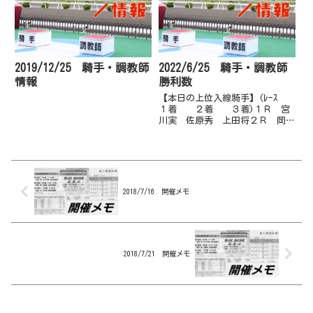
2019/12/25 騎手・調教師
2022/6/25 騎手・調教師
情報
勝利数
【本日の上位入線騎手】(ﾚｰｽ
１着 ２着 ３着)１Ｒ 宮
川実 佐原秀 上田将２Ｒ 岡村
卓 岡遼太 倉兼育３Ｒ 永森
大 郷間勇 妹尾浩４Ｒ 大澤
誠 多田誠 山崎雅５Ｒ 岡村
卓 赤岡修 郷間勇６Ｒ 塚本
雄 山崎雅 岡村卓７Ｒ 上田
将 濱...
2018/7/16 開催メモ
2018/7/21 開催メモ