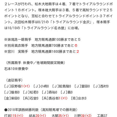
２レースが行われ、松木大地騎手は４着、７着でトライアルラウンドポ
イント１８ポイント。塚本雄大騎手は３着、５着で高知ラウンドで２５
ポイントとなり、笠松と合わせてトライアルラウンドポイント３７ポイ
ント。次回松木騎手は8/21の「トライアルラウンド金沢」、塚本騎手
は10/10の「トライアルラウンド名古屋」に出場。
※妹尾浩一朗騎手 地方競馬通算100勝まであと５
※別府真衣騎手 地方競馬通算700勝まであと
６
※宮川 実騎手 地方競馬通算1600勝まであと
２
（所属騎手 休養中／他場期間限定騎乗）
石本10※療養中
（遠征騎手）
[Ｊ]荻野極
1(+1)
[Ｊ]小崎0 [Ｊ]鮫島駿0 [Ｊ]富田0 [Ｊ]西村0
[Ｊ]服部0 [Ｊ]松若0 [Ｊ]森裕0 [Ｊ]義0
[金]柴田0 [兵]石堂0 [兵]長谷部
1(+1)
[佐]出水0
●2018年調教師勝利数（高知競馬場での勝利数）
打越
115(+1)
胡本
20(+1)
大関
35(+1)
川野
39(+2)
工藤37