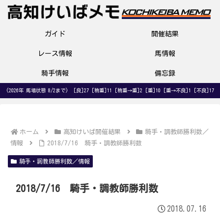
ガイド
開催結果
レース情報
馬情報
騎手情報
備忘録
(2026年 馬場状態 8/2まで) [良]27 [稍重]11 [稍重→重]2 [重]10 [重→不良]1 [不良]17
ホーム
高知けいば開催結果
騎手・調教師勝利数／
情報
2018/7/16 騎手・調教師勝利数
騎手・調教師勝利数／情報
2018/7/16 騎手・調教師勝利数
2018.07.16