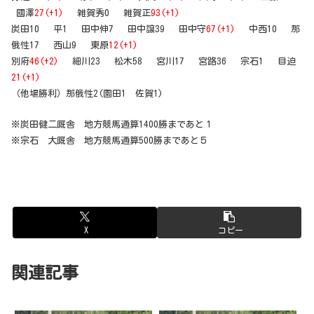
國澤
27(+1)
雑賀秀0 雑賀正
93(+1)
炭田10 平1 田中伸7 田中譲39 田中守
67(+1)
中西10 那
俄性17 西山9 東原
12(+1)
別府
46(+2)
細川23 松木58 宮川17 宮路36 宗石1 目迫
21(+1)
（他場勝利）那俄性2(園田1 佐賀1)
※炭田健二厩舎 地方競馬通算1400勝まであと１
※宗石 大厩舎 地方競馬通算500勝まであと５
X
コピー
関連記事