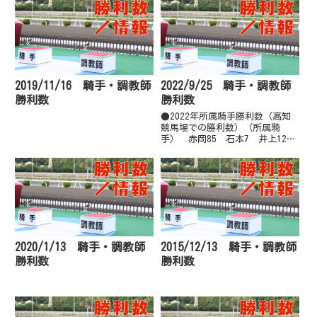
2019/11/16 騎手・調教師
2022/9/25 騎手・調教師
勝利数
勝利数
●2022年所属騎手勝利数（高知
競馬場での勝利数）（所属騎
手） 赤岡85 石本7 井上12
上田23嬉6 大澤10 岡27 岡村
59木村7 倉兼52 郷間54 佐原
28妹尾浩41 多田羅49 塚本47
永森53 西川39 西森10 畑中
24※...
2020/1/13 騎手・調教師
2015/12/13 騎手・調教師
勝利数
勝利数