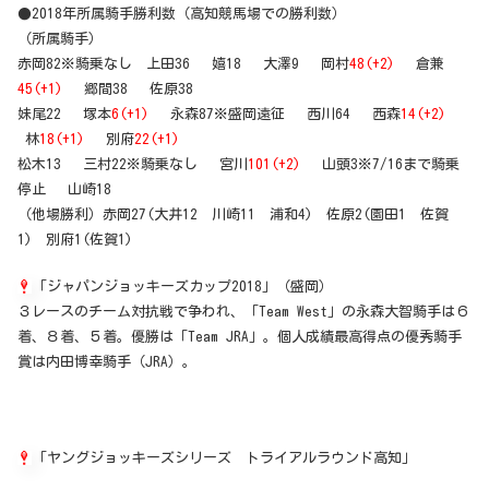
●2018年所属騎手勝利数（高知競馬場での勝利数）
（所属騎手）
赤岡82※騎乗なし 上田36 嬉18 大澤9 岡村
48(+2)
倉兼
45(+1)
郷間38 佐原38
妹尾22 塚本
6(+1)
永森87※盛岡遠征 西川64 西森
14(+2)
林
18(+1)
別府
22(+1)
松木13 三村22※騎乗なし 宮川
101(+2)
山頭3※7/16まで騎乗
停止 山崎18
（他場勝利）赤岡27(大井12 川崎11 浦和4) 佐原2(園田1 佐賀
1) 別府1(佐賀1)
「ジャパンジョッキーズカップ2018」（盛岡）
３レースのチーム対抗戦で争われ、「Team West」の永森大智騎手は６
着、８着、５着。優勝は「Team JRA」。個人成績最高得点の優秀騎手
賞は内田博幸騎手（JRA）。
「ヤングジョッキーズシリーズ トライアルラウンド高知」