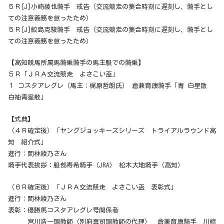
５Ｒ[J]小崎綾也騎手 戒告（交流競走の集合時刻に遅刻し、騎手とし
ての注意義務を怠ったため）
５Ｒ[J]鮫島克駿騎手 戒告（交流競走の集合時刻に遅刻し、騎手とし
ての注意義務を怠ったため）
【高知競馬所属馬騎乗騎手の馬主服での騎乗】
５Ｒ「ＪＲＡ交流競走 よさこい盃」
１ コスタアレグレ（馬主：梶原哲朗氏） 倉兼育康騎手「青 白星散
白袖青星散」
【式典】
（４Ｒ確定後）「ヤングジョッキーズシリーズ トライアルラウンド高
知 紹介式」
進行：岡林綾乃さん
騎手代表挨拶：服部寿希騎手（JRA) 松木大地騎手（高知）
（６Ｒ確定後）「ＪＲＡ交流競走 よさこい盃 表彰式」
進行：岡林綾乃さん
表彰：優勝馬コスタアレグレ号関係者
宮川浩一調教師（別府真司調教師の代理） 倉兼育康騎手 川嶋