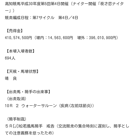
高知競馬平成30年度第5回第4日開催（ナイター開催「夜さ恋ナイタ
ー」）
競走編成日程：第7サイクル 第4日／4日
【売得金】
410,574,500円（場内：14,563,600円 場外：396,010,900円）
【本場入場者数】
694人
【天候・馬場状態】
晴 良
【出走馬・騎手の出来事】
（出走取消）
10Ｒ ２ ウォーターサルーン（疾病(左前球節炎)）
（騎手制裁）
５Ｒ[J]松若風馬騎手 戒告（交流競走の集合時刻に遅刻し、騎手とし
ての注意義務を怠ったため）