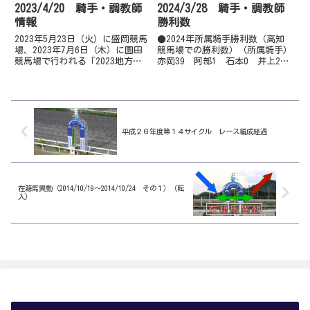
2023/4/20 騎手・調教師
2024/3/28 騎手・調教師
情報
勝利数
2023年5月23日（火）に盛岡競馬
●2024年所属騎手勝利数（高知
場、2023年7月6日（木）に園田
競馬場での勝利数）（所属騎手）
競馬場で行われる「2023地方競
赤岡39 阿部1 石本0 井上21
馬ジョッキーズチャンピオンシッ
嬉3 大澤3 岡20※園田遠征岡
プ」に宮川 実騎手が出場。
村18※園田遠征 木村7 郷間11
（2022年度所属場勝利数順位1位
佐原16 妹尾浩19 多田羅24永
騎手）（NAR公式サイトより）
森24※園田遠征 西森3 畑中18
濱6 林1...
平成２６年度第１４サイクル レース編成経過
在籍馬異動（2014/10/19～2014/10/24 その１）（転
入）