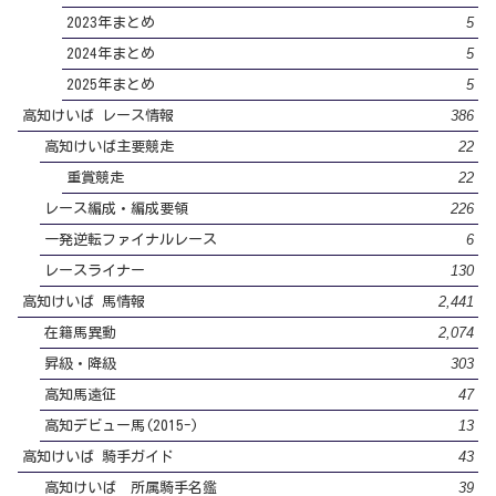
5
2023年まとめ
5
2024年まとめ
5
2025年まとめ
386
高知けいば レース情報
22
高知けいば主要競走
22
重賞競走
226
レース編成・編成要領
6
一発逆転ファイナルレース
130
レースライナー
2,441
高知けいば 馬情報
2,074
在籍馬異動
303
昇級・降級
47
高知馬遠征
13
高知デビュー馬(2015-)
43
高知けいば 騎手ガイド
39
高知けいば 所属騎手名鑑