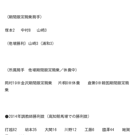
（期間限定騎乗騎手）
塚本2 中村8 山崎3
（他場勝利）山崎3（浦和3）
（所属騎手 他場期間限定騎乗／休養中）
岡村19※金沢期間限定騎乗 片桐0※休養 倉兼0※韓国期間限定騎
乗
●2014年調教師勝利数（高知競馬場での勝利数）
打越82 胡本35 大関16 川野12 工藤6 國澤44 雑賀