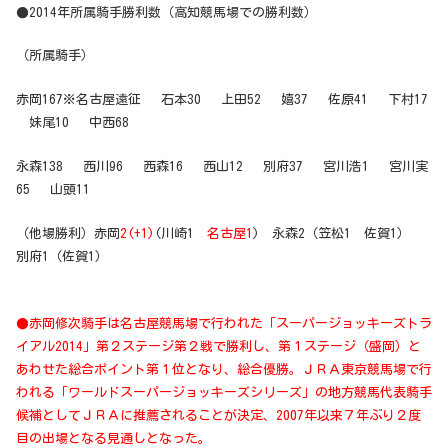
●2014年所属騎手勝利数（高知競馬場での勝利数）
（所属騎手）
赤岡167※名古屋遠征 石本30 上田52 嬉37 佐原41 下村17
妹尾10 中西68
永森138 西川96 西森16 西山12 別府37 宮川浩1 宮川実
65 山頭11
（他場勝利）赤岡
2(+1)
(川崎1
名古屋1
) 永森2（笠松1 佐賀1）
別府1（佐賀1）
●赤岡修次騎手は名古屋競馬場で行われた「スーパージョッキーズトラ
イアル2014」第２ステージ第２戦で勝利し、第１ステージ（盛岡）と
あわせた総合ポイント第１位となり、総合優勝。ＪＲＡ東京競馬場で行
われる「ワールドスーパージョッキーズシリーズ」の地方競馬代表騎手
候補としてＪＲＡに推薦されることが決定、2007年以来７年ぶり２度
目の出場となる見通しとなった。