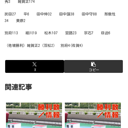
秀3 雑賀正174
炭田27 平6 田中伸32 田中譲38 田中守88 那俄性
34 東原2
別府113 細川19 松木107 宮路23 宗石7 目迫6
（他場勝利）雑賀正2（笠松2） 別府4(佐賀4)
X
コピー
関連記事