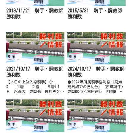
2019/11/21 騎手・調教師
2015/5/31 騎手・調教師
勝利数
勝利数
2021/10/17 騎手・調教師
2024/10/17 騎手・調教師
勝利数
勝利数
【本日の上位入線騎手】(ﾚｰ
●2024年所属騎手勝利数（高知
ｽ １着 ２着 ３着)１
競馬場での勝利数）（所属騎手）
Ｒ 永森大 赤岡修 佐原秀２
赤岡90※名古屋遠征 阿部9 石
Ｒ 塚本雄 宮川実 濱尚美３
本6井上60※名古屋遠征 嬉8
Ｒ 井上瑛 石本純 永森大４
大澤8岡50 岡村41 木村17郷間
Ｒ 塚本雄 嬉勝則 林謙佑５
22 佐原30 城野16妹尾浩50
Ｒ 多田誠 佐原秀 宮川実６
多田羅73 永森77西森8 畑中
Ｒ 岡村卓 永森大 妹尾将７
47※名古...
Ｒ 倉兼育 妹...