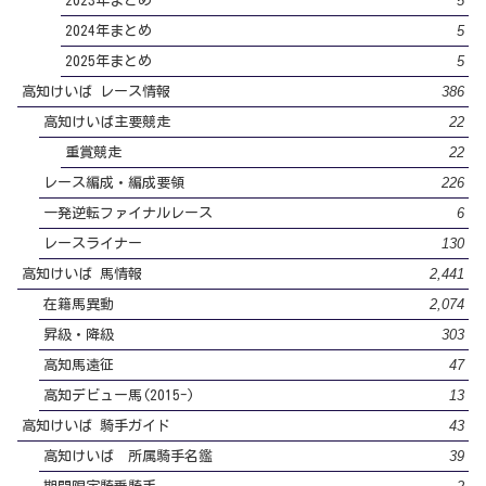
5
2023年まとめ
5
2024年まとめ
5
2025年まとめ
386
高知けいば レース情報
22
高知けいば主要競走
22
重賞競走
226
レース編成・編成要領
6
一発逆転ファイナルレース
130
レースライナー
2,441
高知けいば 馬情報
2,074
在籍馬異動
303
昇級・降級
47
高知馬遠征
13
高知デビュー馬(2015-)
43
高知けいば 騎手ガイド
39
高知けいば 所属騎手名鑑