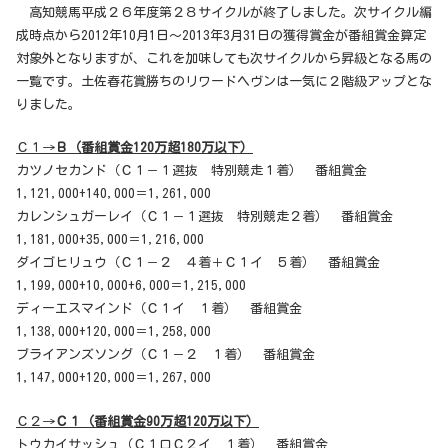
高知競馬平成２６年度第２８サイクルが終了しました。次サイクル編
成時点から2012年10月1日～2013年3月31日の獲得賞金が番組賞金算定
対象外となりますが、これを加味しても次サイクルから昇級となる馬の
一覧です。土佐春花賞勝ちのリワードヘヴンは一気に２階級アップとな
りました。
Ｃ１→
Ｂ（番組賞金120万超180万以下）
カツノセカンド（Ｃ１－１選抜 特別競走１着） 番組賞金
1,121,000+140,000＝1,261,000
カレンシュガーレイ（Ｃ１－１選抜 特別競走２着） 番組賞金
1,181,000+35,000＝1,216,000
ダイゴヒリュウ（Ｃ１－２ ４着＋Ｃ１イ ５着） 番組賞金
1,199,000+10,000+6,000＝1,215,000
ディーエスマインド（Ｃ１イ １着） 番組賞金
1,138,000+120,000＝1,258,000
ブライアンズソング（Ｃ１－２ １着） 番組賞金
1,147,000+120,000＝1,267,000
Ｃ２→
Ｃ１（番組賞金90万超120万以下）
トウカイサッシュ（Ｃ１ロＣ２イ １着） 番組賞金