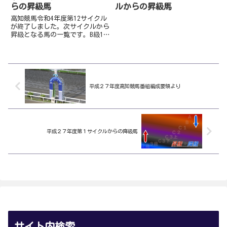
らの昇級馬
ルからの昇級馬
高知競馬令和4年度第12サイクル
が終了しました。次サイクルから
昇級となる馬の一覧です。B級1
組戦を勝利し転入から11連続連
対となったグッドヒューマーがA
級入り。AB混合戦を入着したク
ラウンクラシックは1戦でA級に
戻りました。一方、2歳準重
賞...
平成２７年度高知競馬番組編成要領より
平成２７年度第１サイクルからの降級馬
サイト内検索