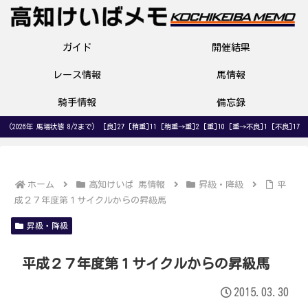
ガイド
開催結果
レース情報
馬情報
騎手情報
備忘録
(2026年 馬場状態 8/2まで) [良]27 [稍重]11 [稍重→重]2 [重]10 [重→不良]1 [不良]17
ホーム
高知けいば 馬情報
昇級・降級
平
成２７年度第１サイクルからの昇級馬
昇級・降級
平成２７年度第１サイクルからの昇級馬
2015.03.30