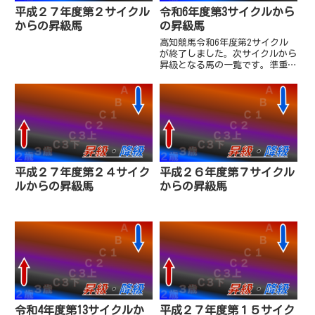
平成２７年度第２サイクル
令和6年度第3サイクルから
からの昇級馬
の昇級馬
高知競馬令和6年度第2サイクル
が終了しました。次サイクルから
昇級となる馬の一覧です。準重賞
「四万十川特別」を勝利したニク
ソンテソーロと牝馬準重賞「スピ
カ特別」2着のグレートヒエンが
A級入りとなりました。また、3
歳1組戦2着のダンスショウが
一...
平成２７年度第２４サイク
平成２６年度第７サイクル
ルからの昇級馬
からの昇級馬
令和4年度第13サイクルか
平成２７年度第１５サイク