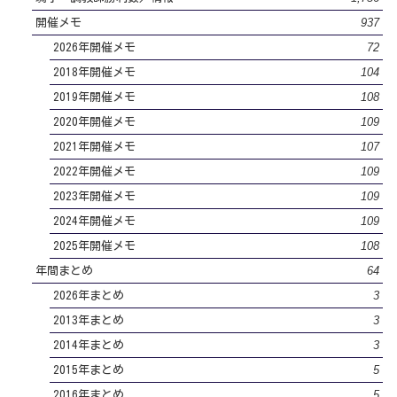
937
開催メモ
72
2026年開催メモ
104
2018年開催メモ
108
2019年開催メモ
109
2020年開催メモ
107
2021年開催メモ
109
2022年開催メモ
109
2023年開催メモ
109
2024年開催メモ
108
2025年開催メモ
64
年間まとめ
3
2026年まとめ
3
2013年まとめ
3
2014年まとめ
5
2015年まとめ
5
2016年まとめ