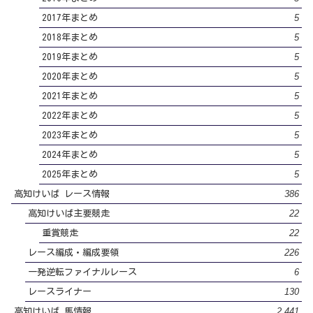
5
2017年まとめ
5
2018年まとめ
5
2019年まとめ
5
2020年まとめ
5
2021年まとめ
5
2022年まとめ
5
2023年まとめ
5
2024年まとめ
5
2025年まとめ
386
高知けいば レース情報
22
高知けいば主要競走
22
重賞競走
226
レース編成・編成要領
6
一発逆転ファイナルレース
130
レースライナー
2,441
高知けいば 馬情報