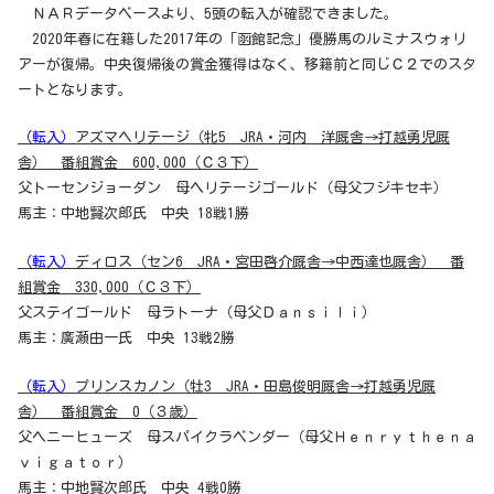
ＮＡＲデータベースより、5頭の転入が確認できました。
2020年春に在籍した2017年の「函館記念」優勝馬のルミナスウォリ
アーが復帰。中央復帰後の賞金獲得はなく、移籍前と同じＣ２でのスタ
ートとなります。
（転入）
アズマヘリテージ（牝5 JRA・河内 洋厩舎→打越勇児厩
舎） 番組賞金 600,000（Ｃ３下）
父トーセンジョーダン 母ヘリテージゴールド（母父フジキセキ）
馬主：中地賢次郎氏 中央 18戦1勝
（転入）
ディロス（セン6 JRA・宮田啓介厩舎→中西達也厩舎） 番
組賞金 330,000（Ｃ３下）
父ステイゴールド 母ラトーナ（母父Ｄａｎｓｉｌｉ）
馬主：廣瀬由一氏 中央 13戦2勝
（転入）
プリンスカノン（牡3 JRA・田島俊明厩舎→打越勇児厩
舎） 番組賞金 0（３歳）
父ヘニーヒューズ 母スパイクラベンダー（母父Ｈｅｎｒｙｔｈｅｎａ
ｖｉｇａｔｏｒ）
馬主：中地賢次郎氏 中央 4戦0勝