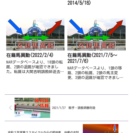
2014/5/18)
在籍馬異動(2022/2/4)
在籍馬異動(2021/7/5～
2021/7/6)
NARデータベースより、18頭の転
厩、2頭の退厩が確認できまし
NARデータベースより、1頭の移
た。転厩は大関吉明調教師逝去に
籍、2頭の転厩、2頭の馬主変
伴う厩舎解散によるもので、管理
更、3頭の退厩が確認できまし
していた全ての馬が打越勇児厩舎
た。 A級に上がった所でマグマ
へ転厩となりました。転厩アース
が退厩となっています。移籍バッ
グロウ(牝7)大関吉明厩舎→打越
ハスピリッツ(牡4)田中譲二厩舎
勇児厩舎馬主：中内晴子氏転...
→兵庫・田中道夫厩舎最終番組賞
金 823,000(Ｃ３下)馬...
2021/1/27 騎手・調教師勝利数
令和２年度第２２サイクルからの昇級馬 休載のお知