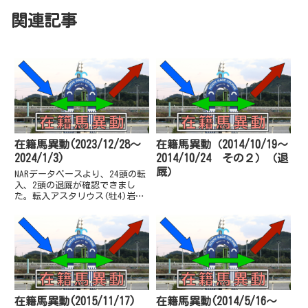
関連記事
在籍馬異動(2023/12/28～
在籍馬異動（2014/10/19～
2024/1/3)
2014/10/24 その２）（退
厩）
NARデータベースより、24頭の転
入、2頭の退厩が確認できまし
た。転入アスタリウス(牡4)岩
手・三野宮 通厩舎→工藤真司厩
舎番組賞金 315,000(Ｃ３下)父
ルーラーシップ母オメガハートソ
ング(母父ゼンノロブロイ)馬主：
星加浩一氏地方 1...
在籍馬異動(2015/11/17)
在籍馬異動(2014/5/16～