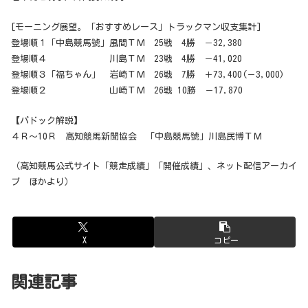
[モーニング展望。「おすすめレース」トラックマン収支集計]
登場順１「中島競馬號」風間ＴＭ 25戦 4勝 －32,380
登場順４ 川島ＴＭ 23戦 4勝 －41,020
登場順３「福ちゃん」 岩崎ＴＭ 26戦 7勝 ＋73,400(－3,000)
登場順２ 山崎ＴＭ 26戦 10勝 －17,870
【パドック解説】
４Ｒ～10Ｒ 高知競馬新聞協会 「中島競馬號」川島民博ＴＭ
（高知競馬公式サイト「競走成績」「開催成績」、ネット配信アーカイ
ブ ほかより）
X
コピー
関連記事