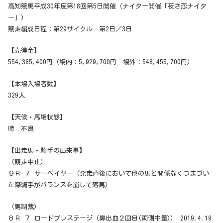
高知競馬平成30年度第18回第5日開催（ナイター開催「夜さ恋ナイタ
ー」）
競走編成日程：第29サイクル 第2日／3日
【売得金】
554,385,400円（場内：5,929,700円 場外：548,455,700円）
【本場入場者数】
329人
【天候・馬場状態】
晴 不良
【出走馬・騎手の出来事】
（競走中止）
９Ｒ ７ サーベイヤー（発走直後において他の馬と関係なくつまづい
た際騎手がバランスを崩して落馬）
（馬制裁）
８Ｒ ７ ロードプレステージ（鼻出血２回目(両側中量)） 2019.4.19