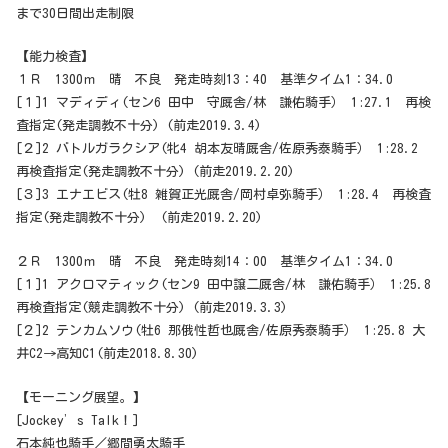
まで30日間出走制限
【能力検査】
１Ｒ 1300ｍ 晴 不良 発走時刻13：40 基準タイム1：34.0
[１]1 マディディ(セン6 田中 守厩舎/林 謙佑騎手） 1:27.1 再検
査指定(発走調教不十分) (前走2019.3.4)
[２]2 バトルガラクシア(牝4 胡本友晴厩舎/佐原秀泰騎手） 1:28.2
再検査指定(発走調教不十分) (前走2019.2.20)
[３]3 エナエビス(牡8 雑賀正光厩舎/岡村卓弥騎手） 1:28.4 再検査
指定(発走調教不十分) (前走2019.2.20)
２Ｒ 1300ｍ 晴 不良 発走時刻14：00 基準タイム1：34.0
[１]1 アクロマティック(セン9 田中譲二厩舎/林 謙佑騎手） 1:25.8
再検査指定(競走調教不十分) (前走2019.3.3)
[２]2 テンカムソウ(牡6 那俄性哲也厩舎/佐原秀泰騎手） 1:25.8 大
井C2→高知C1(前走2018.8.30)
【モーニング展望。】
[Jockey’s Talk！]
石本純也騎手／郷間勇太騎手