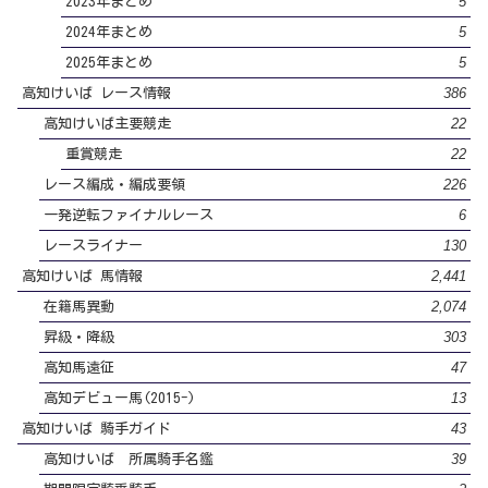
5
2023年まとめ
5
2024年まとめ
5
2025年まとめ
386
高知けいば レース情報
22
高知けいば主要競走
22
重賞競走
226
レース編成・編成要領
6
一発逆転ファイナルレース
130
レースライナー
2,441
高知けいば 馬情報
2,074
在籍馬異動
303
昇級・降級
47
高知馬遠征
13
高知デビュー馬(2015-)
43
高知けいば 騎手ガイド
39
高知けいば 所属騎手名鑑