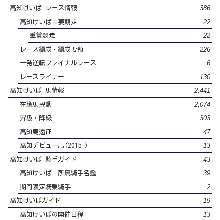
386
高知けいば レース情報
22
高知けいば主要競走
22
重賞競走
226
レース編成・編成要領
6
一発逆転ファイナルレース
130
レースライナー
2,441
高知けいば 馬情報
2,074
在籍馬異動
303
昇級・降級
47
高知馬遠征
13
高知デビュー馬(2015-)
43
高知けいば 騎手ガイド
39
高知けいば 所属騎手名鑑
2
期間限定騎乗騎手
19
高知けいばガイド
13
高知けいばの開催日程