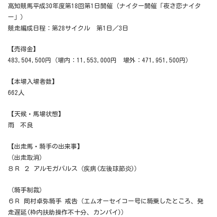
高知競馬平成30年度第18回第1日開催（ナイター開催「夜さ恋ナイタ
ー」）
競走編成日程：第28サイクル 第1日／3日
【売得金】
483,504,500円（場内：11,553,000円 場外：471,951,500円）
【本場入場者数】
662人
【天候・馬場状態】
雨 不良
【出走馬・騎手の出来事】
（出走取消）
８Ｒ ２ アルモガバルス（疾病(左後球節炎)）
（騎手制裁）
６Ｒ 岡村卓弥騎手 戒告（エムオーセイコー号に騎乗したところ、発
走遅延(枠内扶助操作不十分、カンパイ)）