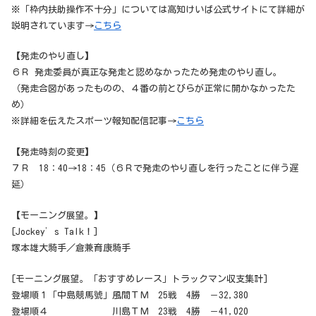
※「枠内扶助操作不十分」については高知けいば公式サイトにて詳細が
説明されています→
こちら
【発走のやり直し】
６Ｒ 発走委員が真正な発走と認めなかったため発走のやり直し。
（発走合図があったものの、４番の前とびらが正常に開かなかったた
め）
※詳細を伝えたスポーツ報知配信記事→
こちら
【発走時刻の変更】
７Ｒ 18：40→18：45（６Ｒで発走のやり直しを行ったことに伴う遅
延）
【モーニング展望。】
[Jockey’s Talk！]
塚本雄大騎手／倉兼育康騎手
[モーニング展望。「おすすめレース」トラックマン収支集計]
登場順１「中島競馬號」風間ＴＭ 25戦 4勝 －32,380
登場順４ 川島ＴＭ 23戦 4勝 －41,020