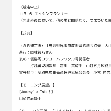
（競走中止）
11Ｒ ６ エイシンフランキー
（発走直後において、他の馬と関係なく、つまづいた
【式典】
（８Ｒ確定後）「鳥取県馬事畜産振興協議会協賛 大
進行：岡林綾乃さん
表彰：優勝馬コウユーハレワタル号関係者
打越勇児調教師 宮川 実騎手 山谷五月厩務
賞等授与：鳥取県馬事畜産振興協議会会長 小林 勝志
【モーニング展望。】
[Jockey’s Talk！]
山頭信義騎手