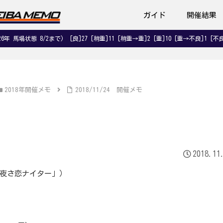
ガイド
開催結果
026年 馬場状態 8/2まで) [良]27 [稍重]11 [稍重→重]2 [重]10 [重→不良]1 [不良
2018年開催メモ
2018/11/24 開催メモ
2018.11
「夜さ恋ナイター」）