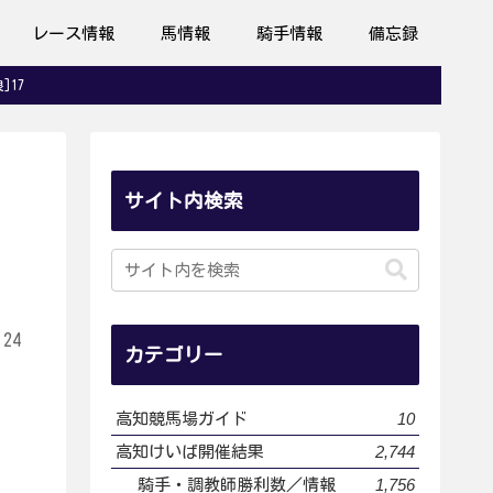
レース情報
馬情報
騎手情報
備忘録
]17
サイト内検索
.24
カテゴリー
10
高知競馬場ガイド
2,744
高知けいば開催結果
1,756
騎手・調教師勝利数／情報