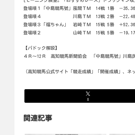
[モーニング展望。「おすすめレース」トラックマン収
登場順１「中島競馬號」風間ＴＭ 14戦 1勝 －35,36
登場順４ 川島ＴＭ 13戦 2勝 －22,48
登場順３「福ちゃん」 岩崎ＴＭ 15戦 5勝 ＋52,360(
登場順２ 山崎ＴＭ 15戦 5勝 －19,17
【パドック解説】
４Ｒ～12Ｒ 高知競馬新聞協会 「中島競馬號」川島
（高知競馬公式サイト「競走成績」「開催成績」、ネ
X
関連記事