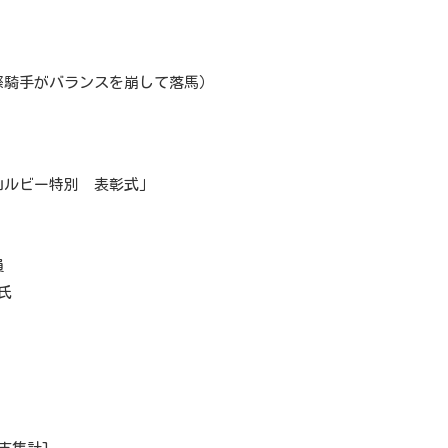
際騎手がバランスを崩して落馬）
山ルビー特別 表彰式」
員
氏