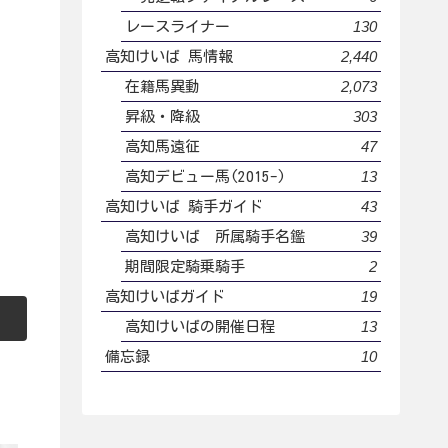
130
レースライナー
2,440
高知けいば 馬情報
2,073
在籍馬異動
303
昇級・降級
47
高知馬遠征
13
高知デビュー馬(2015-)
43
高知けいば 騎手ガイド
39
高知けいば 所属騎手名鑑
2
期間限定騎乗騎手
19
高知けいばガイド
13
高知けいばの開催日程
10
備忘録