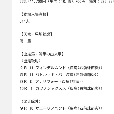
333,411,700円（場内：10,187,700円 場外：323,22
【本場入場者数】
614人
【天候・馬場状態】
晴 重
【出走馬・騎手の出来事】
（出走取消）
２Ｒ 11 フィンデルムンド（疾病(右前球節炎)）
５Ｒ 11 バトルセキトバ（疾病(左前球節炎)）
９Ｒ ５ アナザフォー（疾病(疝痛)）
10Ｒ １ カツノシックスス（疾病(右前球節炎)）
（競走除外）
９Ｒ 10 サニーリスペクト（疾病(右前球節炎)）