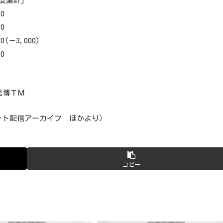
支集計]
0
0
－3,000)
0
民博ＴＭ
ット配信アーカイブ ほかより）
コピー