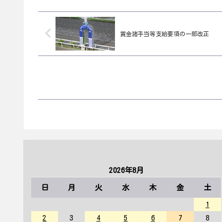
賞金諸手当等支給要項の一部改正
2026年8月
日
月
火
水
木
金
土
1
2
3
4
5
6
7
8