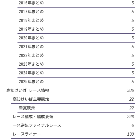
5
2016年まとめ
5
2017年まとめ
5
2018年まとめ
5
2019年まとめ
5
2020年まとめ
5
2021年まとめ
5
2022年まとめ
5
2023年まとめ
5
2024年まとめ
5
2025年まとめ
386
高知けいば レース情報
22
高知けいば主要競走
22
重賞競走
226
レース編成・編成要領
6
一発逆転ファイナルレース
130
レースライナー