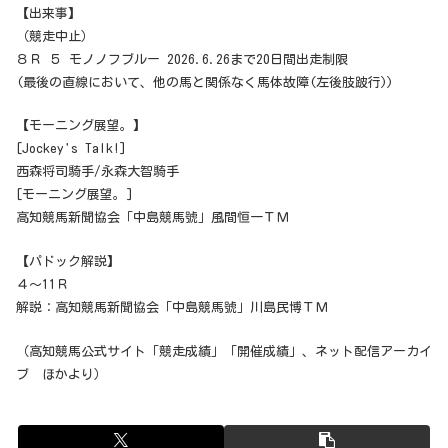
【出来事】
（競走中止）
８Ｒ ５ モノノフブルー 2026.6.26まで20日間出走制限
(最後の直線において、他の馬と関係なく馬体故障(左後肢跛行))
【モーニング展望。】
[Jockey's Talk!]
西森将司騎手/永森大智騎手
[モーニング展望。]
高知競馬新聞協会「中島競馬號」風間恒一ＴＭ
【パドック解説】
４～11Ｒ
解説：高知競馬新聞協会「中島競馬號」川島民博ＴＭ
（高知競馬公式サイト「競走成績」「開催成績」、ネット配信アーカイ
ブ ほかより）