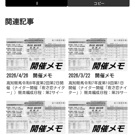
X
コピー
関連記事
2026/4/26 開催メモ
2026/3/22 開催メモ
高知競馬令和8年度第2回第2日開
高知競馬令和7年度第19回第1日
催（ナイター開催「夜さ恋ナイタ
開催（ナイター開催「夜さ恋ナイ
ー」）競走編成日程：第2サイク
ター」）競走編成日程：第29サ
ル 第4日／4日競走数：10競走
イクル 第1日／4日競走数：9競
出走投票頭数：99頭出走頭数：
走出走投票頭数：95頭出走頭
98頭(出走取消1頭)【売得金】
数：95頭【売得金】
1,026,706,900円(場
1,071,463,100円(場
内:5,695,300...
内:6,809,400円 場外:1,...