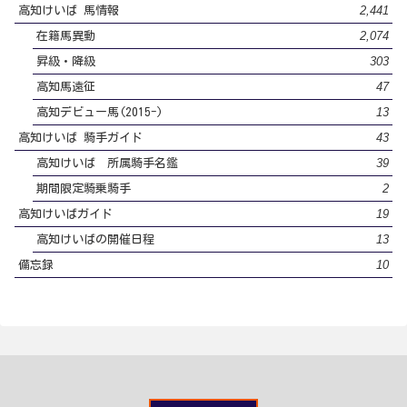
2,441
高知けいば 馬情報
2,074
在籍馬異動
303
昇級・降級
47
高知馬遠征
13
高知デビュー馬(2015-)
43
高知けいば 騎手ガイド
39
高知けいば 所属騎手名鑑
2
期間限定騎乗騎手
19
高知けいばガイド
13
高知けいばの開催日程
10
備忘録