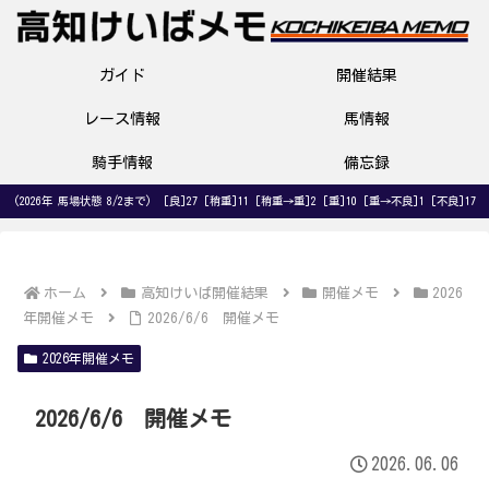
ガイド
開催結果
レース情報
馬情報
騎手情報
備忘録
(2026年 馬場状態 8/2まで) [良]27 [稍重]11 [稍重→重]2 [重]10 [重→不良]1 [不良]17
ホーム
高知けいば開催結果
開催メモ
2026
年開催メモ
2026/6/6 開催メモ
2026年開催メモ
2026/6/6 開催メモ
2026.06.06