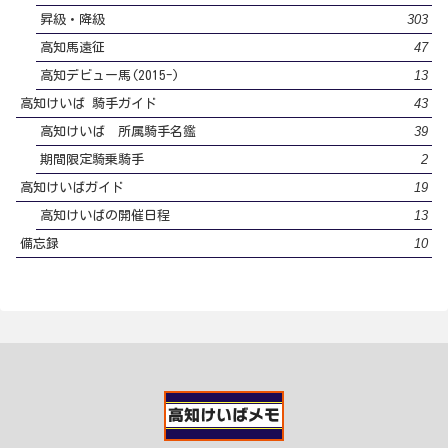
303
昇級・降級
47
高知馬遠征
13
高知デビュー馬(2015-)
43
高知けいば 騎手ガイド
39
高知けいば 所属騎手名鑑
2
期間限定騎乗騎手
19
高知けいばガイド
13
高知けいばの開催日程
10
備忘録