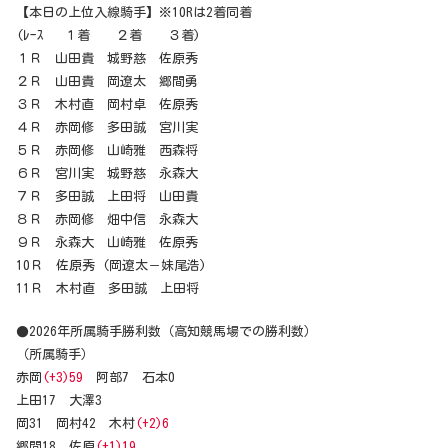
【本日の上位入線騎手】※10Rは2着同着
(ﾚｰｽ １着 ２着 ３着)
１Ｒ 山田貴 城野慈 佐原秀
２Ｒ 山田貴 岡遼太 郷間勇
３Ｒ 木村直 岡村卓 佐原秀
４Ｒ 赤岡修 多田誠 宮川実
５Ｒ 赤岡修 山崎雅 西森将
６Ｒ 宮川実 城野慈 永森大
７Ｒ 多田誠 上田将 山田貴
８Ｒ 赤岡修 畑中信 永森大
９Ｒ 永森大 山崎雅 佐原秀
10Ｒ 佐原秀 (岡遼太－妹尾浩)
11Ｒ 木村直 多田誠 上田将
●2026年所属騎手勝利数（高知競馬場での勝利数）
（所属騎手）
赤岡
(+3)59
阿部7 石本0
上田17 大澤3
岡31 岡村42 木村
(+2)6
郷間18 佐原
(+1)19