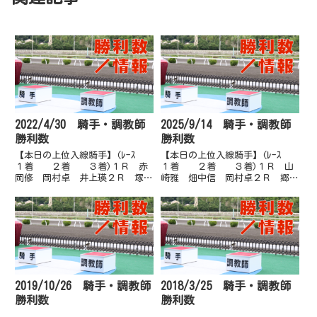
2022/4/30 騎手・調教師
2025/9/14 騎手・調教師
勝利数
勝利数
【本日の上位入線騎手】(ﾚｰｽ
【本日の上位入線騎手】(ﾚｰｽ
１着 ２着 ３着)１Ｒ 赤
１着 ２着 ３着)１Ｒ 山
岡修 岡村卓 井上瑛２Ｒ 塚本
崎雅 畑中信 岡村卓２Ｒ 郷間
雄 濱尚美 上田将３Ｒ 林謙
勇 宮川実 近藤翔３Ｒ 吉原
佑 郷間勇 上田将４Ｒ 塚本
寛 井上瑛 林謙佑４Ｒ 井上
雄 岡村卓 倉兼育５Ｒ 林謙
瑛 城野慈 宮川実５Ｒ 井上
佑 赤岡修 岡村卓６Ｒ 永森
瑛 郷間勇 永森大６Ｒ 佐原
大 妹尾浩 佐原秀７Ｒ 塚本
秀 城野慈 赤岡修７Ｒ 多田
雄 西川...
誠 井...
2019/10/26 騎手・調教師
2018/3/25 騎手・調教師
勝利数
勝利数