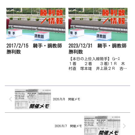
2017/2/15 騎手・調教師
2023/12/31 騎手・調教師
勝利数
勝利数
【本日の上位入線騎手】(ﾚｰｽ
１着 ２着 ３着)１Ｒ 木
村直 塚本雄 井上瑛２Ｒ 吉原
寛 井上瑛 林謙佑３Ｒ 井上
瑛 中島龍 松井伸４Ｒ 井上
瑛 永森大 塚本雄５Ｒ 赤岡
修 郷間勇 吉原寛６Ｒ 吉原
寛 林謙佑 畑中信７Ｒ 宮川
実 上...
2026/6/6 開催メモ
2026/6/7 開催メモ