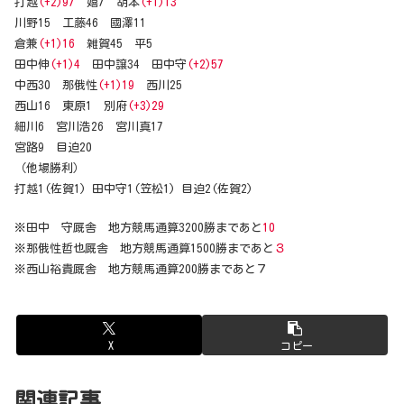
打越
(+2)97
嬉7 胡本
(+1)13
川野15 工藤46 國澤11
倉兼
(+1)16
雑賀45 平5
田中伸
(+1)4
田中譲34 田中守
(+2)57
中西30 那俄性
(+1)19
西川25
西山16 東原1 別府
(+3)29
細川6 宮川浩26 宮川真17
宮路9 目迫20
（他場勝利）
打越1(佐賀1) 田中守1(笠松1) 目迫2(佐賀2)
※田中 守厩舎 地方競馬通算3200勝まであと
10
※那俄性哲也厩舎 地方競馬通算1500勝まであと
３
※西山裕貴厩舎 地方競馬通算200勝まであと７
X
コピー
関連記事