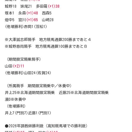
城野18 妹尾21 多田羅
(+1)38
塚本1 永森
(+1)48
西森5
畑中5 宮川
(+1)65
山崎28
(他場勝利)赤岡1(笠松1)
※大澤誠志郎騎手 地方競馬通算200勝まであと４
※城野慈尚騎手 地方競馬通算100勝まであと８
（期間限定騎乗騎手）
山田
(+
2
)11
(他場勝利)山田24(佐賀24)
（所属騎手 期間限定騎乗中／休養中）
井上25※北海道期間限定騎乗 近藤25※北海道期間限定騎乗
濱0※休養中
（他場勝利）
井上7(門別7)近藤1(門別1)
●2026年調教師勝利数（高知競馬場での勝利数）