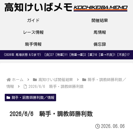
ガイド
開催結果
レース情報
馬情報
騎手情報
備忘録
(2026年 馬場状態 8/2まで) [良]27 [稍重]11 [稍重→重]2 [重]10 [重→不良]1 [不良]17
ホーム
高知けいば開催結果
騎手・調教師勝利数／
情報
2026/6/6 騎手・調教師勝利数
騎手・調教師勝利数／情報
2026/6/6 騎手・調教師勝利数
2026.06.06