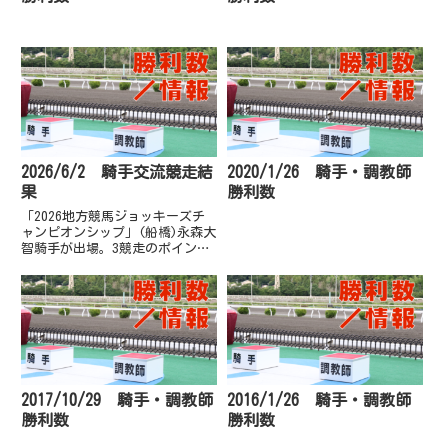
2026/6/2 騎手交流競走結
2020/1/26 騎手・調教師
果
勝利数
「2026地方競馬ジョッキーズチ
ャンピオンシップ」(船橋)永森大
智騎手が出場。3競走のポイント
制で争われた結果、3着、9着、
11着で18ポイントを獲得し総合
11位。優勝は37ポイントを獲得
した吉村智洋騎手(兵庫)。(14人
中)
2017/10/29 騎手・調教師
2016/1/26 騎手・調教師
勝利数
勝利数