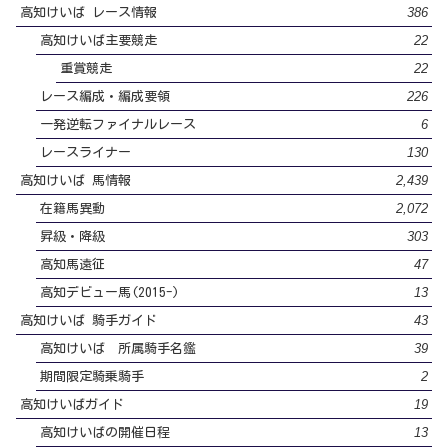
386
高知けいば レース情報
22
高知けいば主要競走
22
重賞競走
226
レース編成・編成要領
6
一発逆転ファイナルレース
130
レースライナー
2,439
高知けいば 馬情報
2,072
在籍馬異動
303
昇級・降級
47
高知馬遠征
13
高知デビュー馬(2015-)
43
高知けいば 騎手ガイド
39
高知けいば 所属騎手名鑑
2
期間限定騎乗騎手
19
高知けいばガイド
13
高知けいばの開催日程