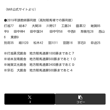
（NAR公式サイトより）
●2019年調教師勝利数（高知競馬場での勝利数）
打越77 胡本7 大関38 川野27 工藤24 國澤22 雑賀85
平9 田中伸4 田中譲34 田中守56 中西8 那俄性26 西山
6 東原9
別府35 細川20 松木42 宮川11 宮路16 宗石0 目迫25
※打越勇児厩舎 地方競馬通算1000勝まであと７
※胡本友晴厩舎 地方競馬通算500勝まであと１０
※雑賀正光厩舎 地方競馬通算3400勝まであと９
※宗石 大厩舎 地方競馬通算500勝まであと４
X
コピー