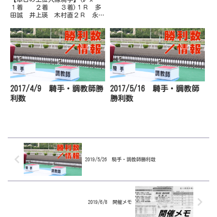
１着 ２着 ３着)１Ｒ 多
田誠 井上瑛 木村直２Ｒ 永森
大 上田将 石本純３Ｒ 佐原
秀 宮川実 永森大４Ｒ 木村
直 岡村卓 永森大５Ｒ 郷間
勇 山崎雅 林謙佑６Ｒ 宮川
実 井上瑛 林謙佑７Ｒ 佐原
秀 吉...
2017/4/9 騎手・調教師勝
2017/5/16 騎手・調教師
利数
勝利数
2019/5/26 騎手・調教師勝利数
2019/6/8 開催メモ