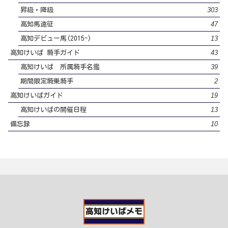
303
昇級・降級
47
高知馬遠征
13
高知デビュー馬(2015-)
43
高知けいば 騎手ガイド
39
高知けいば 所属騎手名鑑
2
期間限定騎乗騎手
19
高知けいばガイド
13
高知けいばの開催日程
10
備忘録