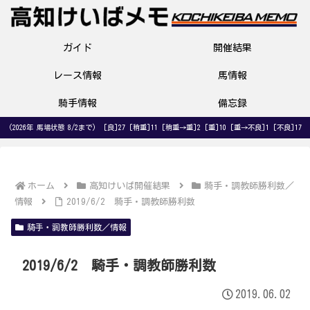
ガイド
開催結果
レース情報
馬情報
騎手情報
備忘録
(2026年 馬場状態 8/2まで) [良]27 [稍重]11 [稍重→重]2 [重]10 [重→不良]1 [不良]17
ホーム
高知けいば開催結果
騎手・調教師勝利数／
情報
2019/6/2 騎手・調教師勝利数
騎手・調教師勝利数／情報
2019/6/2 騎手・調教師勝利数
2019.06.02