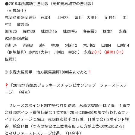
●2019年所属騎手勝利数（高知競馬場での勝利数）
（所属騎手）
赤岡81※盛岡遠征 石本4 上田22 嬉15 大澤10 岡村45 木
村3 倉兼35
郷間26 佐原30 妹尾浩15 妹尾将5 多田羅6 塚本4 永森
92※盛岡遠征
西川34 西森8 濱4 林39 別府12 宮川62 山頭4 山崎14
（他場勝利）赤岡5(大井1 川崎3 金沢1) 永森
2(+1)
（
盛岡1(+1)
佐賀1）
※永森大智騎手 地方競馬通算1800勝まであと
１
「2019地方競馬ジョッキーズチャンピオンシップ ファーストステ
ージ」（盛岡）
２レースのポイント制で争われた結果、永森大智騎手は７着、１着で
合計36ポイント獲得し総合１位で6月20日に園田競馬場で行われるファ
イナルステージに進出。赤岡修次騎手は12着、11着で合計2ポイント獲
得。総合14位（同点の場合は上位着を取った方が上位の規定による）
となりファーストステージ敗退。（14名中）