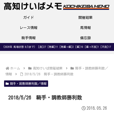
ガイド
開催結果
レース情報
馬情報
騎手情報
備忘録
(2026年 馬場状態 8/2まで) [良]27 [稍重]11 [稍重→重]2 [重]10 [重→不良]1 [不良]17
ホーム
高知けいば開催結果
騎手・調教師勝利数／
情報
2018/5/26 騎手・調教師勝利数
騎手・調教師勝利数／情報
2018/5/26 騎手・調教師勝利数
2018.05.26