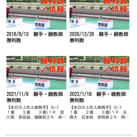
2016/8/13 騎手・調教師
2020/12/26 騎手・調教師
勝利数
勝利数
2021/11/6 騎手・調教師
2022/1/18 騎手・調教師
勝利数
勝利数
【本日の上位入線騎手】(ﾚｰｽ
【本日の上位入線騎手】(ﾚｰｽ
１着 ２着 ３着)１Ｒ 宮
１着 ２着 ３着)１Ｒ 永
川実 多田誠 嬉勝則２Ｒ 赤岡
森大 石本純 赤岡修２Ｒ 岡遼
修 郷間勇 倉兼育３Ｒ 濱尚
太 赤岡修 林謙佑３Ｒ 赤岡
美 倉兼育 岡遼太４Ｒ 赤岡
修 葛山晃 永森大４Ｒ 永森
修 林謙佑 塚本雄５Ｒ 岡村
大 岡村卓 赤岡修５Ｒ 郷間
卓 赤岡修 林謙佑６Ｒ 多田
勇 赤岡修 岡遼太６Ｒ 郷間