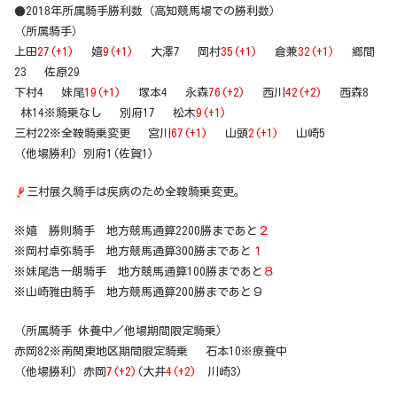
●2018年所属騎手勝利数（高知競馬場での勝利数）
（所属騎手）
上田
27(+1)
嬉
9(+1)
大澤7 岡村
35(+1)
倉兼
32(+1)
郷間
23 佐原29
下村4 妹尾
19(+1)
塚本4 永森
76(+2)
西川
42(+2)
西森8
林14※騎乗なし 別府17 松木
9(+1)
三村22※全鞍騎乗変更 宮川
67(+1)
山頭
2(+1)
山崎5
（他場勝利）別府1(佐賀1)
三村展久騎手は疾病のため全鞍騎乗変更。
※嬉 勝則騎手 地方競馬通算2200勝まであと
２
※岡村卓弥騎手 地方競馬通算300勝まであと
１
※妹尾浩一朗騎手 地方競馬通算100勝まであと
８
※山崎雅由騎手 地方競馬通算200勝まであと９
（所属騎手 休養中／他場期間限定騎乗）
赤岡82※南関東地区期間限定騎乗 石本10※療養中
（他場勝利）赤岡
7(+2)
(大井
4(+2)
川崎3)