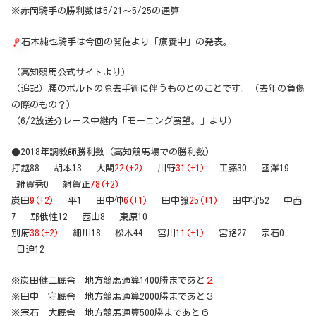
※赤岡騎手の勝利数は5/21～5/25の通算
石本純也騎手は今回の開催より「療養中」の発表。
（高知競馬公式サイトより）
（追記）腰のボルトの除去手術に伴うものとのことです。（去年の負傷
の際のもの？）
（6/2放送分レース中継内「モーニング展望。」より）
●2018年調教師勝利数（高知競馬場での勝利数）
打越88 胡本13 大関
22(+2)
川野
31(+1)
工藤30 國澤19
雑賀秀0 雑賀正
78(+2)
炭田
9(+2)
平1 田中伸
6(+1)
田中譲
25(+1)
田中守52 中西
7 那俄性12 西山8 東原10
別府
38(+2)
細川18 松木44 宮川
11(+1)
宮路27 宗石0
目迫12
※炭田健二厩舎 地方競馬通算1400勝まであと
２
※田中 守厩舎 地方競馬通算2000勝まであと３
※宗石 大厩舎 地方競馬通算500勝まであと６