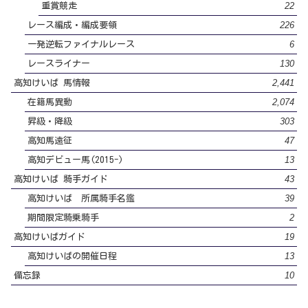
22
重賞競走
226
レース編成・編成要領
6
一発逆転ファイナルレース
130
レースライナー
2,441
高知けいば 馬情報
2,074
在籍馬異動
303
昇級・降級
47
高知馬遠征
13
高知デビュー馬(2015-)
43
高知けいば 騎手ガイド
39
高知けいば 所属騎手名鑑
2
期間限定騎乗騎手
19
高知けいばガイド
13
高知けいばの開催日程
10
備忘録