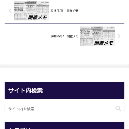
誠 永森大 林謙佑７Ｒ 嬉勝
勇 葛山晃 永森大７Ｒ 塚本
則 宮...
雄 林謙...
2018/5/26 開催メモ
2018/5/27 開催メモ
サイト内検索