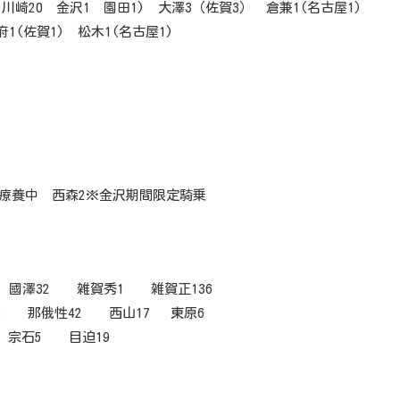
川崎20 金沢1 園田1) 大澤3（佐賀3） 倉兼1(名古屋1)
佐賀1) 松木1(名古屋1)
後療養中 西森2※金沢期間限定騎乗
 國澤32 雑賀秀1 雑賀正136
3 那俄性42 西山17 東原6
 宗石5 目迫19