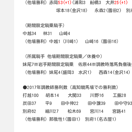
（他場勝利）赤岡
53(+1)
(浦和3 船橋3 大井
25(+1)
塚本18(金沢18) 永森2(園田2) 別府1(
（期間限定騎乗騎手）
中越34 林31 山崎4
（他場勝利）中越1（川崎1） 山崎16（園田16）
（所属騎手 他場期間限定騎乗／休養中）
妹尾7※岩手期間限定騎乗 佐原44※調教時落馬負傷
（他場勝利）妹尾4(盛岡3 水沢1) 西森14(金沢14)
●2017年調教師勝利数（高知競馬場での勝利数）
打越100 胡本14 大関33 川野16 工藤28
炭田37 平9 田中伸22 田中譲39 田中守9
別府62 細川27 松木69 宮川14 宮路41
（他場勝利）那俄性1(園田1) 別府1(名古屋1)