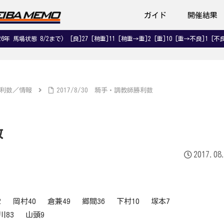
ガイド
開催結果
026年 馬場状態 8/2まで) [良]27 [稍重]11 [稍重→重]2 [重]10 [重→不良]1 [不良
利数／情報
2017/8/30 騎手・調教師勝利数
数
2017.08
 岡村40 倉兼49 郷間36 下村10 塚本7
川83 山頭9