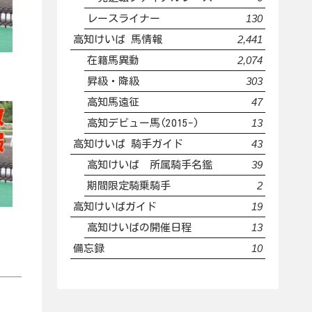
130
レースライナー
2,441
高知けいば 馬情報
2,074
在籍馬異動
303
昇級・降級
47
高知馬遠征
13
高知デビュー馬(2015-)
43
高知けいば 騎手ガイド
39
高知けいば 所属騎手名鑑
2
期間限定騎乗騎手
19
高知けいばガイド
13
高知けいばの開催日程
10
備忘録