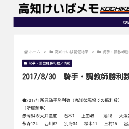
(2
ホーム
高知けいば開催結果
騎手・調教師勝
騎手・調教師勝利数／情報
2017/8/30 騎手・調教師勝利
●2017年所属騎手勝利数（高知競馬場での勝利数）
（所属騎手）
赤岡84※大井遠征 石本7 上田45 嬉18 大澤2
永森124 西川62 別府34 松木11 三村15 宮