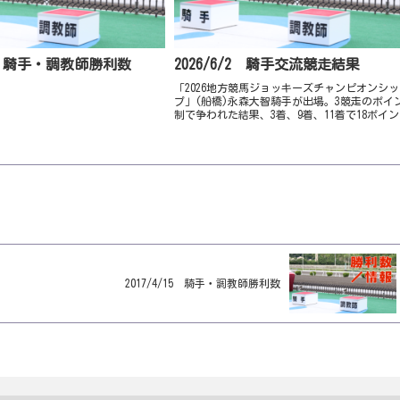
20 騎手・調教師勝利数
2026/6/2 騎手交流競走結果
「2026地方競馬ジョッキーズチャンピオンシッ
プ」(船橋)永森大智騎手が出場。3競走のポイ
制で争われた結果、3着、9着、11着で18ポイ
を獲得し総合11位。優勝は37ポイントを獲得し
吉村智洋騎手(兵庫)。(14人中)
2017/4/15 騎手・調教師勝利数