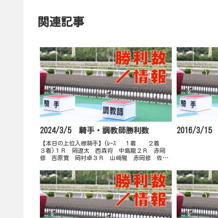
関連記事
2024/3/5 騎手・調教師勝利数
2016/3/
【本日の上位入線騎手】(ﾚｰｽ １着 ２着
３着)１Ｒ 岡遼太 西森将 中島龍２Ｒ 赤岡
修 吉原寛 岡村卓３Ｒ 山崎雅 赤岡修 佐原
秀４Ｒ 多田誠 木村直 吉原寛５Ｒ 吉原寛
永森大 赤岡修６Ｒ 赤岡修 永森大 郷間勇７
Ｒ 妹尾浩 赤...