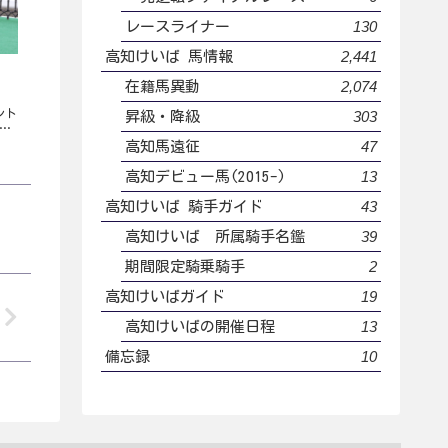
130
レースライナー
2,441
高知けいば 馬情報
2,074
在籍馬異動
ント
303
昇級・降級
ント
た
47
高知馬遠征
13
高知デビュー馬(2015-)
43
高知けいば 騎手ガイド
39
高知けいば 所属騎手名鑑
2
期間限定騎乗騎手
19
高知けいばガイド
13
高知けいばの開催日程
10
備忘録