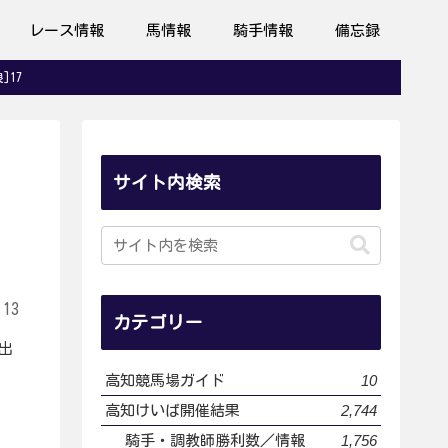
レース情報
馬情報
騎手情報
備忘録
]17
サイト内検索
.13
カテゴリー
出
10
高知競馬場ガイド
2,744
高知けいば開催結果
1,756
騎手・調教師勝利数／情報