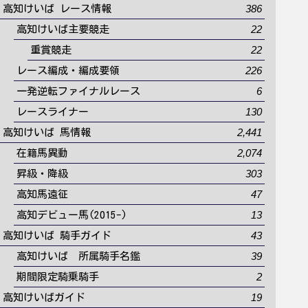
386
高知けいば レース情報
22
高知けいば主要競走
22
重賞競走
226
レース編成・編成要領
6
一発逆転ファイナルレース
130
レースライナー
2,441
高知けいば 馬情報
2,074
在籍馬異動
303
昇級・降級
47
高知馬遠征
13
高知デビュー馬(2015-)
43
高知けいば 騎手ガイド
39
高知けいば 所属騎手名鑑
2
期間限定騎乗騎手
19
高知けいばガイド