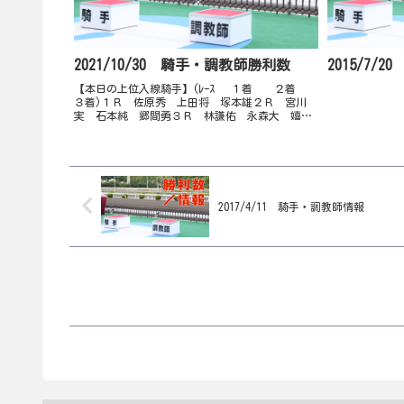
2021/10/30 騎手・調教師勝利数
2015/7/
【本日の上位入線騎手】(ﾚｰｽ １着 ２着
３着)１Ｒ 佐原秀 上田将 塚本雄２Ｒ 宮川
実 石本純 郷間勇３Ｒ 林謙佑 永森大 嬉勝
則４Ｒ 岡村卓 井上瑛 石本純５Ｒ 赤岡修
西川敏 岡村卓６Ｒ 佐原秀 永森大 塚本雄７
Ｒ 石本純 塚...
2017/4/11 騎手・調教師情報