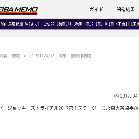
ガイド
開催結果
026年 馬場状態 8/2まで) [良]27 [稍重]11 [稍重→重]2 [重]10 [重→不良]1 [不良
利数／情報
2017/4/13 騎手・調教師情報
2017.04
ーパージョッキーズトライアル2017第１ステージ」に永森大智騎手が