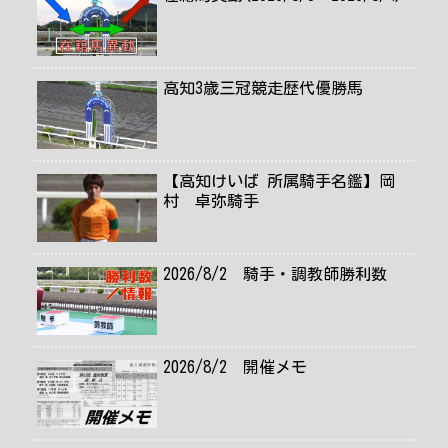
高知3歳三冠競走歴代優勝馬
【高知けいば 所属騎手名鑑】岡
村 卓弥騎手
2026/8/2 騎手・調教師勝利数
2026/8/2 開催メモ