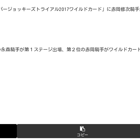
ーパージョッキーズトライアル2017ワイルドカード」に赤岡修次騎手
数１位の永森騎手が第１ステージ出場、第２位の赤岡騎手がワイルドカー
コピー