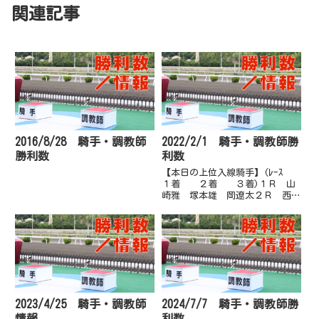
関連記事
2016/8/28 騎手・調教師
2022/2/1 騎手・調教師勝
勝利数
利数
【本日の上位入線騎手】(ﾚｰｽ
１着 ２着 ３着)１Ｒ 山
崎雅 塚本雄 岡遼太２Ｒ 西川
敏 岡遼太 吉原寛３Ｒ 岡村
卓 多田誠 木村直４Ｒ 吉原
寛 西森将 妹尾浩５Ｒ 岡村
卓 岡遼太 妹尾浩６Ｒ 岡村
卓 葛山晃 佐原秀７Ｒ 西川
敏 葛山...
2023/4/25 騎手・調教師
2024/7/7 騎手・調教師勝
情報
利数