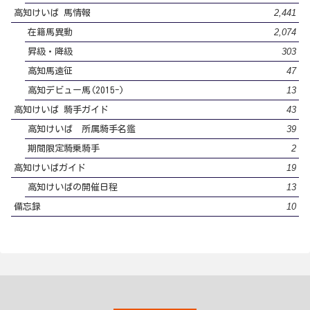
2,441
高知けいば 馬情報
2,074
在籍馬異動
303
昇級・降級
47
高知馬遠征
13
高知デビュー馬(2015-)
43
高知けいば 騎手ガイド
39
高知けいば 所属騎手名鑑
2
期間限定騎乗騎手
19
高知けいばガイド
13
高知けいばの開催日程
10
備忘録