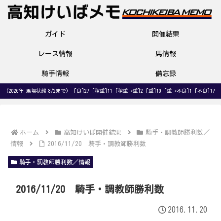
ガイド
開催結果
レース情報
馬情報
騎手情報
備忘録
(2026年 馬場状態 8/2まで) [良]27 [稍重]11 [稍重→重]2 [重]10 [重→不良]1 [不良]17
ホーム
高知けいば開催結果
騎手・調教師勝利数／
情報
2016/11/20 騎手・調教師勝利数
騎手・調教師勝利数／情報
2016/11/20 騎手・調教師勝利数
2016.11.20