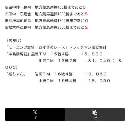
※田中伸一厩舎 地方競馬通算400勝まであと３
※田中 守厩舎 地方競馬通算1800勝まであと
８
※別府真司厩舎 地方競馬通算1800勝まであと６
※松木啓助厩舎 地方競馬通算2800勝まであと
２
（おまけ）
「モーニング展望。おすすめレース」トラックマン収支集計
「中島競馬號」風間ＴＭ １５戦４勝 －１５，８３０
川島ＴＭ １３戦２勝 －３１，９４０（－３，
０００）
「福ちゃん」 岩崎ＴＭ １６戦４勝 ＋３，０６０
山崎ＴＭ １６戦４勝 －１８，９５０
X
コピー