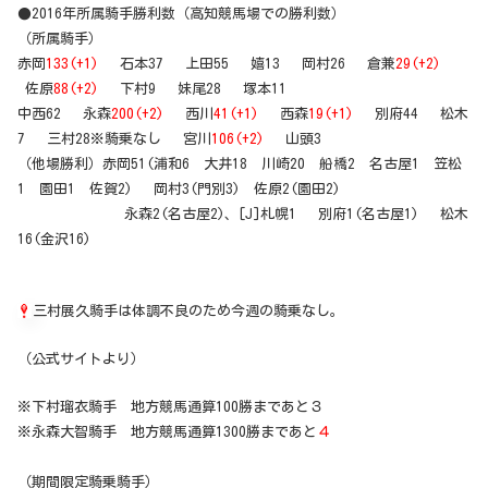
●2016年所属騎手勝利数（高知競馬場での勝利数）
（所属騎手）
赤岡
133(+1)
石本37 上田55 嬉13 岡村26 倉兼
29(+2)
佐原
88(+2)
下村9 妹尾28 塚本11
中西62 永森
200(+2)
西川
41(+1)
西森
19(+1)
別府44 松木
7 三村28※騎乗なし 宮川
106(+2)
山頭3
（他場勝利）赤岡51(浦和6 大井18 川崎20 船橋2 名古屋1 笠松
1 園田1 佐賀2) 岡村3(門別3) 佐原2(園田2)
永森2(名古屋2)、[J]札幌1 別府1(名古屋1) 松木
16(金沢16)
三村展久騎手は体調不良のため今週の騎乗なし。
（公式サイトより）
※下村瑠衣騎手 地方競馬通算100勝まであと３
※永森大智騎手 地方競馬通算1300勝まであと
４
（期間限定騎乗騎手）