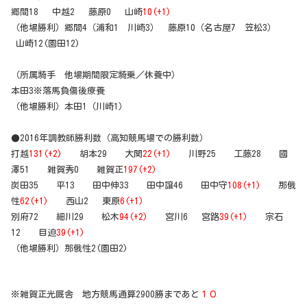
郷間18 中越2 藤原0 山崎
10(+1)
（他場勝利）郷間4（浦和1 川崎3） 藤原10（名古屋7 笠松3）
山崎12(園田12)
（所属騎手 他場期間限定騎乗／休養中）
本田3※落馬負傷後療養
（他場勝利）本田1（川崎1）
●2016年調教師勝利数（高知競馬場での勝利数）
打越
131(+2)
胡本29 大関
22(+1)
川野25 工藤28 國
澤51 雑賀秀0 雑賀正
197(+2)
炭田35 平13 田中伸33 田中譲46 田中守
108(+1)
那俄
性
62(+1)
西山2 東原
6(+1)
別府72 細川29 松木
94(+2)
宮川6 宮路
39(+1)
宗石
12 目迫
39(+1)
（他場勝利）那俄性2(園田2)
※雑賀正光厩舎 地方競馬通算2900勝まであと
１０