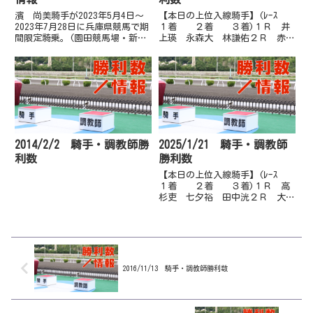
濱 尚美騎手が2023年5月4日～
【本日の上位入線騎手】(ﾚｰｽ
2023年7月28日に兵庫県競馬で期
１着 ２着 ３着)１Ｒ 井
間限定騎乗。(園田競馬場・新子
上瑛 永森大 林謙佑２Ｒ 赤岡
雅司厩舎に所属)(高知競馬公式ウ
修 林謙佑 畑中信３Ｒ 山崎
ェブサイトより）
雅 阿部基 宮川実４Ｒ 濱尚
美 多田誠 山崎雅５Ｒ 宮川
実 畑中信 林謙佑６Ｒ 井上
瑛 岡遼太 大澤誠７Ｒ 林謙
佑 木...
2014/2/2 騎手・調教師勝
2025/1/21 騎手・調教師
利数
勝利数
【本日の上位入線騎手】(ﾚｰｽ
１着 ２着 ３着)１Ｒ 高
杉吏 七夕裕 田中洸２Ｒ 大澤
誠 赤岡修 松井伸３Ｒ 高杉
吏 吉村誠 長尾翼４Ｒ 赤岡
修 井上瑛 畑中信５Ｒ 佐原
秀 吉原寛 井上瑛６Ｒ 畑中
信 佐原秀 井上瑛７Ｒ 多田
誠 岡...
2016/11/13 騎手・調教師勝利数