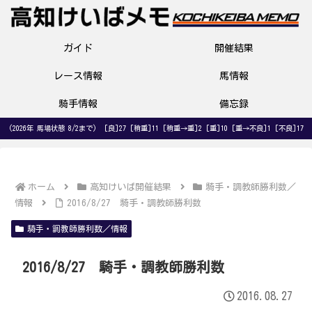
ガイド
開催結果
レース情報
馬情報
騎手情報
備忘録
(2026年 馬場状態 8/2まで) [良]27 [稍重]11 [稍重→重]2 [重]10 [重→不良]1 [不良]17
ホーム
高知けいば開催結果
騎手・調教師勝利数／
情報
2016/8/27 騎手・調教師勝利数
騎手・調教師勝利数／情報
2016/8/27 騎手・調教師勝利数
2016.08.27