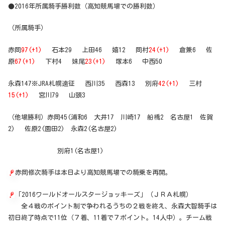
●2016年所属騎手勝利数（高知競馬場での勝利数）
（所属騎手）
赤岡
97(+1)
石本29 上田46 嬉12 岡村
24(+1)
倉兼6 佐
原
67(+1)
下村4 妹尾
23(+1)
塚本6 中西50
永森147※JRA札幌遠征 西川35 西森13 別府
42(+1)
三村
15(+1)
宮川79 山頭3
（他場勝利）赤岡45(浦和6 大井17 川崎17 船橋2 名古屋1 佐賀
2) 佐原2(園田2) 永森2(名古屋2)
別府1(名古屋1)
赤岡修次騎手は本日より高知競馬場での騎乗を再開。
「2016ワールドオールスタージョッキーズ」（ＪＲＡ札幌）
全４戦のポイント制で争われるうちの２戦を終え、永森大智騎手は
初日終了時点で11位（７着、11着で７ポイント。14人中）。チーム戦