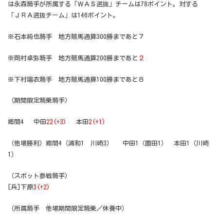
は永森騎手が所属する「ＷＡＳ選抜」チームは78ポイント。対する
「ＪＲＡ選抜チーム」は146ポイント。
※石本純也騎手 地方競馬通算300勝まであと７
※岡村卓弥騎手 地方競馬通算200勝まであと
２
※下村瑠衣騎手 地方競馬通算100勝まであと８
（期間限定騎乗騎手）
郷間4 中田
22(+3)
本田
2(+1)
（他場勝利）郷間4（浦和1 川崎3） 中田1（園田1） 本田1（川崎
1）
（スポット参戦騎手）
[兵]下原
3(+2)
（所属騎手 他場期間限定騎乗／休養中）