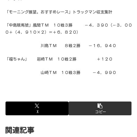
「モーニング展望。おすすめレース」トラックマン収支集計
「中島競馬號」風間ＴＭ １０戦３勝 －４，３９０（－３，００
０＋（４，９１０×２）＝＋６，８２０）
川島ＴＭ ８戦２勝 －１６，９４０
「福ちゃん」 岩崎ＴＭ １０戦２勝 ＋１２０
山崎ＴＭ １０戦３勝 －４，９９０
X
コピー
関連記事