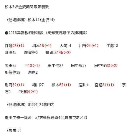
松木7※金沢期間限定騎乗
（他場勝利）松木14(金沢14)
●2016年調教師勝利数（高知競馬場での勝利数）
打越
98(+1)
胡本
18(+1)
大関14 川野
24(+1)
工藤18
國澤45 雑賀秀0 雑賀正
145(+2)
炭田23 平
13(+1)
田中伸27 田中譲37 田中守
83(+2)
那俄性39 東原2
別府
62(+1)
細川27 松木
62(+1)
宮川4 宮路
31(+1)
宗
石9 目迫
34(+1)
（他場勝利）那俄性2(園田2)
※田中伸一厩舎 地方競馬通算400勝まであと９
（おまけ）