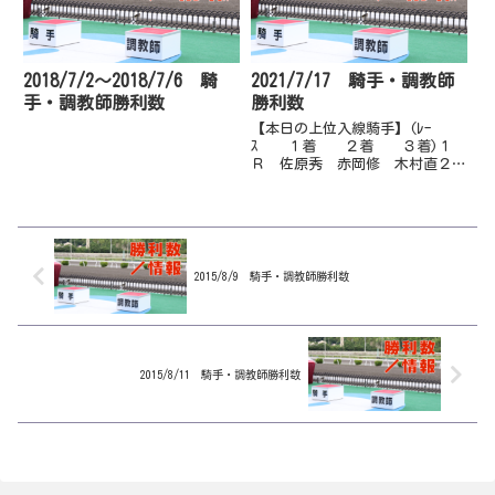
2018/7/2～2018/7/6 騎
2021/7/17 騎手・調教師
手・調教師勝利数
勝利数
【本日の上位入線騎手】(ﾚｰ
ｽ １着 ２着 ３着)１
Ｒ 佐原秀 赤岡修 木村直２
Ｒ 木村直 倉兼育 郷間勇３
Ｒ 岡遼太 永森大 宮川実４
Ｒ 宮川実 倉兼育 塚本雄５
Ｒ 妹尾浩 佐原秀 永森大６
Ｒ 永森大 多田誠 塚本雄７
Ｒ 濱尚美 西...
2015/8/9 騎手・調教師勝利数
2015/8/11 騎手・調教師勝利数