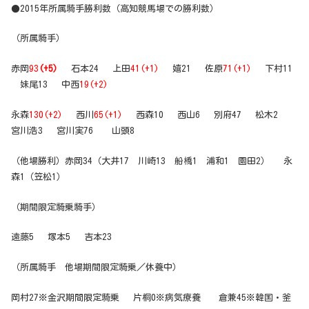
●2015年所属騎手勝利数（高知競馬場での勝利数）
（所属騎手）
赤岡
93
(+5)
石本24 上田
41(+1)
嬉21 佐原
71(+1)
下村11
妹尾13 中西
19(+2)
永森
130(+2)
西川
65(+1)
西森10 西山6 別府47 松木2
宮川浩3 宮川実76 山頭8
（他場勝利）赤岡34（大井17 川崎13 船橋1 浦和1 園田2） 永
森1（笠松1）
（期間限定騎乗騎手）
遠藤5 塚本5 吉本23
（所属騎手 他場期間限定騎乗／休養中）
岡村27※金沢期間限定騎乗 片桐0※病気療養 倉兼45※韓国・釜