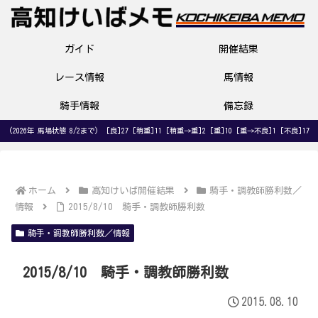
ガイド
開催結果
レース情報
馬情報
騎手情報
備忘録
(2026年 馬場状態 8/2まで) [良]27 [稍重]11 [稍重→重]2 [重]10 [重→不良]1 [不良]17
ホーム
高知けいば開催結果
騎手・調教師勝利数／
情報
2015/8/10 騎手・調教師勝利数
騎手・調教師勝利数／情報
2015/8/10 騎手・調教師勝利数
2015.08.10