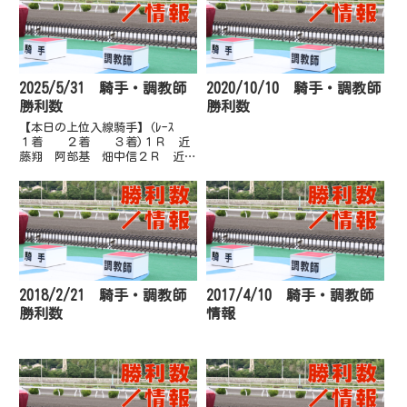
2025/5/31 騎手・調教師
2020/10/10 騎手・調教師
勝利数
勝利数
【本日の上位入線騎手】(ﾚｰｽ
１着 ２着 ３着)１Ｒ 近
藤翔 阿部基 畑中信２Ｒ 近藤
翔 上田将 仲原大３Ｒ 井上
瑛 仲原大 山崎雅４Ｒ 多田
誠 郷間勇 岡村卓５Ｒ 仲原
大 郷間勇 多田誠６Ｒ 井上
瑛 永森大 山崎雅７Ｒ 永森
大 井...
2018/2/21 騎手・調教師
2017/4/10 騎手・調教師
勝利数
情報