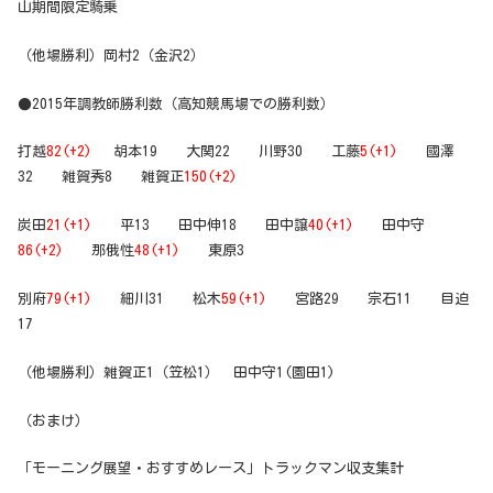
山期間限定騎乗
（他場勝利）岡村2（金沢2）
●2015年調教師勝利数（高知競馬場での勝利数）
打越
82(+2)
胡本19 大関22 川野30 工藤
5(+1)
國澤
32 雑賀秀8 雑賀正
150(+2)
炭田
21(+1)
平13 田中伸18 田中譲
40(+1)
田中守
86(+2)
那俄性
48(+1)
東原3
別府
79(+1)
細川31 松木
59(+1)
宮路29 宗石11 目迫
17
（他場勝利）雑賀正1（笠松1） 田中守1(園田1)
（おまけ）
「モーニング展望・おすすめレース」トラックマン収支集計