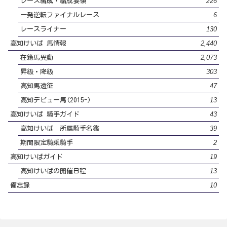
226
レース編成・編成要領
6
一発逆転ファイナルレース
130
レースライナー
2,440
高知けいば 馬情報
2,073
在籍馬異動
303
昇級・降級
47
高知馬遠征
13
高知デビュー馬(2015-)
43
高知けいば 騎手ガイド
39
高知けいば 所属騎手名鑑
2
期間限定騎乗騎手
19
高知けいばガイド
13
高知けいばの開催日程
10
備忘録