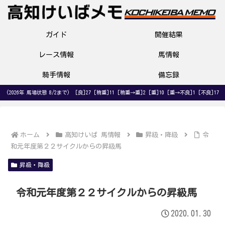
ガイド
開催結果
レース情報
馬情報
騎手情報
備忘録
(2026年 馬場状態 8/2まで) [良]27 [稍重]11 [稍重→重]2 [重]10 [重→不良]1 [不良]17
ホーム
高知けいば 馬情報
昇級・降級
令
和元年度第２２サイクルからの昇級馬
昇級・降級
令和元年度第２２サイクルからの昇級馬
2020.01.30