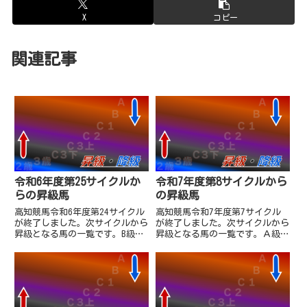
X
コピー
関連記事
令和6年度第25サイクルか
令和7年度第8サイクルから
らの昇級馬
の昇級馬
高知競馬令和6年度第24サイクル
高知競馬令和7年度第7サイクル
が終了しました。次サイクルから
が終了しました。次サイクルから
昇級となる馬の一覧です。B級選
昇級となる馬の一覧です。Ａ級
抜戦2着のエクセレントタイムが
(番組賞金1100万超)ラインメッ
A級へ昇級となりました。また、
セージ（牡6・那俄性哲也厩
名古屋「スプリングカップ」に遠
舎） 10,200,000－
征し2着のリケアカプチーノは自
(1,200,000)→11,400,000Ｂ級
己条件がC1級へ。準重賞「土...
（番組賞金700...