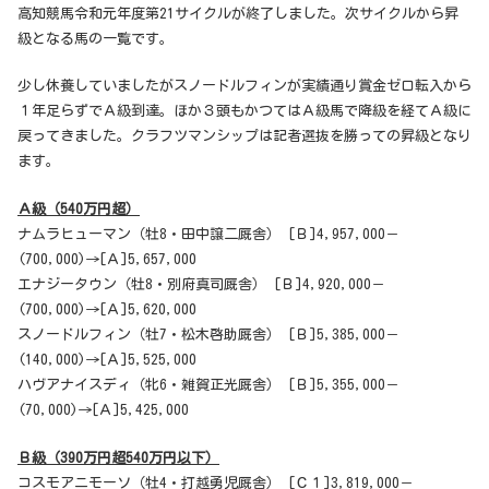
高知競馬令和元年度第21サイクルが終了しました。次サイクルから昇
級となる馬の一覧です。
少し休養していましたがスノードルフィンが実績通り賞金ゼロ転入から
１年足らずでＡ級到達。ほか３頭もかつてはＡ級馬で降級を経てＡ級に
戻ってきました。クラフツマンシップは記者選抜を勝っての昇級となり
ます。
Ａ級（540万円超）
ナムラヒューマン（牡8・田中譲二厩舎） [Ｂ]4,957,000－
(700,000)→[Ａ]5,657,000
エナジータウン（牡8・別府真司厩舎） [Ｂ]4,920,000－
(700,000)→[Ａ]5,620,000
スノードルフィン（牡7・松木啓助厩舎） [Ｂ]5,385,000－
(140,000)→[Ａ]5,525,000
ハヴアナイスディ（牝6・雑賀正光厩舎） [Ｂ]5,355,000－
(70,000)→[Ａ]5,425,000
Ｂ級（390万円超540万円以下）
コスモアニモーソ（牡4・打越勇児厩舎） [Ｃ１]3,819,000－