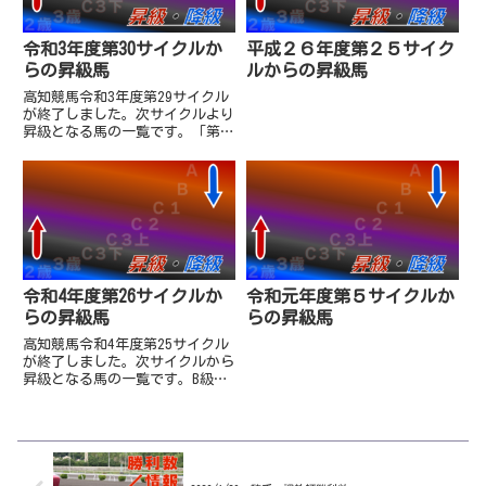
令和3年度第30サイクルか
平成２６年度第２５サイク
らの昇級馬
ルからの昇級馬
高知競馬令和3年度第29サイクル
が終了しました。次サイクルより
昇級となる馬の一覧です。「第
10回土佐春花賞」を勝利したマ
リンスカイはC3上からC1へ2段階
アップ、2着ヴェレノと3着ガル
ボマンボ、5着フィールマイラヴ
は入着賞金で格付が上がって...
令和4年度第26サイクルか
令和元年度第５サイクルか
らの昇級馬
らの昇級馬
高知競馬令和4年度第25サイクル
が終了しました。次サイクルから
昇級となる馬の一覧です。B級選
抜を勝利したラヴィンフォールが
A級へ昇級となりました。Ａ級
(番組賞金1000万超)ラヴィンフ
ォール（牝6・打越勇児厩舎）
9,300,000－(2,...