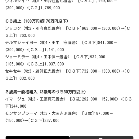
ヴィルダイヤ（牝5・那俄性哲也厩舎） [Ｃ３上]1,469,000－
(300,000)→[Ｃ２]1,769,000
Ｃ３級上（100万円超170万円以下）
シッコク（牝3・別府真司厩舎） [Ｃ３下]963,000－(300,000)→[Ｃ
３上]1,263,000
デルマシャイヨー（牝4・田中 守厩舎） [Ｃ３下]841,000－
(300,000)→[Ｃ３上]1,141,000
ジョーミラー（牝4・田中伸一厩舎） [Ｃ３下]932,000－
(105,000)→[Ｃ３上]1,037,000
セキセキ（牡3・雑賀正光厩舎） [Ｃ３下]732,000－(300,000)→[Ｃ
３上]1,032,000
３歳馬一般格編入（3歳馬のうち30万円以上）
イマージュ（牝3・工藤真司厩舎） [３歳]292,000－(52,000)→[Ｃ３
下]344,000
モンサンブラーマ（牡3・大関吉明厩舎） [３歳]187,000－
(150,000)→[Ｃ３下]337,000