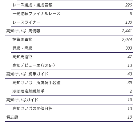
226
レース編成・編成要領
6
一発逆転ファイナルレース
130
レースライナー
2,441
高知けいば 馬情報
2,074
在籍馬異動
303
昇級・降級
47
高知馬遠征
13
高知デビュー馬(2015-)
43
高知けいば 騎手ガイド
39
高知けいば 所属騎手名鑑
2
期間限定騎乗騎手
19
高知けいばガイド
13
高知けいばの開催日程
10
備忘録