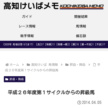
ガイド
開催結果
レース情報
馬情報
騎手情報
備忘録
(2026年 馬場状態 8/2まで) [良]27 [稍重]11 [稍重→重]2 [重]10 [重→不良]1 [不良]17
ホーム
高知けいば 馬情報
昇級・降級
平
成２６年度第１サイクルからの昇級馬
昇級・降級
平成２６年度第１サイクルからの昇級馬
2014.04.05