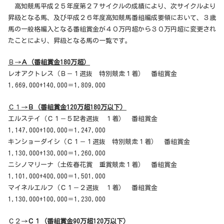
高知競馬平成２５年度第２７サイクルの成績により、次サイクルより
昇級となる馬、及び平成２６年度高知競馬番組編成要領において、３歳
馬の一般格編入となる番組賞金が４０万円超から３０万円超に変更され
たことにより、昇級となる馬の一覧です。
Ｂ→
Ａ（番組賞金180万超）
レオアクトレス（Ｂ－１選抜 特別競走１着） 番組賞金
1,669,000+140,000＝1,809,000
Ｃ１→
Ｂ（番組賞金120万超180万以下）
エルステイ（Ｃ１－５記者選抜 １着） 番組賞金
1,147,000+100,000＝1,247,000
キンショーダイシ（Ｃ１－１選抜 特別競走１着） 番組賞金
1,130,000+130,000＝1,260,000
ニシノマリーナ（土佐春花賞 重賞競走１着） 番組賞金
1,101,000+400,000＝1,501,000
マイネルエルフ（Ｃ１－２選抜 １着） 番組賞金
1,130,000+100,000＝1,230,000
Ｃ２→
Ｃ１（番組賞金90万超120万以下）