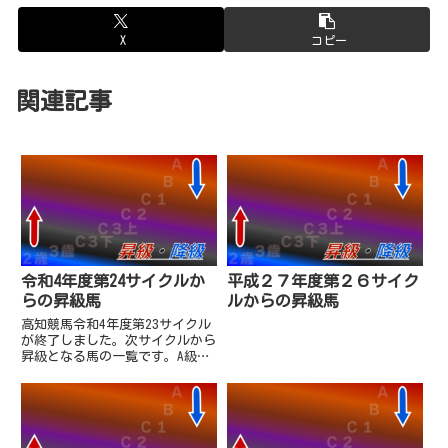
X
コピー
関連記事
令和4年度第24サイクルか
平成２７年度第２６サイク
らの昇級馬
ルからの昇級馬
高知競馬令和4年度第23サイクル
が終了しました。次サイクルから
昇級となる馬の一覧です。A級昇
級馬はいません。C1選抜を勝利
したステラストラータはじめ上位
3頭がB級へ昇級しています。ま
た、3歳準重賞「土佐水木特別」
を勝利したユメノホノオは自