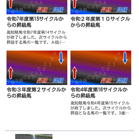
己...
令和7年度第15サイクルか
令和２年度第１０サイクル
らの昇級馬
からの昇級馬
高知競馬令和7年度第14サイクル
が終了しました。次サイクルから
昇級する馬の一覧です。Ａ級(番
組賞金1100万超)ビオグラフィア
（牡7・別府真司厩舎）
10,964,000－
(2,000,000)→12,964,000ダノ
ンミカエル（牝5・別...
令和３年度第２サイクルか
令和4年度第16サイクルか
らの昇級馬
らの昇級馬
高知競馬令和4年度第15サイクル
が終了しました。次サイクルから
昇級となる馬の一覧です。3歳重
賞「土佐秋月賞」を制したナナコ
ロビヤオキはB級へ。B級以下準
重賞「鏡川特別」を勝利したリワ
ードアンヴァルは春のC3上への
降級から5戦でA級に復帰。C...