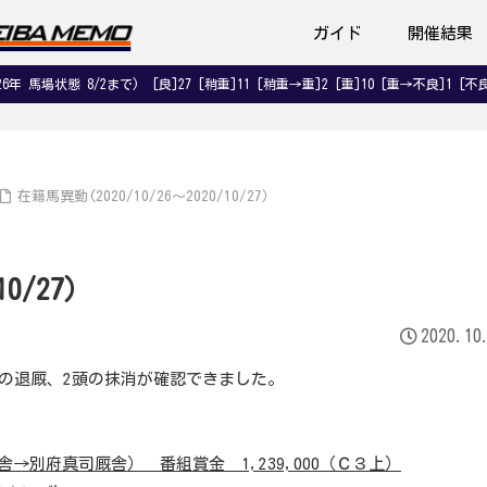
ガイド
開催結果
026年 馬場状態 8/2まで) [良]27 [稍重]11 [稍重→重]2 [重]10 [重→不良]1 [不良
在籍馬異動(2020/10/26～2020/10/27）
10/27）
2020.10
頭の退厩、2頭の抹消が確認できました。
→別府真司厩舎） 番組賞金 1,239,000（Ｃ３上）