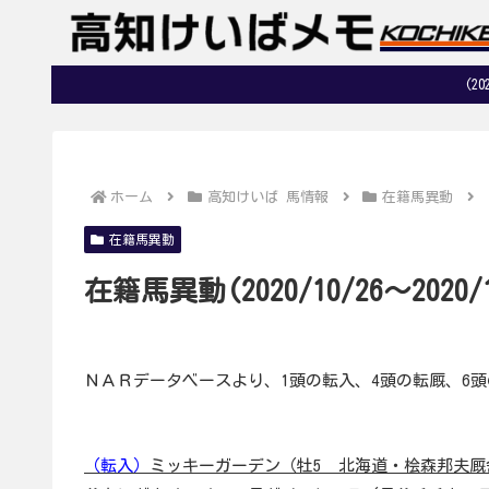
(2
ホーム
高知けいば 馬情報
在籍馬異動
在籍馬異動
在籍馬異動(2020/10/26～2020/
ＮＡＲデータベースより、1頭の転入、4頭の転厩、6
（転入）
ミッキーガーデン（牡5 北海道・桧森邦夫厩舎