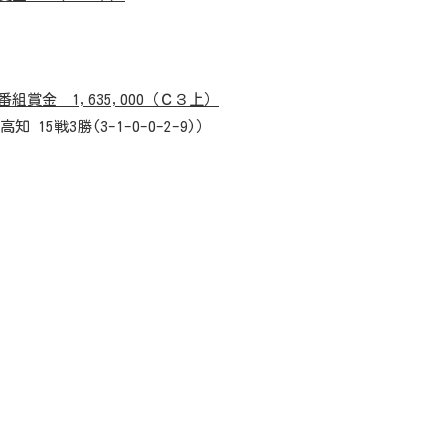
賞金 1,635,000（Ｃ３上）
15戦3勝(3-1-0-0-2-9)）