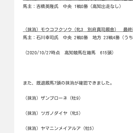
馬主：吉橋英隆氏 中央 1戦0勝（高知出走なし）
（抹消）モウコフクソウ（牝3 別府真司厩舎） 最終番組
馬主：石川幸司氏 中央 2戦0勝 地方 23戦4勝（うち高知 
（2020/10/27時点 高知競馬在籍馬 615頭）
また、既退厩馬7頭の抹消が確認できました。
（抹消）ザンブローネ（牡9）
（抹消）ツガノダイヤ（牝5）
（抹消）ヤマニンメイアルア（牡5）