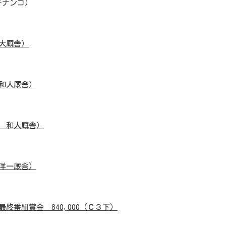
テナンゴ）
大厩舎）
和人厩舎）
 和人厩舎）
洋一厩舎）
番組賞金 840,000（Ｃ３下）