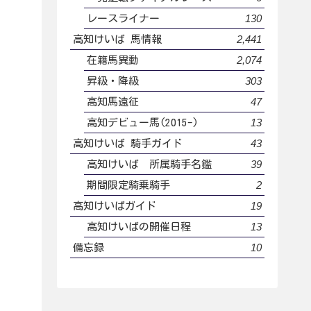
130
レースライナー
2,441
高知けいば 馬情報
2,074
在籍馬異動
303
昇級・降級
47
高知馬遠征
13
高知デビュー馬(2015-)
43
高知けいば 騎手ガイド
39
高知けいば 所属騎手名鑑
2
期間限定騎乗騎手
19
高知けいばガイド
13
高知けいばの開催日程
10
備忘録