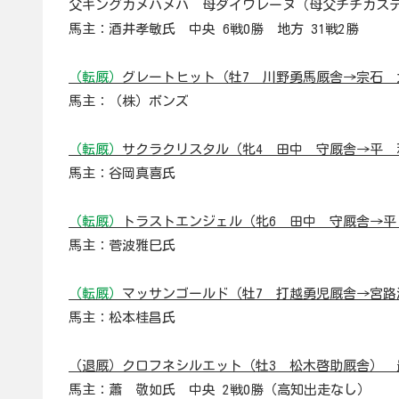
父キングカメハメハ 母ダイワレーヌ（母父チチカス
馬主：酒井孝敏氏 中央 6戦0勝 地方 31戦2勝
（転厩）
グレートヒット（牡7 川野勇馬厩舎→宗石 
馬主：（株）ボンズ
（転厩）
サクラクリスタル（牝4 田中 守厩舎→平 
馬主：谷岡真喜氏
（転厩）
トラストエンジェル（牝6 田中 守厩舎→平
馬主：菅波雅巳氏
（転厩）
マッサンゴールド（牡7 打越勇児厩舎→宮路
馬主：松本桂昌氏
（退厩）クロフネシルエット（牡3 松木啓助厩舎） 最終
馬主：蕭 敬如氏 中央 2戦0勝（高知出走なし）