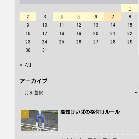
1
2
3
4
5
6
7
8
9
10
11
12
13
14
15
16
17
18
19
20
21
22
23
24
25
26
27
28
29
30
31
« 7月
アーカイブ
高知けいばの格付けルール