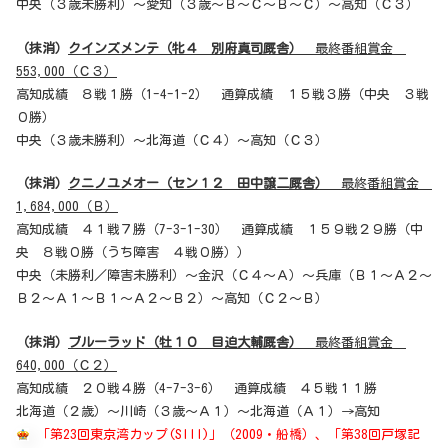
中央（３歳未勝利）～愛知（３歳～Ｂ～Ｃ～Ｂ～Ｃ）～高知（Ｃ３）
（抹消）
クインズメンテ（牝４ 別府真司厩舎）
最終番組賞金
553,000（Ｃ３）
高知成績 ８戦１勝（1-4-1-2） 通算成績 １５戦３勝（中央 ３戦
０勝）
中央（３歳未勝利）～北海道（Ｃ４）～高知（Ｃ３）
（抹消）
クニノユメオー（セン１２ 田中譲二厩舎）
最終番組賞金
1,684,000（Ｂ）
高知成績 ４１戦７勝（7-3-1-30） 通算成績 １５９戦２９勝（中
央 ８戦０勝（うち障害 ４戦０勝））
中央（未勝利／障害未勝利）～金沢（Ｃ４～Ａ）～兵庫（Ｂ１～Ａ２～
Ｂ２～Ａ１～Ｂ１～Ａ２～Ｂ２）～高知（Ｃ２～Ｂ）
（抹消）
ブルーラッド（牡１０ 目迫大輔厩舎）
最終番組賞金
640,000（Ｃ２）
高知成績 ２０戦４勝（4-7-3-6） 通算成績 ４５戦１１勝
北海道（２歳）～川崎（３歳～Ａ１）～北海道（Ａ１）→高知
「第23回東京湾カップ(SIII)」（2009・船橋）、「第38回戸塚記