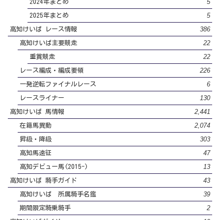
5
2024年まとめ
5
2025年まとめ
386
高知けいば レース情報
22
高知けいば主要競走
22
重賞競走
226
レース編成・編成要領
6
一発逆転ファイナルレース
130
レースライナー
2,441
高知けいば 馬情報
2,074
在籍馬異動
303
昇級・降級
47
高知馬遠征
13
高知デビュー馬(2015-)
43
高知けいば 騎手ガイド
39
高知けいば 所属騎手名鑑
2
期間限定騎乗騎手