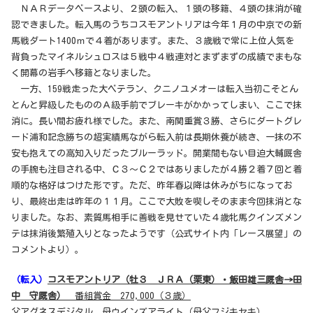
ＮＡＲデータベースより、２頭の転入、１頭の移籍、４頭の抹消が確
認できました。転入馬のうちコスモアントリアは今年１月の中京での新
馬戦ダート1400ｍで４着があります。また、３歳戦で常に上位人気を
背負ったマイネルシュロスは５戦中４戦連対とまずまずの成績でまもな
く開幕の岩手へ移籍となりました。
一方、159戦走った大ベテラン、クニノユメオーは転入当初こそとん
とんと昇級したもののＡ級手前でブレーキがかかってしまい、ここで抹
消に。長い間お疲れ様でした。また、南関重賞３勝、さらにダートグレ
ード浦和記念勝ちの超実績馬ながら転入前は長期休養が続き、一抹の不
安も抱えての高知入りだったブルーラッド。開業間もない目迫大輔厩舎
の手腕も注目される中、Ｃ３～Ｃ２ではありましたが４勝２着７回と着
順的な格好はつけた形です。ただ、昨年春以降は休みがちになってお
り、最終出走は昨年の１１月。ここで大敗を喫しそのまま今回抹消とな
りました。なお、素質馬相手に善戦を見せていた４歳牝馬クインズメン
テは抹消後繁殖入りとなったようです（公式サイト内「レース展望」の
コメントより）。
（転入）
コスモアントリア（牡３ ＪＲＡ（栗東）・飯田雄三厩舎→田
中 守厩舎）
番組賞金 270,000（３歳）
父アグネスデジタル 母ウインズアライト（母父フジキセキ）