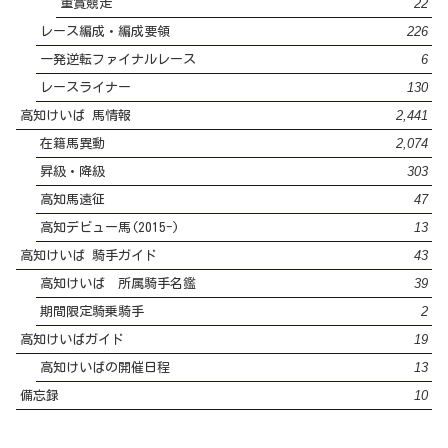
22
重賞競走
226
レース編成・編成要領
6
一発逆転ファイナルレース
130
レースライナー
2,441
高知けいば 馬情報
2,074
在籍馬異動
303
昇級・降級
47
高知馬遠征
13
高知デビュー馬(2015-)
43
高知けいば 騎手ガイド
39
高知けいば 所属騎手名鑑
2
期間限定騎乗騎手
19
高知けいばガイド
13
高知けいばの開催日程
10
備忘録