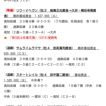
みられるようです）
（移籍）
リワードヘヴン（牡３ 雑賀正光厩舎→大井・嶋田幸晴厩
舎）
最終番組賞金 1,937,000（Ａ）
高知成績 ２３戦９勝（9-2-3-9）（うち園田、佐賀遠征 各１戦０
勝） 通算成績 ２３戦９勝
高知（２歳～３歳～Ｃ３～Ａ）→大井
「第3回土佐春花賞」(2015)優勝馬
（退厩）
サムライムラマサ（牡４ 別府真司厩舎）
最終番組賞金
505,000（Ｃ３）
高知成績 ２６戦２勝（2-0-4-20） 通算成績 ４５戦３勝
兵庫（２歳～３歳Ｃ２～Ｃ３～Ｃ２～Ｃ３）～高知（Ｃ３）
（退厩）
スタートレイル（牡４ 田中譲二厩舎）
番組賞金
1,585,000（Ｂ）
※休養？
高知成績 ９戦５勝（5-3-0-1） 通算成績 １８戦７勝（中央 ３戦
０勝）
中央（３歳未勝利）～愛知（Ｃ）～高知（Ｃ３～Ｂ）