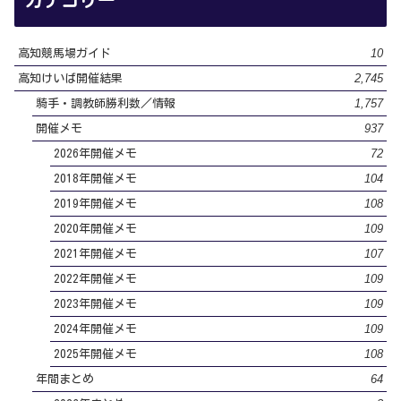
10
高知競馬場ガイド
2,745
高知けいば開催結果
1,757
騎手・調教師勝利数／情報
937
開催メモ
72
2026年開催メモ
104
2018年開催メモ
108
2019年開催メモ
109
2020年開催メモ
107
2021年開催メモ
109
2022年開催メモ
109
2023年開催メモ
109
2024年開催メモ
108
2025年開催メモ
64
年間まとめ