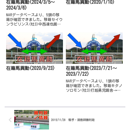
在籍馬異動(2024/3/5～
在籍馬異動(2020/1/10)
2024/3/6)
NARデータベースより、5頭の移
籍が確認できました。移籍セイウ
ンラビリンス(牡3)中西達也厩舎
→金沢・川添明弘厩舎最終番組賞
金 63,000(３歳)馬主：和氣竜
彦氏→矢部文子氏中央 5戦0勝地
方 3戦0勝(うち高知 3戦0勝(0-
0-0-1...
在籍馬異動(2020/9/23)
在籍馬異動(2023/7/21～
2023/7/22)
NARデータベースより、1頭の移
籍が確認できました。移籍キタノ
ソロモン(牡3)打越勇児厩舎→佐
賀・九日俊光厩舎最終番組賞金
765,000(３歳)馬主：北所拓也氏
中央 9戦0勝地方 11戦3勝(うち
高知 11戦3勝(3-2-2-1-0-3)...
2015/11/28 騎手・調教師勝利数