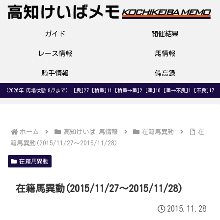
ガイド
開催結果
レース情報
馬情報
騎手情報
備忘録
(2026年 馬場状態 8/2まで) [良]27 [稍重]11 [稍重→重]2 [重]10 [重→不良]1 [不良]17
ホーム
高知けいば 馬情報
在籍馬異動
在
籍馬異動(2015/11/27～2015/11/28)
在籍馬異動
在籍馬異動(2015/11/27～2015/11/28)
2015.11.28