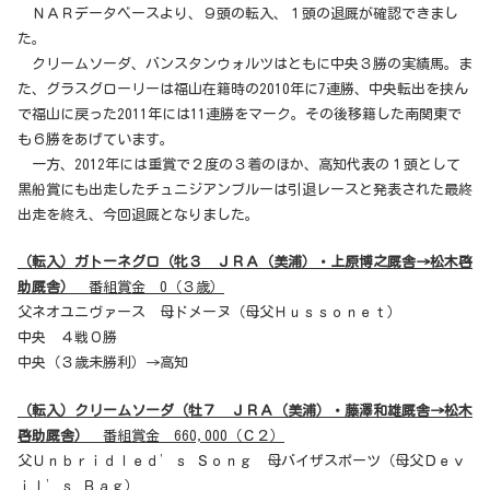
ＮＡＲデータベースより、９頭の転入、１頭の退厩が確認できまし
た。
クリームソーダ、バンスタンウォルツはともに中央３勝の実績馬。ま
た、グラスグローリーは福山在籍時の2010年に7連勝、中央転出を挟ん
で福山に戻った2011年には11連勝をマーク。その後移籍した南関東で
も６勝をあげています。
一方、2012年には重賞で２度の３着のほか、高知代表の１頭として
黒船賞にも出走したチュニジアンブルーは引退レースと発表された最終
出走を終え、今回退厩となりました。
（転入）ガトーネグロ（牝３ ＪＲＡ（美浦）・上原博之厩舎→松木啓
助厩舎）
番組賞金 0（３歳）
父ネオユニヴァース 母ドメーヌ（母父Ｈｕｓｓｏｎｅｔ）
中央 ４戦０勝
中央（３歳未勝利）→高知
（転入）クリームソーダ（牡７ ＪＲＡ（美浦）・藤澤和雄厩舎→松木
啓助厩舎）
番組賞金 660,000（Ｃ２）
父Ｕｎｂｒｉｄｌｅｄ’ｓ Ｓｏｎｇ 母バイザスポーツ（母父Ｄｅｖ
ｉｌ’ｓ Ｂａｇ）