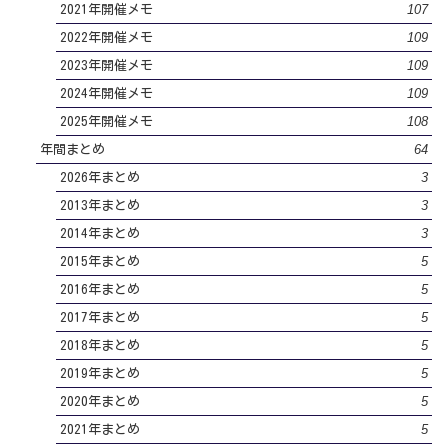
107
2021年開催メモ
109
2022年開催メモ
109
2023年開催メモ
109
2024年開催メモ
108
2025年開催メモ
64
年間まとめ
3
2026年まとめ
3
2013年まとめ
3
2014年まとめ
5
2015年まとめ
5
2016年まとめ
5
2017年まとめ
5
2018年まとめ
5
2019年まとめ
5
2020年まとめ
5
2021年まとめ