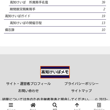
39
高知けいば 所属騎手名鑑
2
期間限定騎乗騎手
19
高知けいばガイド
13
高知けいばの開催日程
10
備忘録
サイト・運営者プロフィール
プライバシーポリシー
お問い合わせ
サイトマップ
結果については念のため主催者発表と照合してください。 © 2013-
2023 高知けいばメモ
メニュー
ホーム
検索
トップ
サイドバー