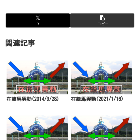
X
コピー
関連記事
在籍馬異動(2014/9/28)
在籍馬異動(2021/1/16)