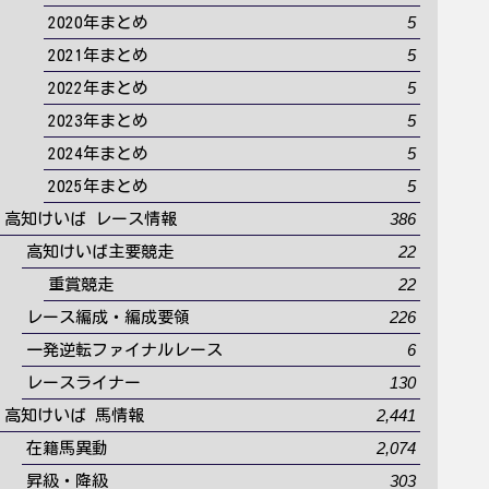
5
2020年まとめ
5
2021年まとめ
5
2022年まとめ
5
2023年まとめ
5
2024年まとめ
5
2025年まとめ
386
高知けいば レース情報
22
高知けいば主要競走
22
重賞競走
226
レース編成・編成要領
6
一発逆転ファイナルレース
130
レースライナー
2,441
高知けいば 馬情報
2,074
在籍馬異動
303
昇級・降級