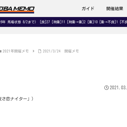
ガイド
開催結果
026年 馬場状態 8/2まで) [良]27 [稍重]11 [稍重→重]2 [重]10 [重→不良]1 [不良
2021年開催メモ
2021/3/24 開催メモ
2021.03
夜さ恋ナイター」）