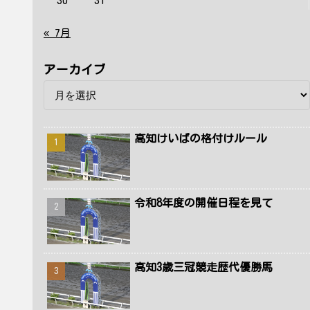
30
31
« 7月
アーカイブ
高知けいばの格付けルール
令和8年度の開催日程を見て
高知3歳三冠競走歴代優勝馬