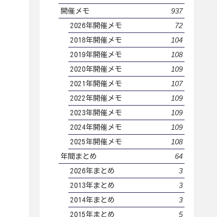
937
開催メモ
72
2026年開催メモ
104
2018年開催メモ
108
2019年開催メモ
109
2020年開催メモ
107
2021年開催メモ
109
2022年開催メモ
109
2023年開催メモ
109
2024年開催メモ
108
2025年開催メモ
64
年間まとめ
3
2026年まとめ
3
2013年まとめ
3
2014年まとめ
5
2015年まとめ