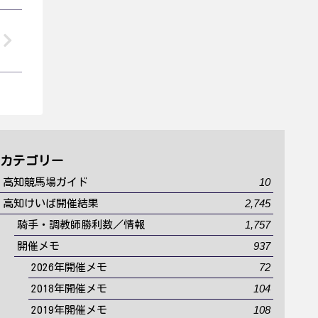
カテゴリー
10
高知競馬場ガイド
2,745
高知けいば開催結果
1,757
騎手・調教師勝利数／情報
937
開催メモ
72
2026年開催メモ
104
2018年開催メモ
108
2019年開催メモ