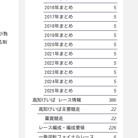
5
2016年まとめ
5
2017年まとめ
5
2018年まとめ
が負
5
2019年まとめ
る制
5
2020年まとめ
5
2021年まとめ
5
2022年まとめ
5
2023年まとめ
5
2024年まとめ
5
2025年まとめ
386
高知けいば レース情報
22
高知けいば主要競走
22
重賞競走
226
レース編成・編成要領
6
一発逆転ファイナルレース