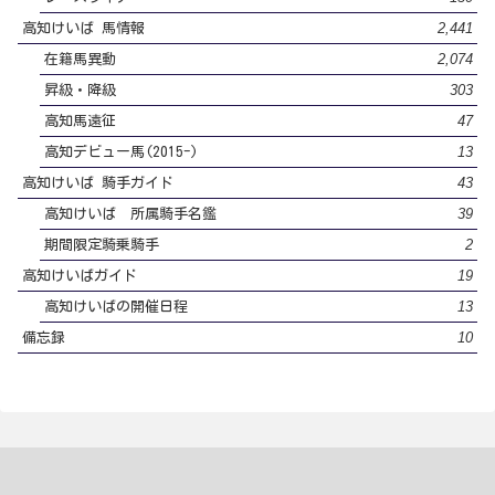
2,441
高知けいば 馬情報
2,074
在籍馬異動
303
昇級・降級
47
高知馬遠征
13
高知デビュー馬(2015-)
43
高知けいば 騎手ガイド
39
高知けいば 所属騎手名鑑
2
期間限定騎乗騎手
19
高知けいばガイド
13
高知けいばの開催日程
10
備忘録