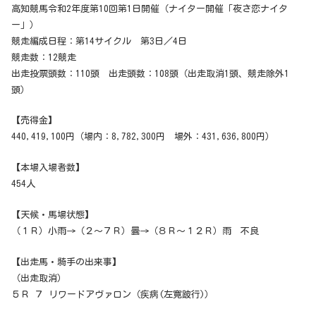
高知競馬令和2年度第10回第1日開催（ナイター開催「夜さ恋ナイタ
ー」）
競走編成日程：第14サイクル 第3日／4日
競走数：12競走
出走投票頭数：110頭 出走頭数：108頭（出走取消1頭、競走除外1
頭）
【売得金】
440,419,100円（場内：8,782,300円 場外：431,636,800円）
【本場入場者数】
454人
【天候・馬場状態】
（１Ｒ）小雨→（２～７Ｒ）曇→（８Ｒ～１２Ｒ）雨 不良
【出走馬・騎手の出来事】
（出走取消）
５Ｒ ７ リワードアヴァロン（疾病(左寛跛行)）