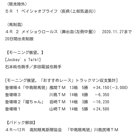
（競走除外）
５Ｒ １ ペイシャオブライフ（疾病(上部気道炎)）
（馬制裁）
４Ｒ ２ メイショウロールス（鼻出血(左側中量)） 2020.11.27まで
20日間出走制限
【モーニング展望。】
[Jockey’s Talk!]
石本純也騎手／多田羅誠也騎手
[モーニング展望。「おすすめレース」トラックマン収支集計]
登場順４「中島競馬號」風間ＴＭ 13戦 5勝 ＋34,150(－3,000)
登場順３ 川島ＴＭ 14戦 6勝 －6,350
登場順２「福ちゃん」 岩崎ＴＭ 14戦 3勝 －16,230
登場順１ 山崎ＴＭ 14戦 5勝 ＋24,580
【パドック解説】
４Ｒ～12Ｒ 高知競馬新聞協会 「中島競馬號」川島民博ＴＭ