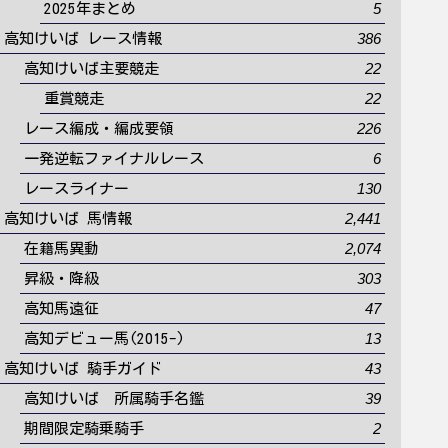
5
2025年まとめ
386
高知けいば レース情報
22
高知けいば主要競走
22
重賞競走
226
レース編成・編成要領
6
一発逆転ファイナルレース
130
レースライナー
2,441
高知けいば 馬情報
2,074
在籍馬異動
303
昇級・降級
47
高知馬遠征
13
高知デビュー馬(2015-)
43
高知けいば 騎手ガイド
39
高知けいば 所属騎手名鑑
2
期間限定騎乗騎手