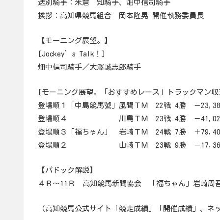
送別騎手：米倉 知騎手、畑中信司騎手
挨拶：高知県競馬組合 岡本隆晃 開催執務委員長
【モーニング展望。】
[Jockey’s Talk！]
畑中信司騎手／大澤誠志郎騎手
[モーニング展望。「おすすめレース」トラックマン収
登場順１「中島競馬號」風間ＴＭ 22戦 4勝 －23,38
登場順４ 川島ＴＭ 23戦 4勝 －41,020(－
登場順３「福ちゃん」 岩崎ＴＭ 24戦 7勝 ＋79,40
登場順２ 山崎ＴＭ 23戦 9勝 －17,36
【パドック解説】
４Ｒ～11Ｒ 高知競馬新聞協会 「福ちゃん」岩崎周
（高知競馬公式サイト「競走成績」「開催成績」、ネ