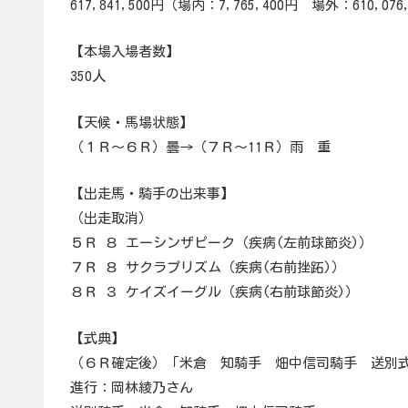
617,841,500円（場内：7,765,400円 場外：610,076
【本場入場者数】
350人
【天候・馬場状態】
（１Ｒ～６Ｒ）曇→（７Ｒ～11Ｒ）雨 重
【出走馬・騎手の出来事】
（出走取消）
５Ｒ ８ エーシンザピーク（疾病(左前球節炎)）
７Ｒ ８ サクラプリズム（疾病(右前挫跖)）
８Ｒ ３ ケイズイーグル（疾病(右前球節炎)）
【式典】
（６Ｒ確定後）「米倉 知騎手 畑中信司騎手 送別
進行：岡林綾乃さん