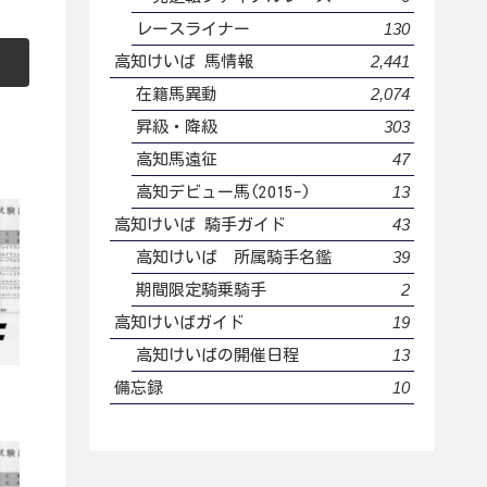
130
レースライナー
2,441
高知けいば 馬情報
2,074
在籍馬異動
303
昇級・降級
47
高知馬遠征
13
高知デビュー馬(2015-)
43
高知けいば 騎手ガイド
39
高知けいば 所属騎手名鑑
2
期間限定騎乗騎手
19
高知けいばガイド
13
高知けいばの開催日程
10
備忘録