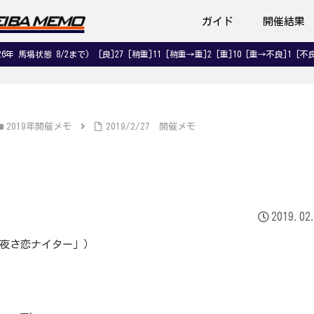
ガイド
開催結果
026年 馬場状態 8/2まで) [良]27 [稍重]11 [稍重→重]2 [重]10 [重→不良]1 [不良
2019年開催メモ
2019/2/27 開催メモ
2019.02
「夜さ恋ナイター」）