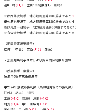
濱0 林
(+1)2
宮川1※騎乗なし 山崎0
※赤岡修次騎手 地方競馬通算4500勝まであと
１
※佐原秀泰騎手 地方競馬通算1300勝まであと４
※妹尾浩一朗騎手 地方競馬通算300勝まであと10
※永森大智騎手 地方競馬通算2300勝まであと５
（期間限定騎乗騎手）
松井1 中島0 吉原
(+1)3
加藤0
・加藤翔馬騎手は本日より期間限定騎乗を開始
（所属騎手 療養中）
妹尾将0※落馬負傷療養
●2024年調教師勝利数（高知競馬場での勝利数）
打越3 胡本0 川野0
工藤
(+1)2
國澤0 倉兼
(+1)2
雑賀
(+1)4
平1 田中伸
(+1)1
田中譲0 田中守
(+3)3
中西
(+1)1