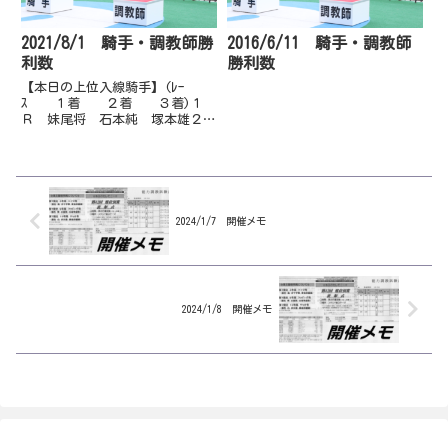
2021/8/1 騎手・調教師勝
2016/6/11 騎手・調教師
利数
勝利数
【本日の上位入線騎手】(ﾚｰ
ｽ １着 ２着 ３着)１
Ｒ 妹尾将 石本純 塚本雄２
Ｒ 多田誠 岡遼太 赤岡修３
Ｒ 郷間勇 多田誠 岡村卓４
Ｒ 木村直 妹尾将 赤岡修５
Ｒ 郷間勇 佐原秀 濱尚美６
Ｒ 赤岡修 郷間勇 永森大７
Ｒ 宮川実 郷...
2024/1/7 開催メモ
2024/1/8 開催メモ