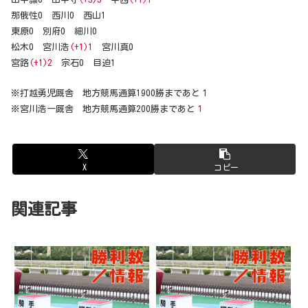
那俄性0 西川0 西山1
東原0 別府0 細川0
松木0 宮川浩
(+1)1
宮川真0
宮路
(+1)2
宗石0 目迫1
※打越勇児厩舎 地方競馬通算1900勝まであと１
※宮川浩一厩舎 地方競馬通算200勝まであと
１
X
コピー
関連記事