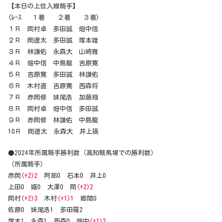
【本日の上位入線騎手】
(ﾚｰｽ １着 ２着 ３着)
１Ｒ 岡村卓 多田誠 畑中信
２Ｒ 岡遼太 多田誠 塚本雄
３Ｒ 林謙佑 永森大 山崎雅
４Ｒ 畑中信 中島龍 吉原寛
５Ｒ 吉原寛 多田誠 林謙佑
６Ｒ 木村直 吉原寛 西森将
７Ｒ 赤岡修 妹尾浩 加藤翔
８Ｒ 岡村卓 畑中信 多田誠
９Ｒ 赤岡修 林謙佑 中島龍
10Ｒ 岡遼太 永森大 井上瑛
●2024年所属騎手勝利数（高知競馬場での勝利数）
（所属騎手）
赤岡
(+2)2
阿部0 石本0 井上0
上田0 嬉0 大澤0 岡
(+2)2
岡村
(+2)3
木村
(+1)1
郷間0
佐原0 妹尾浩1 多田羅2
塚本1 永森1 西森0 畑中
(+1)2