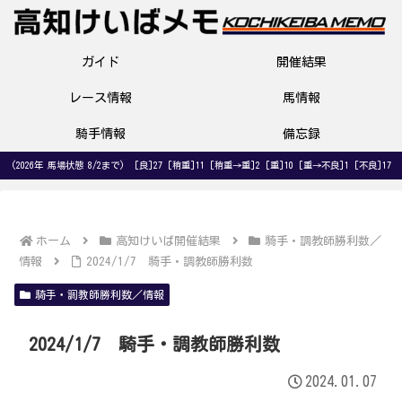
ガイド
開催結果
レース情報
馬情報
騎手情報
備忘録
(2026年 馬場状態 8/2まで) [良]27 [稍重]11 [稍重→重]2 [重]10 [重→不良]1 [不良]17
ホーム
高知けいば開催結果
騎手・調教師勝利数／
情報
2024/1/7 騎手・調教師勝利数
騎手・調教師勝利数／情報
2024/1/7 騎手・調教師勝利数
2024.01.07