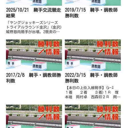
2025/10/21 騎手交流競走
2019/7/15 騎手・調教師
結果
勝利数
「ヤングジョッキーズシリーズ
トライアルラウンド金沢」(金沢)
城野慈尚騎手が出場。2競走の結
果、2着、9着で20ポイントを加
算し、合計30ポイントで地方競
馬西日本地区暫定9位。これをも
ってトライアルラウンド参加終
了。(10人中)
2017/2/8 騎手・調教師勝
2022/3/15 騎手・調教師
利数
勝利数
【本日の上位入線騎手】(ﾚｰｽ
１着 ２着 ３着)１Ｒ 塚
本雄 岡村卓 西森将２Ｒ 岡遼
太 吉原寛 木村直３Ｒ 塚本
雄 妹尾浩 山崎雅４Ｒ 濱尚
美 岡遼太 岡村卓５Ｒ 吉原
寛 倉兼育 郷間勇６Ｒ 吉原
寛 永森大 倉兼育７Ｒ 吉原
寛 岡村...