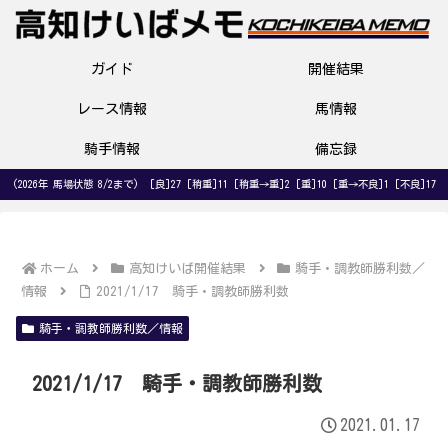
ガイド
開催結果
レース情報
馬情報
騎手情報
備忘録
(2026年 馬場状態 8/2まで) [良]27 [稍重]11 [稍重→重]2 [重]10 [重→不良]1 [不良]17
ホーム
高知けいば開催結果
騎手・調教師勝利数／
情報
2021/1/17 騎手・調教師勝利数
騎手・調教師勝利数／情報
2021/1/17 騎手・調教師勝利数
2021.01.17