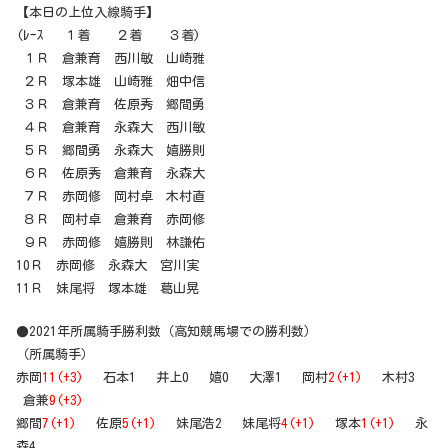
【本日の上位入線騎手】
(ﾚｰｽ １着 ２着 ３着)
１Ｒ 倉兼育 西川敏 山崎雅
２Ｒ 塚本雄 山崎雅 畑中信
３Ｒ 倉兼育 佐原秀 郷間勇
４Ｒ 倉兼育 永森大 西川敏
５Ｒ 郷間勇 永森大 嬉勝則
６Ｒ 佐原秀 倉兼育 永森大
７Ｒ 赤岡修 岡村卓 木村直
８Ｒ 岡村卓 倉兼育 赤岡修
９Ｒ 赤岡修 嬉勝則 林謙佑
10Ｒ 赤岡修 永森大 宮川実
11Ｒ 妹尾将 塚本雄 葛山晃
●2021年所属騎手勝利数（高知競馬場での勝利数）
（所属騎手）
赤岡
11(+3)
石本1 井上0 嬉0 大澤1 岡村
2(+1)
木村3
倉兼
9(+3)
郷間
7(+1)
佐原
5(+1)
妹尾浩2 妹尾将
4(+1)
塚本
1(+1)
永
森4