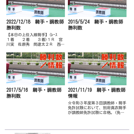
2022/12/18 騎手・調教師
2015/5/24 騎手・調教師
勝利数
勝利数
【本日の上位入線騎手】(ﾚｰｽ
１着 ２着 ３着)１Ｒ 宮
川実 佐原秀 岡遼太２Ｒ 西森
将 塚本雄 岡遼太３Ｒ 吉原
寛 西森将 佐原秀４Ｒ 倉兼
育 妹尾浩 塚本雄５Ｒ 佐原
秀 多田誠 岡村卓６Ｒ 多田
誠 佐原秀 林謙佑７Ｒ 木村
直 吉...
2017/5/16 騎手・調教師
2021/11/19 騎手・調教師
勝利数
情報
☆令和３年度第３回調教師・騎手
免許試験において、別府真衣騎手
が調教師免許試験に合格。(免許
は令和３年12月１日付)※免許は
本名の「宮川真衣」名義での取得
となります。11月23日(祝・火)
の盛岡、11/27(土)高知の「レデ