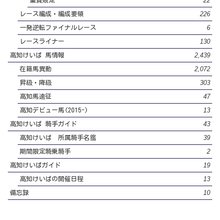
22
重賞競走
226
レース編成・編成要領
6
一発逆転ファイナルレース
130
レースライナー
2,439
高知けいば 馬情報
2,072
在籍馬異動
303
昇級・降級
47
高知馬遠征
13
高知デビュー馬(2015-)
43
高知けいば 騎手ガイド
39
高知けいば 所属騎手名鑑
2
期間限定騎乗騎手
19
高知けいばガイド
13
高知けいばの開催日程
10
備忘録