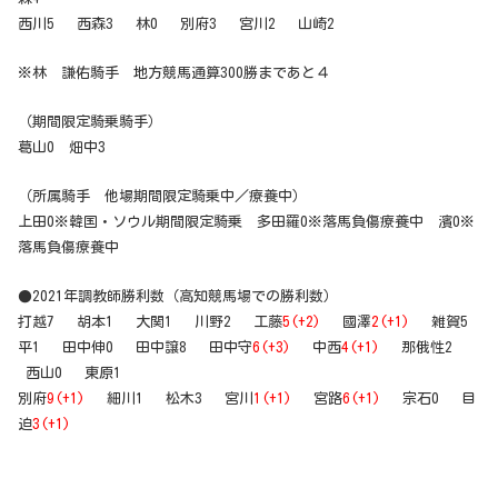
西川5 西森3 林0 別府3 宮川2 山崎2
※林 謙佑騎手 地方競馬通算300勝まであと４
（期間限定騎乗騎手）
葛山0 畑中3
（所属騎手 他場期間限定騎乗中／療養中）
上田0※韓国・ソウル期間限定騎乗 多田羅0※落馬負傷療養中 濱0※
落馬負傷療養中
●2021年調教師勝利数（高知競馬場での勝利数）
打越7 胡本1 大関1 川野2 工藤
5(+2)
國澤
2(+1)
雑賀5
平1 田中伸0 田中譲8 田中守
6(+3)
中西
4(+1)
那俄性2
西山0 東原1
別府
9(+1)
細川1 松木3 宮川
1(+1)
宮路
6(+1)
宗石0 目
迫
3(+1)