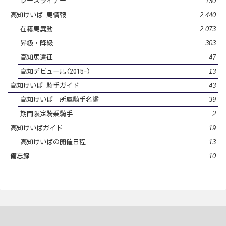
130
レースライナー
2,440
高知けいば 馬情報
2,073
在籍馬異動
303
昇級・降級
47
高知馬遠征
13
高知デビュー馬(2015-)
43
高知けいば 騎手ガイド
39
高知けいば 所属騎手名鑑
2
期間限定騎乗騎手
19
高知けいばガイド
13
高知けいばの開催日程
10
備忘録