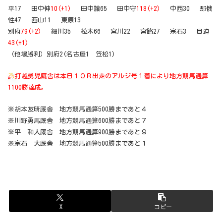
平17 田中伸
10(+1)
田中譲65 田中守
118(+2)
中西30 那俄
性47 西山11 東原13
別府
79(+2)
細川35 松木66 宮川22 宮路27 宗石3 目迫
43(+1)
（他場勝利）別府2(名古屋1 笠松1)
打越勇児厩舎は本日１０Ｒ出走のアルジ号１着により地方競馬通算
1100勝達成。
※胡本友晴厩舎 地方競馬通算500勝まであと４
※川野勇馬厩舎 地方競馬通算600勝まであと７
※平 和人厩舎 地方競馬通算900勝まであと９
※宗石 大厩舎 地方競馬通算500勝まであと１
X
コピー