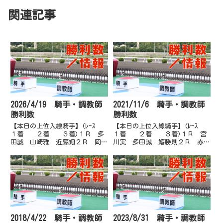
関連記事
2026/4/19 騎手・調教師
2021/11/6 騎手・調教師
勝利数
勝利数
【本日の上位入線騎手】(ﾚｰｽ
【本日の上位入線騎手】(ﾚｰｽ
１着 ２着 ３着)１Ｒ 多
１着 ２着 ３着)１Ｒ 宮
田誠 山崎雅 近藤翔２Ｒ 岡遼
川実 多田誠 嬉勝則２Ｒ 赤岡
太 宮川実 岡村卓３Ｒ 大澤
修 郷間勇 倉兼育３Ｒ 濱尚
誠 永森大 岡村卓４Ｒ 赤岡
美 倉兼育 岡遼太４Ｒ 赤岡
修 山崎雅 妹尾浩５Ｒ 木村
修 林謙佑 塚本雄５Ｒ 岡村
直 多田誠 岡村卓６Ｒ 郷間
卓 赤岡修 林謙佑６Ｒ 多田
勇 岡遼太 山田貴７Ｒ 阿部
誠 永森大 林謙佑７Ｒ 嬉勝
基 上...
則 宮...
2018/4/22 騎手・調教師
2023/8/31 騎手・調教師