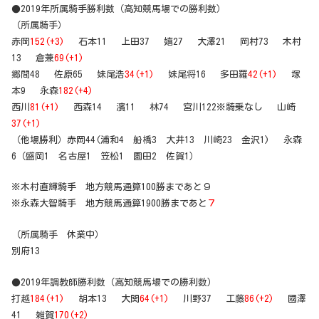
●2019年所属騎手勝利数（高知競馬場での勝利数）
（所属騎手）
赤岡
152(+3)
石本11 上田37 嬉27 大澤21 岡村73 木村
13 倉兼
69(+1)
郷間48 佐原65 妹尾浩
34(+1)
妹尾将16 多田羅
42(+1)
塚
本9 永森
182(+4)
西川
81(+1)
西森14 濱11 林74 宮川122※騎乗なし 山崎
37(+1)
（他場勝利）赤岡44(浦和4 船橋3 大井13 川崎23 金沢1) 永森
6（盛岡1 名古屋1 笠松1 園田2 佐賀1）
※木村直輝騎手 地方競馬通算100勝まであと９
※永森大智騎手 地方競馬通算1900勝まであと
７
（所属騎手 休業中）
別府13
●2019年調教師勝利数（高知競馬場での勝利数）
打越
184(+1)
胡本13 大関
64(+1)
川野37 工藤
86(+2)
國澤
41 雑賀
170(+2)