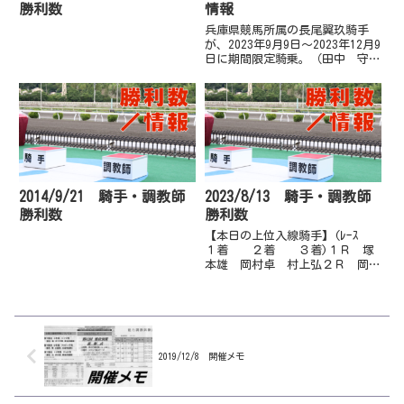
勝利数
情報
兵庫県競馬所属の長尾翼玖騎手
が、2023年9月9日～2023年12月9
日に期間限定騎乗。（田中 守厩
舎に所属）(高知けいば公式ウェ
ブサイト・そのだけいば ひめじ
けいば公式ウェブサイトより)
2014/9/21 騎手・調教師
2023/8/13 騎手・調教師
勝利数
勝利数
【本日の上位入線騎手】(ﾚｰｽ
１着 ２着 ３着)１Ｒ 塚
本雄 岡村卓 村上弘２Ｒ 岡村
卓 西森将 宮川実３Ｒ 宮川
実 塚本雄 山崎雅４Ｒ 村上
弘 塚本雄 井上瑛５Ｒ 井上
瑛 木村直 宮川実６Ｒ 赤岡
修 宮川実 岡村卓７Ｒ 郷間
勇 山崎...
2019/12/8 開催メモ