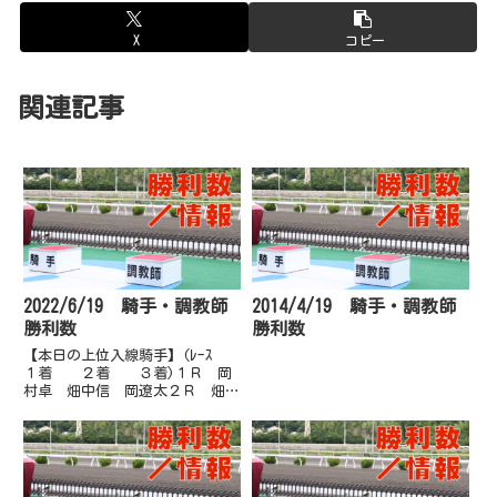
X
コピー
関連記事
2022/6/19 騎手・調教師
2014/4/19 騎手・調教師
勝利数
勝利数
【本日の上位入線騎手】(ﾚｰｽ
１着 ２着 ３着)１Ｒ 岡
村卓 畑中信 岡遼太２Ｒ 畑中
信 多田誠 林謙佑３Ｒ 宮川
実 岡遼太 倉兼育４Ｒ 永森
大 多田誠 岡遼太５Ｒ 石本
純 宮川実 林謙佑６Ｒ 赤岡
修 多田誠 西森将７Ｒ 宮川