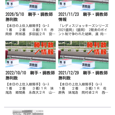
実 赤岡...
2026/5/10 騎手・調教師
2021/11/23 騎手・調教師
勝利数
情報
【本日の上位入線騎手】(ﾚｰｽ
「レディスジョッキーズシリーズ
１着 ２着 ３着)１Ｒ 赤
2021盛岡」(盛岡) 2競走のポイ
岡修 阿部基 多田誠２Ｒ 宮川
ント制で争われた結果、濱 尚美
実 多田誠 塚本直３Ｒ 郷間
騎手は3着、2着となり35ポイン
勇 永森大 城野慈４Ｒ 山田
ト獲得で盛岡ラウンド3位。別府
貴 上田将 赤岡修５Ｒ 佐原
真衣騎手は6着、5着となり、18
秀 城野慈 多田誠６Ｒ 赤岡
ポイント獲得で盛岡ラウンド7位
修 上田将 城野慈７Ｒ 妹尾
(同点2名ですが、同...
浩 佐...
2022/10/10 騎手・調教師
2021/12/29 騎手・調教師
勝利数
勝利数
【本日の上位入線騎手】(ﾚｰｽ
【本日の上位入線騎手】(ﾚｰｽ
１着 ２着 ３着)１Ｒ 妹
１着 ２着 ３着)１Ｒ 佐
尾浩 郷間勇 永森大２Ｒ 山崎
原秀 妹尾浩 岡村卓２Ｒ 西川
雅 多田誠 倉兼育３Ｒ 倉兼
敏 倉兼育 井上瑛３Ｒ 妹尾
育 永森大 宮川実４Ｒ 赤岡
将 濱尚美 林謙佑４Ｒ 郷間
修 永森大 嬉勝則５Ｒ 畑中
勇 妹尾浩 佐原秀５Ｒ 岡村
信 宮川実 永森大６Ｒ 岡遼
卓 岡遼太 多田誠６Ｒ 永森
太 赤岡修 西川敏７Ｒ 畑中
大 塚本雄 木村直７Ｒ 岡遼