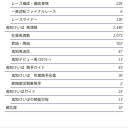
226
レース編成・編成要領
6
一発逆転ファイナルレース
130
レースライナー
2,440
高知けいば 馬情報
2,073
在籍馬異動
303
昇級・降級
47
高知馬遠征
13
高知デビュー馬(2015-)
43
高知けいば 騎手ガイド
39
高知けいば 所属騎手名鑑
2
期間限定騎乗騎手
19
高知けいばガイド
13
高知けいばの開催日程
10
備忘録