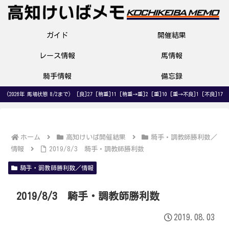
ガイド
開催結果
レース情報
馬情報
騎手情報
備忘録
(2026年 馬場状態 8/2まで) [良]27 [稍重]11 [稍重→重]2 [重]10 [重→不良]1 [不良]17
ホーム
高知けいば開催結果
騎手・調教師勝利数／
情報
2019/8/3 騎手・調教師勝利数
騎手・調教師勝利数／情報
2019/8/3 騎手・調教師勝利数
2019.08.03