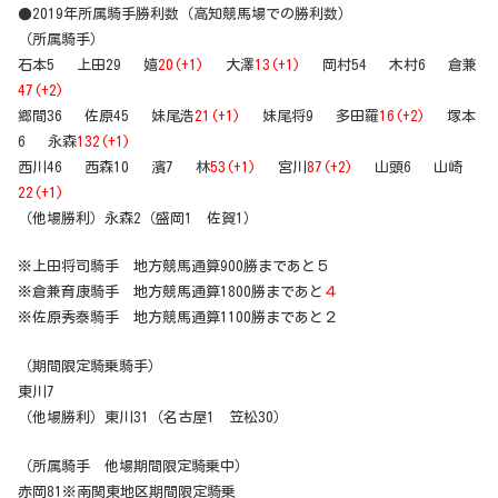
●2019年所属騎手勝利数（高知競馬場での勝利数）
（所属騎手）
石本5 上田29 嬉
20(+1)
大澤
13(+1)
岡村54 木村6 倉兼
47(+2)
郷間36 佐原45 妹尾浩
21(+1)
妹尾将9 多田羅
16(+2)
塚本
6 永森
132(+1)
西川46 西森10 濱7 林
53(+1)
宮川
87(+2)
山頭6 山崎
22(+1)
（他場勝利）永森2（盛岡1 佐賀1）
※上田将司騎手 地方競馬通算900勝まであと５
※倉兼育康騎手 地方競馬通算1800勝まであと
４
※佐原秀泰騎手 地方競馬通算1100勝まであと２
（期間限定騎乗騎手）
東川7
（他場勝利）東川31（名古屋1 笠松30）
（所属騎手 他場期間限定騎乗中）
赤岡81※南関東地区期間限定騎乗