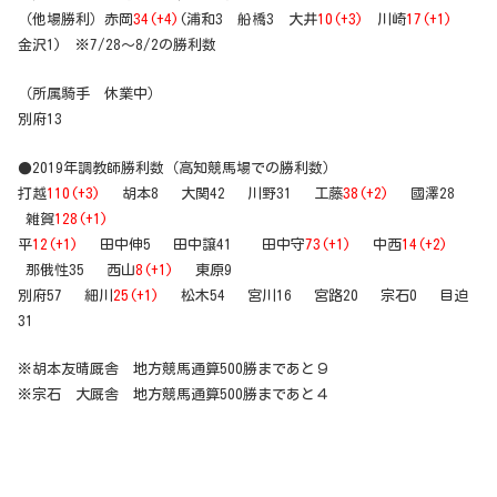
（他場勝利）赤岡
34(+4)
(浦和3 船橋3 大井
10(+3)
川崎
17(+1)
金沢1) ※7/28～8/2の勝利数
（所属騎手 休業中）
別府13
●2019年調教師勝利数（高知競馬場での勝利数）
打越
110(+3)
胡本8 大関42 川野31 工藤
38(+2)
國澤28
雑賀
128(+1)
平
12(+1)
田中伸5 田中譲41 田中守
73(+1)
中西
14(+2)
那俄性35 西山
8(+1)
東原9
別府57 細川
25(+1)
松木54 宮川16 宮路20 宗石0 目迫
31
※胡本友晴厩舎 地方競馬通算500勝まであと９
※宗石 大厩舎 地方競馬通算500勝まであと４