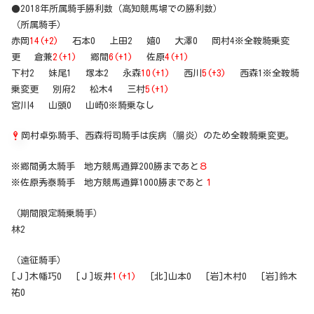
●2018年所属騎手勝利数（高知競馬場での勝利数）
（所属騎手）
赤岡
14(+2)
石本0 上田2 嬉0 大澤0 岡村4※全鞍騎乗変
更 倉兼
2(+1)
郷間
6(+1)
佐原
4(+1)
下村2 妹尾1 塚本2 永森
10(+1)
西川
5(+3)
西森1※全鞍騎
乗変更 別府2 松木4 三村
5(+1)
宮川4 山頭0 山崎0※騎乗なし
岡村卓弥騎手、西森将司騎手は疾病（腸炎）のため全鞍騎乗変更。
※郷間勇太騎手 地方競馬通算200勝まであと
８
※佐原秀泰騎手 地方競馬通算1000勝まであと
１
（期間限定騎乗騎手）
林2
（遠征騎手）
[Ｊ]木幡巧0 [Ｊ]坂井
1(+1)
[北]山本0 [岩]木村0 [岩]鈴木
祐0