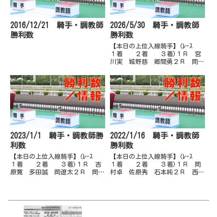
2016/12/21 騎手・調教師
2026/5/30 騎手・調教師
勝利数
勝利数
【本日の上位入線騎手】(ﾚｰｽ
１着 ２着 ３着)１Ｒ 宮
川実 城野慈 郷間勇２Ｒ 岡遼
太 岡村卓 永森大３Ｒ 山崎
雅 多田誠 山田貴４Ｒ 宮川
実 赤岡修 永森大５Ｒ 多田
誠 岡村卓 郷間勇６Ｒ 宮川
実 阿部基 山田貴７Ｒ 山田
貴 岡...
2023/1/1 騎手・調教師勝
2022/1/16 騎手・調教師
利数
勝利数
【本日の上位入線騎手】(ﾚｰｽ
【本日の上位入線騎手】(ﾚｰｽ
１着 ２着 ３着)１Ｒ 吉
１着 ２着 ３着)１Ｒ 岡
原寛 多田誠 岡遼太２Ｒ 岡遼
村卓 佐原秀 石本純２Ｒ 西川
太 林謙佑 木村直３Ｒ 宮川
敏 永森大 岡遼太３Ｒ 妹尾
実 西森将 中島龍４Ｒ 倉兼
浩 石本純 葛山晃４Ｒ 林謙
育 畑中信 山崎雅５Ｒ 吉原
佑 岡遼太 多田誠５Ｒ 山崎
寛 塚本雄 岡遼太６Ｒ 岡遼
雅 宮川実 妹尾浩６Ｒ 赤岡
太 木村直 郷間勇７Ｒ 畑中
修 西川敏 木村直７Ｒ 山崎