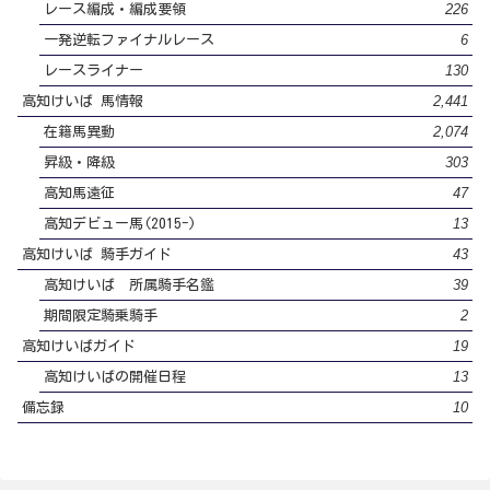
226
レース編成・編成要領
6
一発逆転ファイナルレース
130
レースライナー
2,441
高知けいば 馬情報
2,074
在籍馬異動
303
昇級・降級
47
高知馬遠征
13
高知デビュー馬(2015-)
43
高知けいば 騎手ガイド
39
高知けいば 所属騎手名鑑
2
期間限定騎乗騎手
19
高知けいばガイド
13
高知けいばの開催日程
10
備忘録