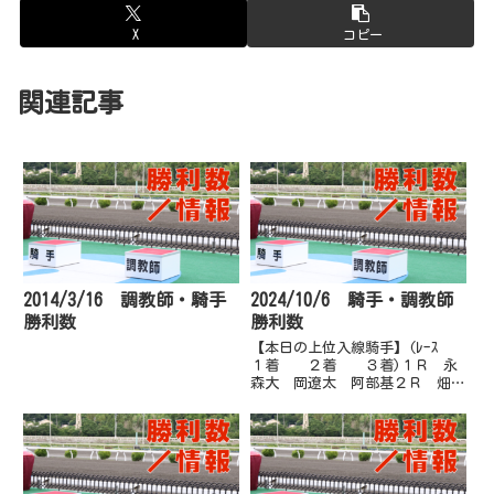
X
コピー
関連記事
2014/3/16 調教師・騎手
2024/10/6 騎手・調教師
勝利数
勝利数
【本日の上位入線騎手】(ﾚｰｽ
１着 ２着 ３着)１Ｒ 永
森大 岡遼太 阿部基２Ｒ 畑中
信 小杉亮 岡村卓３Ｒ 吉原
寛 赤岡修 永森大４Ｒ 小杉
亮 井上瑛 岡村卓５Ｒ 岡遼
太 城野慈 井上瑛６Ｒ 永森
大 吉原寛 赤岡修７Ｒ 赤岡
修 岡...