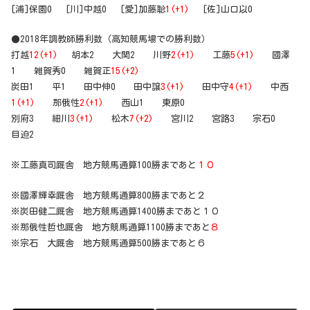
[浦]保園0 [川]中越0 [愛]加藤聡
1(+1)
[佐]山口以0
●2018年調教師勝利数（高知競馬場での勝利数）
打越
12(+1)
胡本2 大関2 川野
2(+1)
工藤
5(+1)
國澤
1 雑賀秀0 雑賀正
15(+2)
炭田1 平1 田中伸0 田中譲
3(+1)
田中守
4(+1)
中西
1(+1)
那俄性
2(+1)
西山1 東原0
別府3 細川
3(+1)
松木
7(+2)
宮川2 宮路3 宗石0
目迫2
※工藤真司厩舎 地方競馬通算100勝まであと
１０
※國澤輝幸厩舎 地方競馬通算800勝まであと２
※炭田健二厩舎 地方競馬通算1400勝まであと１０
※那俄性哲也厩舎 地方競馬通算1100勝まであと
８
※宗石 大厩舎 地方競馬通算500勝まであと６