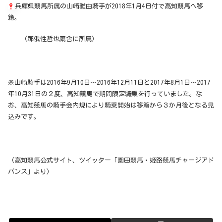
兵庫県競馬所属の山崎雅由騎手が2018年1月4日付で高知競馬へ移
籍。
（那俄性哲也厩舎に所属）
※山崎騎手は2016年9月10日～2016年12月11日と2017年8月1日～2017
年10月31日の２度、高知競馬で期間限定騎乗を行っていました。な
お、高知競馬の騎手会内規により騎乗開始は移籍から３か月後となる見
込みです。
（高知競馬公式サイト、ツイッター「園田競馬・姫路競馬チャージアド
バンス」より）