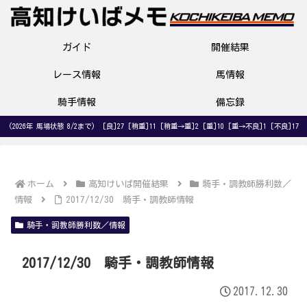
ガイド
開催結果
レース情報
馬情報
騎手情報
備忘録
(2026年 馬場状態 8/2まで) [良]27 [稍重]11 [稍重→重]2 [重]10 [重→不良]1 [不良]17
ホーム
高知けいば開催結果
騎手・調教師勝利数／
情報
2017/12/30 騎手・調教師情報
騎手・調教師勝利数／情報
2017/12/30 騎手・調教師情報
2017.12.30