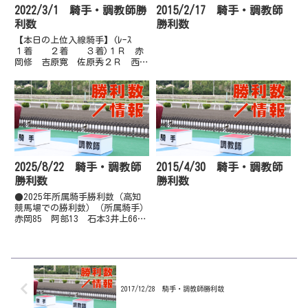
2022/3/1 騎手・調教師勝
2015/2/17 騎手・調教師
利数
勝利数
【本日の上位入線騎手】(ﾚｰｽ
１着 ２着 ３着)１Ｒ 赤
岡修 吉原寛 佐原秀２Ｒ 西森
将 岡村卓 赤岡修３Ｒ 林謙
佑 石本純 妹尾浩４Ｒ 林謙
佑 岡村卓 西森将５Ｒ 西川
敏 妹尾浩 石本純６Ｒ 林謙
佑 郷間勇 塚本雄７Ｒ 妹尾
浩 岡村...
2025/8/22 騎手・調教師
2015/4/30 騎手・調教師
勝利数
勝利数
●2025年所属騎手勝利数（高知
競馬場での勝利数）（所属騎手）
赤岡85 阿部13 石本3井上66※
園田遠征 上田9 大澤4岡村
42 木村12郷間31 近藤21 城
野33妹尾26 多田羅64 永森117
畑中32※園田遠征 山崎36（他
場勝利）...
2017/12/28 騎手・調教師勝利数