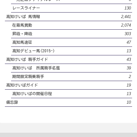
130
レースライナー
2,441
高知けいば 馬情報
2,074
在籍馬異動
303
昇級・降級
47
高知馬遠征
13
高知デビュー馬(2015-)
43
高知けいば 騎手ガイド
39
高知けいば 所属騎手名鑑
2
期間限定騎乗騎手
19
高知けいばガイド
13
高知けいばの開催日程
10
備忘録