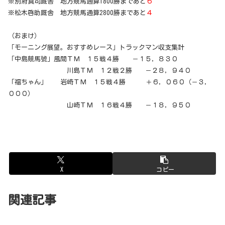
※別府真司厩舎 地方競馬通算1800勝まであと
６
※松木啓助厩舎 地方競馬通算2800勝まであと
４
（おまけ）
「モーニング展望。おすすめレース」トラックマン収支集計
「中島競馬號」風間ＴＭ １５戦４勝 －１５，８３０
川島ＴＭ １２戦２勝 －２８，９４０
「福ちゃん」 岩崎ＴＭ １５戦４勝 ＋６，０６０（－３，
０００）
山崎ＴＭ １６戦４勝 －１８，９５０
X
コピー
関連記事