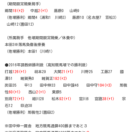
（期間限定騎乗騎手）
郷間
18(+2)
中越
2(+1)
藤原0 山崎9
（他場勝利）郷間4（浦和1 川崎3） 藤原10（名古屋7 笠松3）
山崎12(園田12)
（所属騎手 他場期間限定騎乗／休養中）
本田3※落馬負傷後療養
（他場勝利）本田1（川崎1）
●2016年調教師勝利数（高知競馬場での勝利数）
打越
126(+1)
胡本29 大関
21(+1)
川野25 工藤27 國
澤51 雑賀秀0 雑賀正
192(+2)
炭田35 平13 田中伸33 田中譲46 田中守
104(+3)
那俄
性
60(+1)
西山
2(+1)
東原5
別府
72(+1)
細川28 松木
92(+1)
宮川6 宮路
38(+1)
宗
石12 目迫38
（他場勝利）那俄性2(園田2)
※田中伸一厩舎 地方競馬通算400勝まであと３