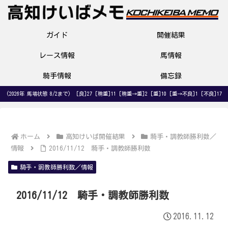
ガイド
開催結果
レース情報
馬情報
騎手情報
備忘録
(2026年 馬場状態 8/2まで) [良]27 [稍重]11 [稍重→重]2 [重]10 [重→不良]1 [不良]17
ホーム
高知けいば開催結果
騎手・調教師勝利数／
情報
2016/11/12 騎手・調教師勝利数
騎手・調教師勝利数／情報
2016/11/12 騎手・調教師勝利数
2016.11.12