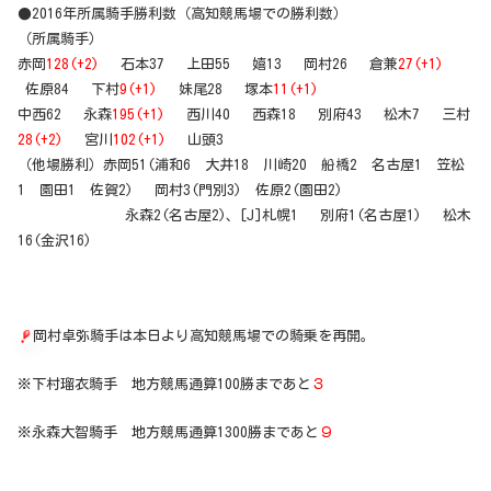
●2016年所属騎手勝利数（高知競馬場での勝利数）
（所属騎手）
赤岡
128(+2)
石本37 上田55 嬉13 岡村26 倉兼
27(+1)
佐原84 下村
9(+1)
妹尾28 塚本
11(+1)
中西62 永森
195(+1)
西川40 西森18 別府43 松木7 三村
28(+2)
宮川
102(+1)
山頭3
（他場勝利）赤岡51(浦和6 大井18 川崎20 船橋2 名古屋1 笠松
1 園田1 佐賀2) 岡村3(門別3) 佐原2(園田2)
永森2(名古屋2)、[J]札幌1 別府1(名古屋1) 松木
16(金沢16)
岡村卓弥騎手は本日より高知競馬場での騎乗を再開。
※下村瑠衣騎手 地方競馬通算100勝まであと
３
※永森大智騎手 地方競馬通算1300勝まであと
９