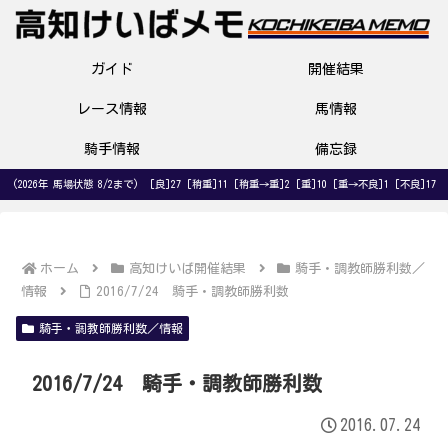
ガイド
開催結果
レース情報
馬情報
騎手情報
備忘録
(2026年 馬場状態 8/2まで) [良]27 [稍重]11 [稍重→重]2 [重]10 [重→不良]1 [不良]17
ホーム
高知けいば開催結果
騎手・調教師勝利数／
情報
2016/7/24 騎手・調教師勝利数
騎手・調教師勝利数／情報
2016/7/24 騎手・調教師勝利数
2016.07.24