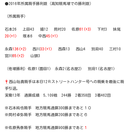
●2016年所属騎手勝利数（高知競馬場での勝利数）
（所属騎手）
石本26 上田43 嬉12 岡村20 佐原
61(+3)
下村3 妹尾
20(+1)
塚本6 中西
45(+1)
永森
136(+2)
西川
33(+1)
西森13 西山4 別府40 三村10
宮川
65(+2)
山頭3
（他場勝利）佐原1(園田1) 永森2(名古屋2) 別府1(名古屋1)
西山裕貴騎手は本日12Ｒストリートハンター号への騎乗を最後に騎
手引退。
実働13年 通算成績 5,109戦 244勝 2着358回 3着462回
※石本純也騎手 地方競馬通算300勝まであと１０
※岡村卓弥騎手 地方競馬通算200勝まであと６
※佐原秀泰騎手 地方競馬通算900勝まであと
１