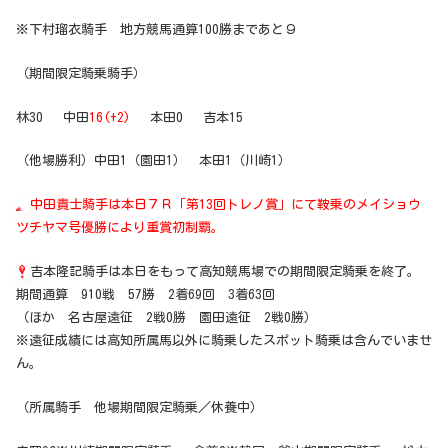
※下村瑠衣騎手 地方競馬通算100勝まであと９
（期間限定騎乗騎手）
林30 中田
16(+2)
本田0 吉本15
（他場勝利）中田1（園田1） 本田1（川崎1）
中田貴士騎手は本日７Ｒ「第13回トレノ賞」にて鞍乗のメイショウ
ツチヤマ号優勝により重賞初制覇。
吉本隆記騎手は本日をもって高知競馬場での期間限定騎乗を終了。
期間通算 910戦 57勝 2着69回 3着63回
（ほか 名古屋遠征 2戦0勝 園田遠征 2戦0勝）
※遠征成績には高知所属馬以外に騎乗したスポット騎乗は含んでいませ
ん。
（所属騎手 他場期間限定騎乗／休養中）