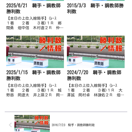
2025/6/21 騎手・調教師
2015/3/3 騎手・調教師勝
勝利数
利数
【本日の上位入線騎手】(ﾚｰｽ
１着 ２着 ３着)１Ｒ 郷
間勇 畑中信 木村直２Ｒ 仲原
大 郷間勇 永森大３Ｒ 吉原
寛 永森大 井上瑛４Ｒ 吉原
寛 近藤翔 阿部基５Ｒ 多田
誠 阿部基 木村直６Ｒ 多田
誠 岡村卓 郷間勇７Ｒ 赤岡
修 城...
2025/1/15 騎手・調教師
2024/7/20 騎手・調教師
勝利数
勝利数
【本日の上位入線騎手】(ﾚｰｽ
【本日の上位入線騎手】(ﾚｰｽ
１着 ２着 ３着)１Ｒ 城
１着 ２着 ３着)１Ｒ 大
野慈 岡遼太 井上瑛２Ｒ 岡遼
澤誠 岡村卓 林謙佑２Ｒ 畑中
太 加藤翔 佐原秀３Ｒ 岡村
信 永森大 宮川実３Ｒ 岡村
卓 中島龍 佐原秀４Ｒ 加藤
卓 永森大 宮川実４Ｒ 濱尚
翔 松井伸 石本純５Ｒ 佐原
美 多田誠 林謙佑５Ｒ 岡遼
秀 加藤翔 井上瑛６Ｒ 城野
太 嬉勝則 多田誠６Ｒ 石本
慈 松井伸 山崎雅７Ｒ 城野
純 井上瑛 郷間勇７Ｒ 永森
慈 郷...
大 山...
2016/7/23 騎手・調教師勝利数