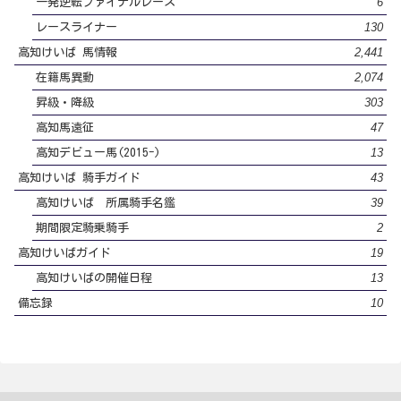
6
一発逆転ファイナルレース
130
レースライナー
2,441
高知けいば 馬情報
2,074
在籍馬異動
303
昇級・降級
47
高知馬遠征
13
高知デビュー馬(2015-)
43
高知けいば 騎手ガイド
39
高知けいば 所属騎手名鑑
2
期間限定騎乗騎手
19
高知けいばガイド
13
高知けいばの開催日程
10
備忘録