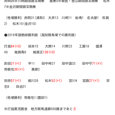
赤岡96※川崎期間限定騎乗 倉兼0※韓国・釜山期間限定騎乗 松木
7※金沢期間限定騎乗
（他場勝利）赤岡31(浦和3 大井13 川崎11 船橋1 名古屋1 佐賀
2) 松木10(金沢10)
●2016年調教師勝利数（高知競馬場での勝利数）
打越
84(+3)
胡本15 大関14 川野23 工藤18 國澤
40 雑賀秀0 雑賀正
130(+3)
炭田
21(+1)
平11 田中伸27 田中譲33 田中守
71(+1)
那俄性
36(+1)
東原2
別府
57(+1)
細川26 松木
52(+1)
宮川4 宮路
27(+1)
宗
石9 目迫31
（他場勝利）那俄性1(園田1)
※打越勇児厩舎 地方競馬通算500勝まであと
３