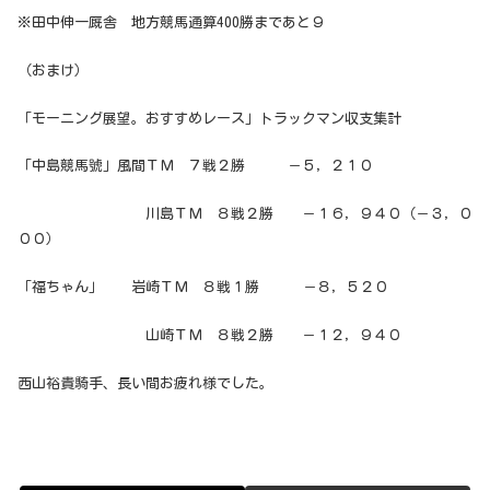
※田中伸一厩舎 地方競馬通算400勝まであと９
（おまけ）
「モーニング展望。おすすめレース」トラックマン収支集計
「中島競馬號」風間ＴＭ ７戦２勝 －５，２１０
川島ＴＭ ８戦２勝 －１６，９４０（－３，０
００）
「福ちゃん」 岩崎ＴＭ ８戦１勝 －８，５２０
山崎ＴＭ ８戦２勝 －１２，９４０
西山裕貴騎手、長い間お疲れ様でした。