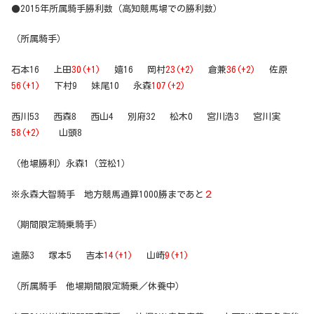
●2015年所属騎手勝利数（高知競馬場での勝利数）
（所属騎手）
石本16 上田
30(+1)
嬉16 岡村
23(+2)
倉兼
36(+2)
佐原
56(+1)
下村9 妹尾10 永森
107(+2)
西川53 西森8 西山4 別府32 松木0 宮川浩3 宮川実
58(+2)
山頭8
（他場勝利）永森1（笠松1）
※永森大智騎手 地方競馬通算1000勝まであと
２
（期間限定騎乗騎手）
遠藤3 塚本5 吉本
14(+1)
山崎
9(+1)
（所属騎手 他場期間限定騎乗／休養中）