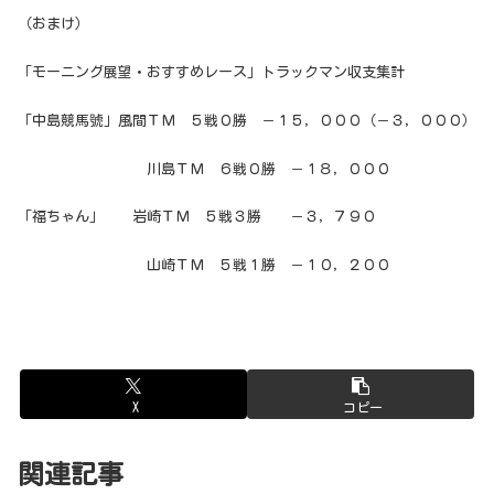
（おまけ）
「モーニング展望・おすすめレース」トラックマン収支集計
「中島競馬號」風間ＴＭ ５戦０勝 －１５，０００（－３，０００）
川島ＴＭ ６戦０勝 －１８，０００
「福ちゃん」 岩崎ＴＭ ５戦３勝 －３，７９０
山崎ＴＭ ５戦１勝 －１０，２００
X
コピー
関連記事