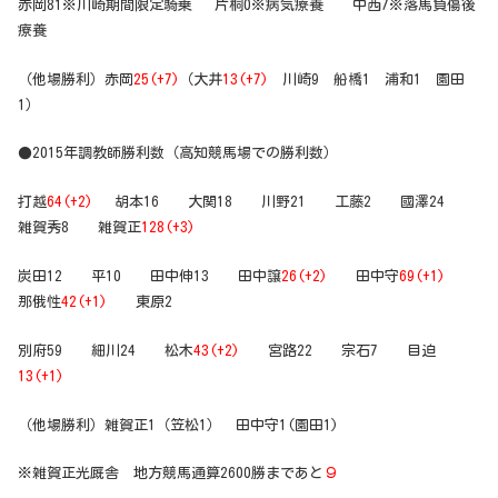
赤岡81※川崎期間限定騎乗 片桐0※病気療養 中西7※落馬負傷後
療養
（他場勝利）赤岡
25(+7)
（大井
13(+7)
川崎9 船橋1 浦和1 園田
1）
●2015年調教師勝利数（高知競馬場での勝利数）
打越
64(+2)
胡本16 大関18 川野21 工藤2 國澤24
雑賀秀8 雑賀正
128(+3)
炭田12 平10 田中伸13 田中譲
26(+2)
田中守
69(+1)
那俄性
42(+1)
東原2
別府59 細川24 松木
43(+2)
宮路22 宗石7 目迫
13(+1)
（他場勝利）雑賀正1（笠松1） 田中守1(園田1)
※雑賀正光厩舎 地方競馬通算2600勝まであと
９