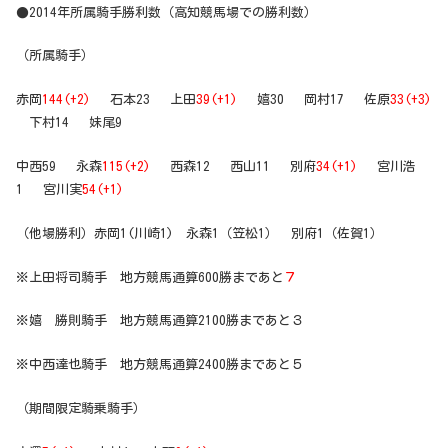
●2014年所属騎手勝利数（高知競馬場での勝利数）
（所属騎手）
赤岡
144(+2)
石本23 上田
39(+1)
嬉30 岡村17 佐原
33(+3)
下村14 妹尾9
中西59 永森
115(+2)
西森12 西山11 別府
34(+1)
宮川浩
1 宮川実
54(+1)
（他場勝利）赤岡1(川崎1) 永森1（笠松1） 別府1（佐賀1）
※上田将司騎手 地方競馬通算600勝まであと
７
※嬉 勝則騎手 地方競馬通算2100勝まであと３
※中西達也騎手 地方競馬通算2400勝まであと５
（期間限定騎乗騎手）