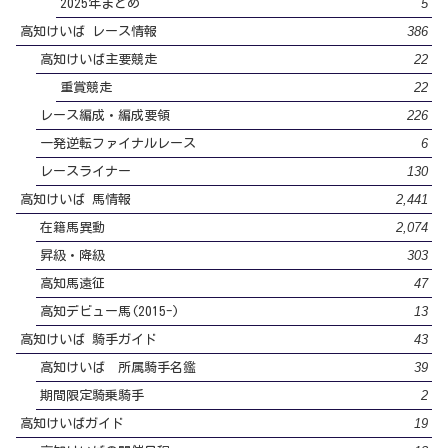
5
2025年まとめ
386
高知けいば レース情報
22
高知けいば主要競走
22
重賞競走
226
レース編成・編成要領
6
一発逆転ファイナルレース
130
レースライナー
2,441
高知けいば 馬情報
2,074
在籍馬異動
303
昇級・降級
47
高知馬遠征
13
高知デビュー馬(2015-)
43
高知けいば 騎手ガイド
39
高知けいば 所属騎手名鑑
2
期間限定騎乗騎手
19
高知けいばガイド