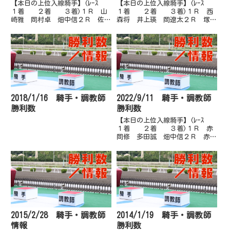
【本日の上位入線騎手】(ﾚｰｽ
【本日の上位入線騎手】(ﾚｰｽ
１着 ２着 ３着)１Ｒ 山
１着 ２着 ３着)１Ｒ 西
崎雅 岡村卓 畑中信２Ｒ 佐原
森将 井上瑛 岡遼太２Ｒ 塚本
秀 岡村卓 郷間勇３Ｒ 赤岡
雄 多田誠 永森大３Ｒ 宮川
修 井上瑛 岡村卓４Ｒ 赤岡
実 多田誠 山崎雅４Ｒ 永森
修 永森大 佐原秀５Ｒ 岡村
大 赤岡修 石本純５Ｒ 永森
卓 城野慈 畑中信６Ｒ 永森
大 山崎雅 大澤誠６Ｒ 赤岡
大 赤岡修 岡遼太７Ｒ 赤岡
修 山崎雅 岡村卓７Ｒ 多田
修 郷...
誠 岡...
2018/1/16 騎手・調教師
2022/9/11 騎手・調教師
勝利数
勝利数
【本日の上位入線騎手】(ﾚｰｽ
１着 ２着 ３着)１Ｒ 赤
岡修 多田誠 畑中信２Ｒ 赤岡
修 塚本雄 大澤誠３Ｒ 宮川
実 林謙佑 岡遼太４Ｒ 佐原
秀 多田誠 妹尾浩５Ｒ 倉兼
育 永森大 塚本雄６Ｒ 郷間
勇 西川敏 佐原秀７Ｒ 嬉勝
則 木...
2015/2/28 騎手・調教師
2014/1/19 騎手・調教師
情報
勝利数