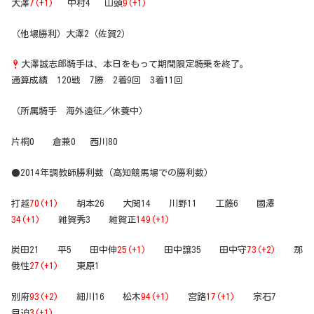
大澤
7(+1)
中村4 山頭
9(+1)
（他場勝利）大澤2（佐賀2）
大澤誠志郎騎手は、本日をもって期間限定騎乗を終了。
通算成績 120戦 7勝 2着9回 3着11回
（所属騎手 海外遠征／休養中）
片桐0 倉兼0 西川80
●2014年調教師勝利数（高知競馬場での勝利数）
打越
70(+1)
胡本26 大関14 川野11 工藤6 國澤
34(+1)
雑賀秀3 雑賀正
149(+1)
炭田21 平5 田中伸
25(+1)
田中譲35 田中守
73(+2)
那
俄性
27(+1)
東原1
別府
93(+2)
細川16 松木
94(+1)
宮路
17(+1)
宗石7
目迫
3(+1)