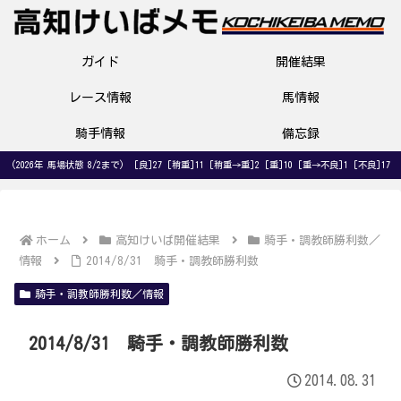
ガイド
開催結果
レース情報
馬情報
騎手情報
備忘録
(2026年 馬場状態 8/2まで) [良]27 [稍重]11 [稍重→重]2 [重]10 [重→不良]1 [不良]17
ホーム
高知けいば開催結果
騎手・調教師勝利数／
情報
2014/8/31 騎手・調教師勝利数
騎手・調教師勝利数／情報
2014/8/31 騎手・調教師勝利数
2014.08.31