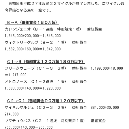
高知競馬平成２７年度第２２サイクルが終了しました。次サイクル以
降昇級となる馬の一覧です。
Ｂ→
Ａ（番組賞金１８０万超）
カレンジェニオ（Ｂ－１選抜 特別競走１着） 番組賞金
1,643,000+200,000＝1,843,000
ヴィクトリーケルブ（Ｂ－２ １着） 番組賞金
1,682,000+160,000＝1,842,000
Ｃ１→
Ｂ（番組賞金１２０万超１８０万以下）
フリークウェーブ（Ｃ１－３ ３着） 番組賞金 1,199,000+18,000
＝1,217,000
メトロノース（Ｃ１－２選抜 １着） 番組賞金
1,083,000+140,000＝1,223,000
Ｃ２→
Ｃ１（番組賞金９０万超１２０万以下）
マイネルマルシェ（Ｃ２－３ ２着） 番組賞金 884,000+30,000＝
914,000
ヤマチョウボス（Ｃ２－１選抜 特別競走１着） 番組賞金
766,000+140,000＝906,000