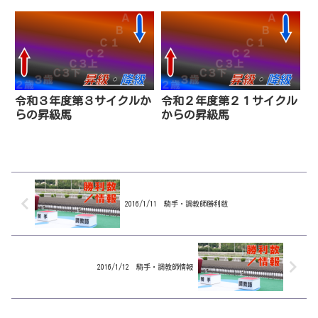
級はいません。C1級選抜勝利の
ルは完全番組賞金順ということも
テンチシンメイなどがB級昇級。
あり、昇級するのは元々上位組に
また、中央条件交流「桂浜盃」を
居た馬に限られることから頭数は
勝利したヘニーレットはC2級へ
少なめです。アルジが一戦でA級
昇級となっています。Ｂ級（番
に復帰。ヤークトボマーは編
組...
成...
令和３年度第３サイクルか
令和２年度第２１サイクル
らの昇級馬
からの昇級馬
2016/1/11 騎手・調教師勝利数
2016/1/12 騎手・調教師情報