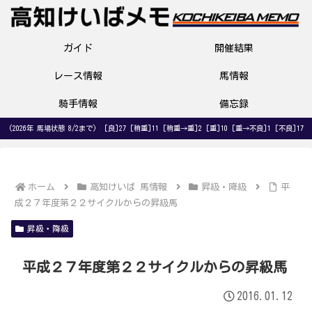
ガイド
開催結果
レース情報
馬情報
騎手情報
備忘録
(2026年 馬場状態 8/2まで) [良]27 [稍重]11 [稍重→重]2 [重]10 [重→不良]1 [不良]17
ホーム
高知けいば 馬情報
昇級・降級
平
成２７年度第２２サイクルからの昇級馬
昇級・降級
平成２７年度第２２サイクルからの昇級馬
2016.01.12